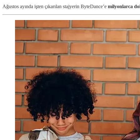
Ağustos ayında işten çıkarılan stajyerin ByteDance’e
milyonlarca dol