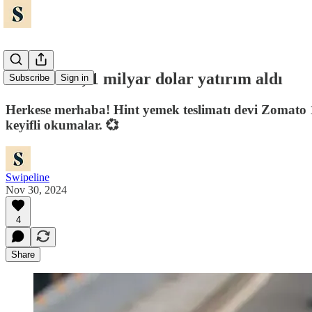
🛵 Zomato, 1 milyar dolar yatırım aldı
Subscribe
Sign in
Herkese merhaba! Hint yemek teslimatı devi Zomato 1 
keyifli okumalar. 💞
Swipeline
Nov 30, 2024
4
Share