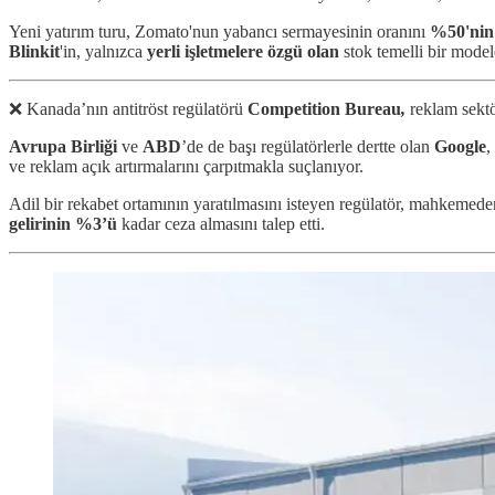
Yeni yatırım turu, Zomato'nun yabancı sermayesinin oranını
%50'nin 
Blinkit
'in, yalnızca
yerli işletmelere özgü olan
stok temelli bir mode
❌ Kanada’nın antitröst regülatörü
Competition Bureau
,
reklam sekt
Avrupa Birliği
ve
ABD
’de de başı regülatörlerle dertte olan
Google
,
ve reklam açık artırmalarını çarpıtmakla suçlanıyor.
Adil bir rekabet ortamının yaratılmasını isteyen regülatör, mahkeme
gelirinin %3’ü
kadar ceza almasını talep etti.