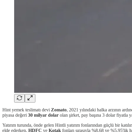
Hint yemek teslimatı devi
Zomato
, 2021 yılındaki halka arzının ardın
piyasa değeri
30 milyar dolar
olan şirket, pay başına 3 dolar fiyatla y
Yatırım turunda, önde gelen Hintli yatırım fonlarından güçlü bir katıl
elde ederken,
HDFC
ve
Kotak
fonları sırasıyla %8,68 ve %5,95'lik hi