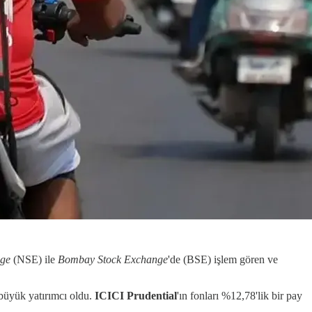
nge
(NSE) ile
Bombay Stock Exchange
'de (BSE) işlem gören ve
n büyük yatırımcı oldu.
ICICI Prudential
'ın fonları %12,78'lik bir pay