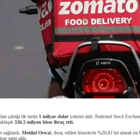
dan çıktığı ilk turda
1 milyar dolar
yatırım aldı.
National Stock Excha
aklaşık
336.5 milyon hisse ihraç etti.
ım sağlandı.
Motilal Oswa
l, ihraç edilen hisselerin %20,81'ini alarak e
sse satın aldı.