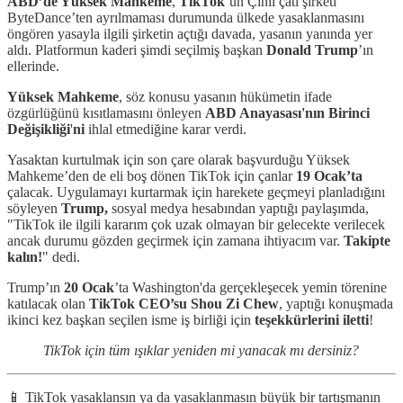
ABD’de Yüksek Mahkeme
,
TikTok
’un Çinli çatı şirketi
ByteDance’ten ayrılmaması durumunda ülkede yasaklanmasını
öngören yasayla ilgili şirketin açtığı davada, yasanın yanında yer
aldı. Platformun kaderi şimdi seçilmiş başkan
Donald Trump
’ın
ellerinde.
Yüksek Mahkeme
, söz konusu yasanın hükümetin ifade
özgürlüğünü kısıtlamasını önleyen
ABD Anayasası'nın Birinci
Değişikliği
'
ni
ihlal etmediğine karar verdi.
Yasaktan kurtulmak için son çare olarak başvurduğu Yüksek
Mahkeme’den de eli boş dönen TikTok için çanlar
19 Ocak’ta
çalacak. Uygulamayı kurtarmak için harekete geçmeyi planladığını
söyleyen
Trump,
sosyal medya hesabından yaptığı paylaşımda,
"TikTok ile ilgili kararım çok uzak olmayan bir gelecekte verilecek
ancak durumu gözden geçirmek için zamana ihtiyacım var.
Takipte
kalın!
" dedi.
Trump’ın
20 Ocak
’ta Washington'da gerçekleşecek yemin törenine
katılacak olan
TikTok CEO’su Shou Zi Chew
, yaptığı konuşmada
ikinci kez başkan seçilen isme iş birliği için
teşekkürlerini iletti
!
TikTok için tüm ışıklar yeniden mi yanacak mı dersiniz?
📱 TikTok yasaklansın ya da yasaklanmasın büyük bir tartışmanın