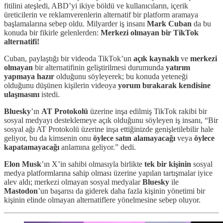
fitilini ateşledi, ABD’yi ikiye böldü ve kullanıcıların, içerik
üreticilerin ve reklamverenlerin alternatif bir platform aramaya
başlamalarına sebep oldu. Milyarder iş insanı
Mark Cuban
da bu
konuda bir fikirle gelenlerden:
Merkezi olmayan bir TikTok
alternatifi!
Cuban, paylaştığı bir videoda TikTok’un
açık kaynaklı
ve
merkezi
olmayan
bir alternatifinin geliştirilmesi durumunda
yatırım
yapmaya hazır
olduğunu söyleyerek; bu konuda yeteneği
olduğunu düşünen kişilerin videoya
yorum bırakarak kendisine
ulaşmasını
istedi.
Bluesky
’ın
AT Protokolü
üzerine inşa edilmiş TikTok rakibi bir
sosyal medyayı desteklemeye açık olduğunu söyleyen iş insanı, “Bir
sosyal ağı AT Protokolü üzerine inşa ettiğinizde genişletilebilir hale
geliyor, bu da kimsenin onu
öylece satın alamayacağı
veya
öylece
kapatamayacağı
anlamına geliyor.” dedi.
Elon Musk
’ın X’in sahibi olmasıyla birlikte
tek bir kişinin
sosyal
medya platformlarına sahip olması üzerine yapılan tartışmalar iyice
alev aldı; merkezi olmayan sosyal medyalar
Bluesky
ile
Mastodon
’un başarısı da giderek daha fazla kişinin yönetimi bir
kişinin elinde olmayan alternatiflere yönelmesine sebep oluyor.