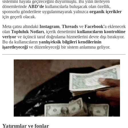
sistemini hayata geçireceğini duyurmuştu. Bu yılın ilerleyen
dönemlerinde
ABD’de
kullanıcılarla buluşacak olan özellik,
sponsorlu gönderilere uygulanmayarak yalnızca
organik içerikler
için geçerli olacak.
Meta çatısı altındaki
Instagram
,
Threads
ve
Facebook'
a eklenecek
olan
Topluluk Notları
, içerik denetimini
kullanıcıların kontrolüne
veriyor
ve üçüncü taraf doğrulama hizmetlerini devre dışı bırakıyor.
Bu da kullanıcıların
yanlış/eksik bilgileri kendilerinin
işaretleyeceği
ve düzenleyeceği bir sistem anlamına geliyor.
Yatırımlar ve fonlar