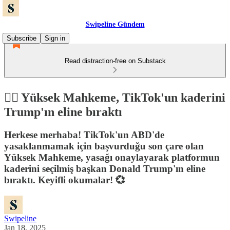
Swipeline Gündem
Subscribe
Sign in
Read distraction-free on Substack
👩‍⚖️ Yüksek Mahkeme, TikTok'un kaderini
Trump'ın eline bıraktı
Herkese merhaba! TikTok'un ABD'de
yasaklanmamak için başvurduğu son çare olan
Yüksek Mahkeme, yasağı onaylayarak platformun
kaderini seçilmiş başkan Donald Trump'ın eline
bıraktı. Keyifli okumalar! 💞
Swipeline
Jan 18, 2025