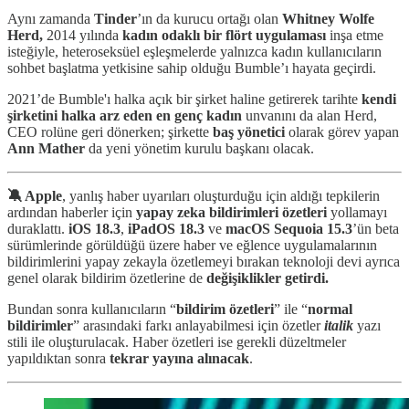
Aynı zamanda
Tinder
’ın da kurucu ortağı olan
Whitney Wolfe
Herd,
2014 yılında
kadın odaklı bir flört uygulaması
inşa etme
isteğiyle, heteroseksüel eşleşmelerde yalnızca kadın kullanıcıların
sohbet başlatma yetkisine sahip olduğu Bumble’ı hayata geçirdi.
2021’de Bumble'ı halka açık bir şirket haline getirerek tarihte
kendi
şirketini
halka arz eden en genç kadın
unvanını da alan Herd,
CEO rolüne geri dönerken; şirkette
baş yönetici
olarak görev yapan
Ann Mather
da yeni yönetim kurulu başkanı olacak.
🔕 Apple
, yanlış haber uyarıları oluşturduğu için aldığı tepkilerin
ardından haberler için
yapay zeka bildirimleri özetleri
yollamayı
duraklattı.
iOS 18.3
,
iPadOS 18.3
ve
macOS Sequoia 15.3
’ün beta
sürümlerinde görüldüğü üzere haber ve eğlence uygulamalarının
bildirimlerini yapay zekayla özetlemeyi bırakan teknoloji devi ayrıca
genel olarak bildirim özetlerine de
değişiklikler getirdi.
Bundan sonra kullanıcıların “
bildirim özetleri
” ile “
normal
bildirimler
” arasındaki farkı anlayabilmesi için özetler
italik
yazı
stili ile oluşturulacak. Haber özetleri ise gerekli düzeltmeler
yapıldıktan sonra
tekrar yayına alınacak
.