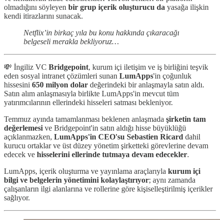
olmadığını söyleyen
bir grup içerik oluşturucu da
yasağa ilişkin
kendi itirazlarını sunacak.
Netflix’in birkaç yıla bu konu hakkında çıkaracağı
belgeseli merakla bekliyoruz…
💸 İngiliz VC
Bridgepoint
, kurum içi iletişim ve iş birliğini teşvik
eden sosyal intranet çözümleri sunan
LumApps
'in çoğunluk
hissesini
650 milyon dolar
değerindeki bir anlaşmayla satın aldı.
Satın alım anlaşmasıyla birlikte LumApps'in mevcut tüm
yatırımcılarının ellerindeki hisseleri satması bekleniyor.
Temmuz ayında tamamlanması beklenen anlaşmada
şirketin tam
değerlemesi
ve Bridgepoint'in satın aldığı hisse büyüklüğü
açıklanmazken,
LumApps'in CEO'su Sebastien Ricard
dahil
kurucu ortaklar ve üst düzey yönetim şirketteki görevlerine devam
edecek ve
hisselerini ellerinde tutmaya devam edecekler
.
LumApps, içerik oluşturma ve yayınlama araçlarıyla
kurum içi
bilgi ve belgelerin yönetimini kolaylaştırıyor
; aynı zamanda
çalışanların ilgi alanlarına ve rollerine göre kişiselleştirilmiş içerikler
sağlıyor.