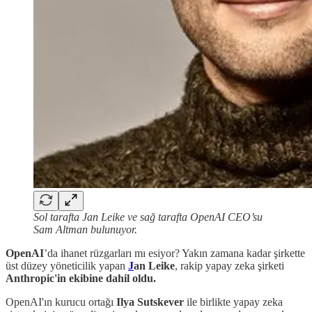
Sol tarafta Jan Leike ve sağ tarafta OpenAI CEO’su
Sam Altman bulunuyor.
OpenAI
’da ihanet rüzgarları mı esiyor? Yakın zamana kadar şirkette
üst düzey yöneticilik yapan
J
an Leike
, rakip yapay zeka şirketi
Anthropic'in ekibine dahil oldu.
OpenAI'ın kurucu ortağı
Ilya Sutskever
ile birlikte yapay zeka