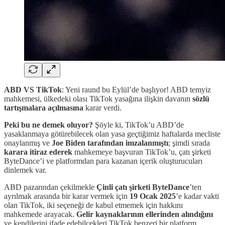
ABD VS TikTok
: Yeni raund bu Eylül’de başlıyor! ABD temyiz
mahkemesi, ülkedeki olası TikTok yasağına ilişkin davanın
sözlü
tartışmalara açılmasına
karar verdi.
Peki bu ne demek oluyor?
Şöyle ki, TikTok’u ABD’de
yasaklanmaya götürebilecek olan yasa geçtiğimiz haftalarda mecliste
onaylanmış ve
Joe Biden tarafından imzalanmıştı
; şimdi sırada
karara itiraz ederek
mahkemeye başvuran TikTok’u, çatı şirketi
ByteDance’i ve platformdan para kazanan içerik oluşturucuları
dinlemek var.
ABD pazarından çekilmekle
Çinli çatı şirketi ByteDance
’ten
ayrılmak arasında bir karar vermek için
19 Ocak 2025
’e kadar vakti
olan TikTok, iki seçeneği de kabul etmemek için hakkını
mahkemede arayacak.
Gelir kaynaklarının ellerinden alındığını
ve kendilerini ifade edebilcekleri TikTok benzeri bir platform