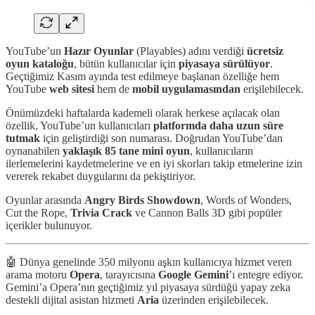
YouTube’un
Hazır Oyunlar
(Playables) adını verdiği
ücretsiz
oyun kataloğu
, bütün kullanıcılar için
piyasaya sürülüyor
.
Geçtiğimiz Kasım ayında test edilmeye başlanan özelliğe hem
YouTube
web sitesi
hem de
mobil uygulamasından
erişilebilecek.
Önümüzdeki haftalarda kademeli olarak herkese açılacak olan
özellik, YouTube’un kullanıcıları
platformda
daha uzun süre
tutmak
için geliştirdiği son numarası. Doğrudan YouTube’dan
oynanabilen
yaklaşık 85 tane mini oyun
, kullanıcıların
ilerlemelerini kaydetmelerine ve en iyi skorları takip etmelerine izin
vererek rekabet duygularını da pekiştiriyor.
Oyunlar arasında
Angry Birds Showdown
, Words of Wonders,
Cut the Rope,
Trivia Crack
ve Cannon Balls 3D gibi popüler
içerikler bulunuyor.
🤖 Dünya genelinde 350 milyonu aşkın kullanıcıya hizmet veren
arama motoru
Opera
, tarayıcısına
Google Gemini
’ı entegre ediyor.
Gemini’a Opera’nın geçtiğimiz yıl piyasaya sürdüğü yapay zeka
destekli dijital asistan hizmeti
Aria
üzerinden erişilebilecek.