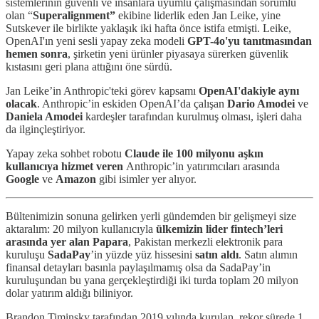
sistemlerinin güvenli ve insanlara uyumlu çalışmasından sorumlu
olan “
Superalignment”
ekibine liderlik eden Jan Leike, yine
Sutskever ile birlikte yaklaşık iki hafta önce istifa etmişti. Leike,
OpenAI'ın yeni sesli yapay zeka modeli
GPT-4o'yu tanıtmasından
hemen sonra
, şirketin yeni ürünler piyasaya sürerken güvenlik
kıstasını geri plana attığını öne sürdü.
Jan Leike’in Anthropic'teki görev kapsamı
OpenAI'dakiyle aynı
olacak
. Anthropic’in eskiden OpenAI’da çalışan
Dario Amodei
ve
Daniela Amodei
kardeşler tarafından kurulmuş olması, işleri daha
da ilginçleştiriyor.
Yapay zeka sohbet robotu
Claude ile 100 milyonu aşkın
kullanıcıya
hizmet veren
Anthropic’in yatırımcıları arasında
Google
ve
Amazon
gibi isimler yer alıyor.
Bültenimizin sonuna gelirken yerli gündemden bir gelişmeyi size
aktaralım: 20 milyon kullanıcıyla
ülkemizin lider fintech’leri
arasında yer alan Papara
, Pakistan merkezli elektronik para
kuruluşu
SadaPay
’in yüzde yüz hissesini
satın aldı
. Satın alımın
finansal detayları basınla paylaşılmamış olsa da SadaPay’in
kuruluşundan bu yana gerçekleştirdiği iki turda toplam 20 milyon
dolar yatırım aldığı biliniyor.
Brandon Timinsky tarafından 2019 yılında kurulan, rekor sürede 1