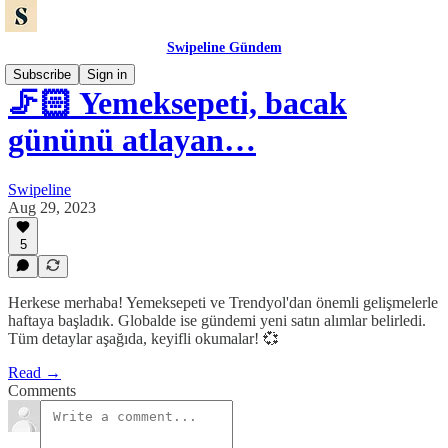
Swipeline Gündem
Subscribe
Sign in
🦵🏻 Yemeksepeti, bacak
gününü atlayan…
Swipeline
Aug 29, 2023
5
Herkese merhaba! Yemeksepeti ve Trendyol'dan önemli gelişmelerle
haftaya başladık. Globalde ise gündemi yeni satın alımlar belirledi.
Tüm detaylar aşağıda, keyifli okumalar! 💞
Read →
Comments