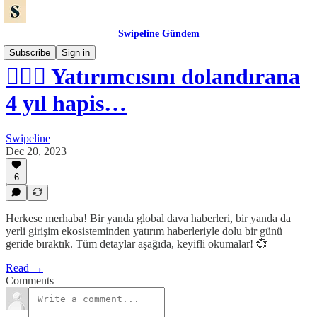
Swipeline Gündem
Subscribe
Sign in
👨🏻‍⚖️ Yatırımcısını dolandırana
4 yıl hapis…
Swipeline
Dec 20, 2023
6
Herkese merhaba! Bir yanda global dava haberleri, bir yanda da
yerli girişim ekosisteminden yatırım haberleriyle dolu bir günü
geride bıraktık. Tüm detaylar aşağıda, keyifli okumalar! 💞
Read →
Comments