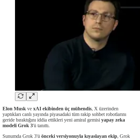
Elon Musk
ve
xAI
ekibinden üç mühendis
, X üzerinden
yaptıkları canlı yayında piyasadaki tüm rakip sohbet robotlarını
geride bıraktığını iddia ettikleri yeni amiral gemisi
yapay zeka
modeli
Grok 3
'ü tanıttı.
Sunumda Grok 3'ü
önceki versiyonuyla kıyaslayan ekip
, Grok