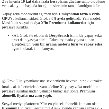
2'ye kıyasla
10 kat daha fazla hesaplama gücüne
sahip olduğunu
ve ocak ayının başında ön eğitim sürecinin tamamlandığını belirtti.
Yapay zeka modellerini eğitmek için
1 milyondan fazla Nvidia
GPU
'su kullanan şirket, Grok 3'ü
8 ayda geliştirdi.
Yeni model,
Musk’a ait sosyal medya
X’in Premium+ kullanıcıları
için
piyasaya sürüldü.
xAI, Grok 3'e ek olarak
DeepSearch
isimli bir yapay zeka
aracı da piyasaya sürdü. Erken aşamada yayına alınan
DeepSearch
, yeni bir arama motoru türü
ve
yapay zeka
agent
'ı olarak tanımlanıyor.
💰 Grok 3’ün yayınlamasına sevinenlerin hevesini bir tık kursakta
bırakacak haberimizle devam edelim:
X
, yapay zeka modelinin
piyasaya sürülmesinden yalnızca birkaç saat sonra
Premium+
abonelik fiyatlarına zam yaptı.
Sosyal medya platformu X’in en yüksek abonelik katmanı olan
Premium+
’ın fiyatı, geçtiğimiz Aralık ayında yapılan zamla aylık