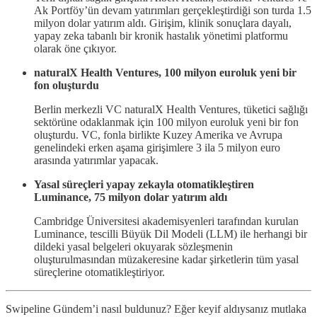
Ak Portföy’ün devam yatırımları gerçekleştirdiği son turda 1.5
milyon dolar yatırım aldı. Girişim, klinik sonuçlara dayalı,
yapay zeka tabanlı bir kronik hastalık yönetimi platformu
olarak öne çıkıyor.
naturalX Health Ventures, 100 milyon euroluk yeni bir
fon oluşturdu
Berlin merkezli VC naturalX Health Ventures, tüketici sağlığı
sektörüne odaklanmak için 100 milyon euroluk yeni bir fon
oluşturdu. VC, fonla birlikte Kuzey Amerika ve Avrupa
genelindeki erken aşama girişimlere 3 ila 5 milyon euro
arasında yatırımlar yapacak.
Yasal süreçleri yapay zekayla otomatikleştiren
Luminance, 75 milyon dolar yatırım aldı
Cambridge Üniversitesi akademisyenleri tarafından kurulan
Luminance, tescilli Büyük Dil Modeli (LLM) ile herhangi bir
dildeki yasal belgeleri okuyarak sözleşmenin
oluşturulmasından müzakeresine kadar şirketlerin tüm yasal
süreçlerine otomatikleştiriyor.
Swipeline Gündem’i nasıl buldunuz? Eğer keyif aldıysanız mutlaka