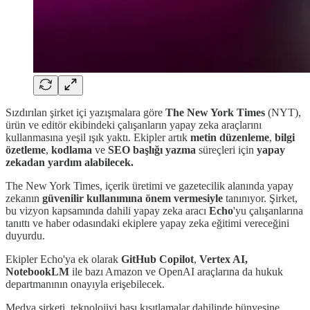
Sızdırılan şirket içi yazışmalara göre
The New York Times
(NYT),
ürün ve editör ekibindeki çalışanların yapay zeka araçlarını
kullanmasına yeşil ışık yaktı. Ekipler artık
metin düzenleme
,
bilgi
özetleme
,
kodlama
ve
SEO başlığı yazma
süreçleri için
yapay
zekadan yardım alabilecek.
The New York Times, içerik üretimi ve gazetecilik alanında yapay
zekanın
güvenilir kullanımına önem vermesiyle
tanınıyor. Şirket,
bu vizyon kapsamında dahili yapay zeka aracı
Echo
'yu çalışanlarına
tanıttı ve haber odasındaki ekiplere yapay zeka eğitimi vereceğini
duyurdu.
Ekipler Echo'ya ek olarak
GitHub Copilot
,
Vertex AI,
NotebookLM
ile bazı Amazon ve OpenAI araçlarına da hukuk
departmanının onayıyla erişebilecek.
Medya şirketi, teknolojiyi bası kısıtlamalar dahilinde bünyesine