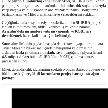
⛓️‍💥 Arjantin Cumhurbaşkanı Javier Milei
, $LIBRA isimli kripto
para projesinin çakılmasının ardından
dolandırıcılık suçlamalarıyla
karşı karşıya kaldı. Arjantin'in ana muhalefet partisi, soruşturma
başlattıklarını ve Milei'yi
mahkemeye vereceklerini
açıkladı.
Geçtiğimiz hafta sosyal medya hesabı üzerinden
$LIBRA
projesini
tanıtan cumhurbaşkanı, iddialı konuşmuş ve kripto paranın
Arjantin'deki girişimlere yatırım yapmak
ve
KOBİ'leri
desteklemek
üzere kullanılacağını belirtmişti.
Satın alım linkinin
paylaşılmasıyla değeri tavan yapan kripto para,
Javier Milei'nin birkaç saat içinde paylaşımını kaldırmasının
ardından
hızla çakılmaya başladı.
Tavan yaptığında piyasa hacmi
4.5 milyar doları
bulan $LIBRA'nın
%95'i
, çakılma sonrası
piyasadan silindi.
Milei, dolandırıcılık iddialarının spekülasyondan ibaret olduğunu ve
hükümete bağlı
regülatif kurumların projeyi soruşturacağını
paylaştı.