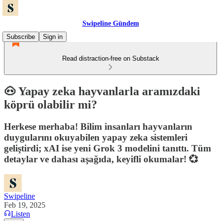
Swipeline Gündem
Subscribe
Sign in
Read distraction-free on Substack
🐽 Yapay zeka hayvanlarla aramızdaki
köprü olabilir mi?
Herkese merhaba! Bilim insanları hayvanların
duygularını okuyabilen yapay zeka sistemleri
geliştirdi; xAI ise yeni Grok 3 modelini tanıttı. Tüm
detaylar ve dahası aşağıda, keyifli okumalar! 💞
Swipeline
Feb 19, 2025
Listen