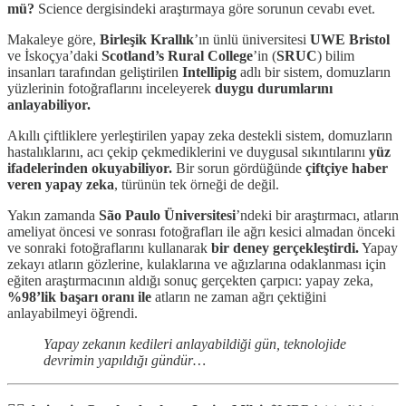
mü?
Science dergisindeki araştırmaya göre sorunun cevabı evet.
Makaleye göre,
Birleşik Krallık
’ın ünlü üniversitesi
UWE Bristol
ve İskoçya’daki
Scotland’s Rural College
’in (
SRUC
) bilim
insanları tarafından geliştirilen
Intellipig
adlı bir sistem, domuzların
yüzlerinin fotoğraflarını inceleyerek
duygu durumlarını
anlayabiliyor.
Akıllı çiftliklere yerleştirilen yapay zeka destekli sistem, domuzların
hastalıklarını, acı çekip çekmediklerini ve duygusal sıkıntılarını
yüz
ifadelerinden okuyabiliyor.
Bir sorun gördüğünde
çiftçiye haber
veren yapay zeka
, türünün tek örneği de değil.
Yakın zamanda
São Paulo Üniversitesi
’ndeki bir araştırmacı, atların
ameliyat öncesi ve sonrası fotoğrafları ile ağrı kesici almadan önceki
ve sonraki fotoğraflarını kullanarak
bir deney gerçekleştirdi.
Yapay
zekayı atların gözlerine, kulaklarına ve ağızlarına odaklanması için
eğiten araştırmacının aldığı sonuç gerçekten çarpıcı: yapay zeka,
%98’lik başarı oranı
ile
atların ne zaman ağrı çektiğini
anlayabilmeyi öğrendi.
Yapay zekanın kedileri anlayabildiği gün, teknolojide
devrimin yapıldığı gündür…