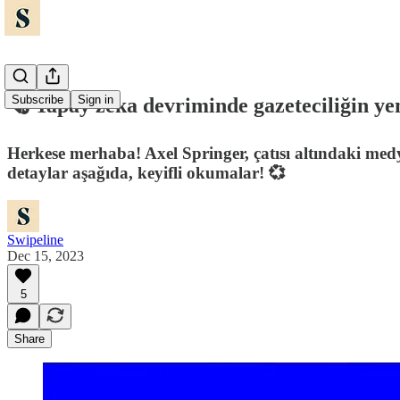
Subscribe
Sign in
🗞️ Yapay zeka devriminde gazeteciliğin ye
Herkese merhaba! Axel Springer, çatısı altındaki med
detaylar aşağıda, keyifli okumalar! 💞
Swipeline
Dec 15, 2023
5
Share