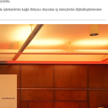
uyurdu.
işletmelerin kağıt ihtiyacı duyulan iş süreçlerini dijitalleştirmesine