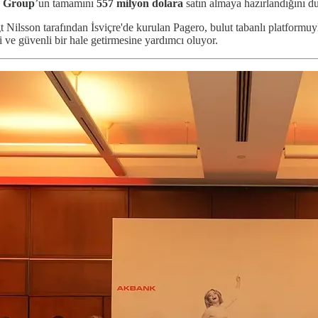
o Group
’un tamamını
557 milyon dolara
satın almaya hazırlandığını d
Nilsson tarafından İsviçre'de kurulan Pagero, bulut tabanlı platformuyla 
li ve güvenli bir hale getirmesine yardımcı oluyor.