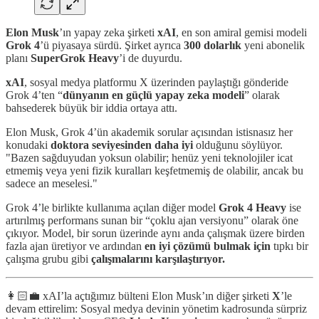
Elon Musk
’ın yapay zeka şirketi
xAI
, en son amiral gemisi modeli
Grok 4
’ü piyasaya sürdü. Şirket ayrıca
300 dolarlık
yeni abonelik
planı
SuperGrok Heavy
’i de duyurdu.
xAI
, sosyal medya platformu X üzerinden paylaştığı gönderide
Grok 4’ten “
dünyanın en güçlü yapay zeka modeli
” olarak
bahsederek büyük bir iddia ortaya attı.
Elon Musk, Grok 4’ün akademik sorular açısından istisnasız her
konudaki
doktora seviyesinden daha iyi
olduğunu söylüyor.
"Bazen sağduyudan yoksun olabilir; henüz yeni teknolojiler icat
etmemiş veya yeni fizik kuralları keşfetmemiş de olabilir, ancak bu
sadece an meselesi."
Grok 4’le birlikte kullanıma açılan diğer model
Grok 4 Heavy
ise
artırılmış performans sunan bir “çoklu ajan versiyonu” olarak öne
çıkıyor. Model, bir sorun üzerinde aynı anda çalışmak üzere birden
fazla ajan üretiyor ve ardından
en iyi çözümü bulmak için
tıpkı bir
çalışma grubu gibi
çalışmalarını karşılaştırıyor.
👩🏻‍💼 xAI’la açtığımız bülteni Elon Musk’ın diğer şirketi
X
’le
devam ettirelim: Sosyal medya devinin yönetim kadrosunda sürpriz