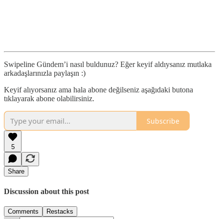
Swipeline Gündem’i nasıl buldunuz? Eğer keyif aldıysanız mutlaka
arkadaşlarınızla paylaşın :)
Keyif alıyorsanız ama hala abone değilseniz aşağıdaki butona
tıklayarak abone olabilirsiniz.
Subscribe
5
Share
Discussion about this post
Comments
Restacks