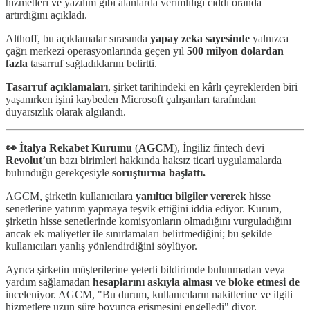
hizmetleri ve yazılım gibi alanlarda verimliliği ciddi oranda
artırdığını açıkladı.
Althoff, bu açıklamalar sırasında
yapay zeka sayesinde
yalnızca
çağrı merkezi operasyonlarında geçen yıl
500 milyon dolardan
fazla
tasarruf sağladıklarını belirtti.
Tasarruf açıklamaları
, şirket tarihindeki en kârlı çeyreklerden biri
yaşanırken işini kaybeden Microsoft çalışanları tarafından
duyarsızlık olarak algılandı.
👀 İtalya Rekabet Kurumu
(
AGCM
), İngiliz fintech devi
Revolut
’un bazı birimleri hakkında haksız ticari uygulamalarda
bulunduğu gerekçesiyle
soruşturma başlattı.
AGCM, şirketin kullanıcılara
yanıltıcı bilgiler vererek
hisse
senetlerine yatırım yapmaya teşvik ettiğini iddia ediyor. Kurum,
şirketin hisse senetlerinde komisyonların olmadığını vurguladığını
ancak ek maliyetler ile sınırlamaları belirtmediğini; bu şekilde
kullanıcıları yanlış yönlendirdiğini söylüyor.
Ayrıca şirketin müşterilerine yeterli bildirimde bulunmadan veya
yardım sağlamadan
hesaplarını askıyla alması
ve
bloke etmesi de
inceleniyor. AGCM, "Bu durum, kullanıcıların nakitlerine ve ilgili
hizmetlere uzun süre boyunca erişmesini engelledi" diyor.