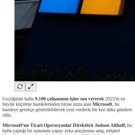
Geçtiğimiz hafta
9.100 çalışanının işine son vererek
2025'in en
büyük küçülme hamlelerinden birine imza atan
Microsoft
, bu
hamleye gerekçe gösterilebilecek yeni verilerle bir kez daha gündem
oldu.
Microsoft’un Ticari Operasyonlar Direktörü Judson Althoff,
bu
hafta yaptığı bir sunumda yapay zeka araçlarının satış, müşteri