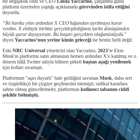
bir değişiklik oldu ve CEO
Linda Yaccarino
, çarşamba günü
platform üzerinden yaptığı açıklamada
görevinden istifa ettiğini
duyurdu.
“İki harika yılın ardından X CEO'luğundan ayrılmaya karar
verdim. X ekibiyle birlikte gerçekleştirdiğimiz tarihi dönüşümden
büyük gurur duyuyorum. Bu başarı gerçekten olağanüstüydü.
"
diyen
Yaccarino’nun yerine kimin geleceği
ise henüz belli değil.
Eski
NBC Universal
yöneticisi olan Yaccarino,
2023
’te Elon
Musk'ın platformu satın almasının hemen ardından X'e katılmış ve o
dönem hâlâ Twitter adıyla bilinen şirketi
baştan aşağı yenilemek
için kolları sıvamıştı.
Platformun "aşırı duyarlı" hale geldiğini savunan
Musk
, daha sert
ve özgürlükçü bir çizgiye geçilmesini istemişti; radikal kararlara
sahne olmuş güncellemeler, platformun
kullanıcı tabanını ciddi
şekilde bölmüştü.