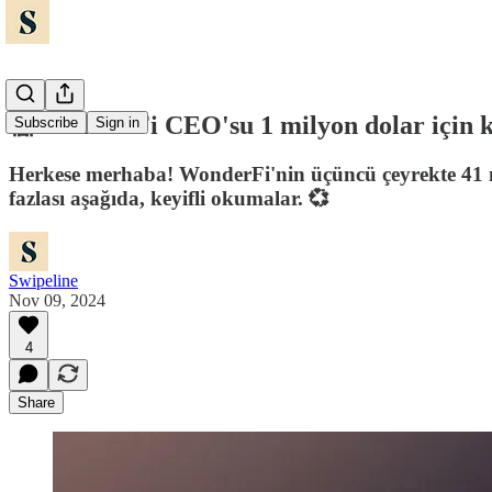
😱 WonderFi CEO'su 1 milyon dolar için k
Subscribe
Sign in
Herkese merhaba! WonderFi'nin üçüncü çeyrekte 41 mi
fazlası aşağıda, keyifli okumalar. 💞
Swipeline
Nov 09, 2024
4
Share