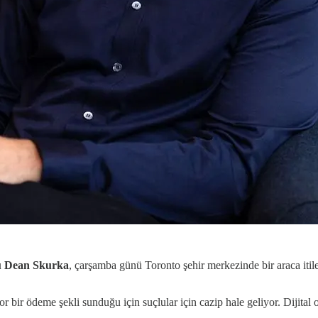
u Dean Skurka
, çarşamba günü Toronto şehir merkezinde bir araca itil
r bir ödeme şekli sunduğu için suçlular için cazip hale geliyor. Dijital old