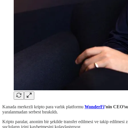
Kanada merkezli kripto para varlık platformu
WonderFi
’nin CEO’s
yaralanmadan serbest bırakıldı.
Kripto paralar, anonim bir şekilde transfer edilmesi ve takip edilmesi zo
suçluların izini kaybetmesini kolaylaştırıyor.