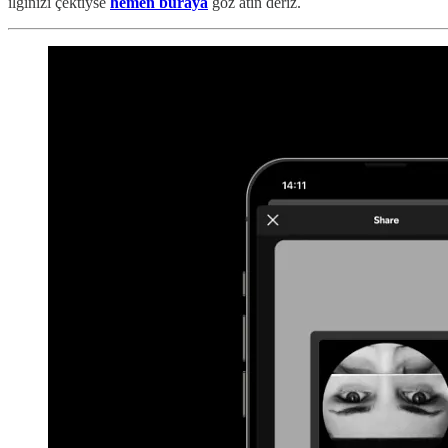
ilginizi çektiyse
hemen buraya
göz atın deriz.