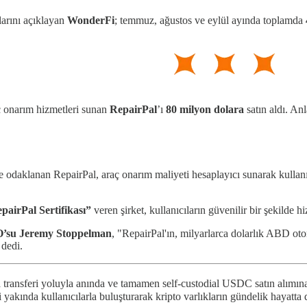
arını açıklayan
WonderFi
; temmuz, ağustos ve eylül ayında toplamda
ç onarım hizmetleri sunan
RepairPal
’ı
80 milyon dolara
satın aldı. An
ne odaklanan RepairPal, araç onarım maliyeti hesaplayıcı sunarak kullanıc
pairPal Sertifikası”
veren şirket, kullanıcıların güvenilir bir şekilde 
O’su Jeremy
Stoppelman
, "RepairPal'ın, milyarlarca dolarlık ABD oto
 dedi.
a transferi yoluyla anında ve tamamen self-custodial USDC satın alımın
yakında kullanıcılarla buluşturarak kripto varlıkların gündelik hayatta