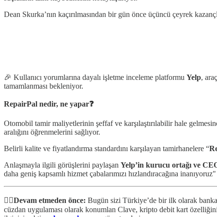
Dean Skurka’nın kaçırılmasından bir gün önce üçüncü çeyrek kazançl
🎉 Kullanıcı yorumlarına dayalı işletme inceleme platformu
Yelp
, ara
tamamlanması bekleniyor.
RepairPal nedir, ne yapar❓
Otomobil tamir maliyetlerinin şeffaf ve karşılaştırılabilir hale gelmesi
aralığını öğrenmelerini sağlıyor.
Belirli kalite ve fiyatlandırma standardını karşılayan tamirhanelere “
Re
Anlaşmayla ilgili görüşlerini paylaşan
Yelp’in kurucu ortağı ve CE
daha geniş kapsamlı hizmet çabalarımızı hızlandıracağına inanıyoruz"
✋🏻Devam etmeden önce:
Bugün sizi Türkiye’de bir ilk olarak bank
cüzdan uygulaması olarak konumlan Clave, kripto debit kart özelliğini 