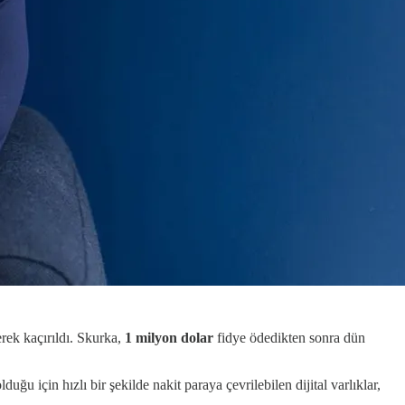
erek kaçırıldı. Skurka,
1 milyon dolar
fidye ödedikten sonra dün
uğu için hızlı bir şekilde nakit paraya çevrilebilen dijital varlıklar,