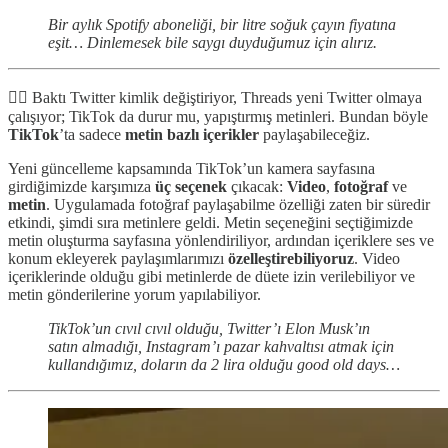
Bir aylık Spotify aboneliği, bir litre soğuk çayın fiyatına
eşit… Dinlemesek bile saygı duyduğumuz için alırız.
✍🏻 Baktı Twitter kimlik değiştiriyor, Threads yeni Twitter olmaya
çalışıyor; TikTok da durur mu, yapıştırmış metinleri. Bundan böyle
TikTok
’ta sadece
metin bazlı içerikler
paylaşabileceğiz.
Yeni güncelleme kapsamında TikTok’un kamera sayfasına
girdiğimizde karşımıza
üç seçenek
çıkacak:
Video
,
fotoğraf
ve
metin
. Uygulamada fotoğraf paylaşabilme özelliği zaten bir süredir
etkindi, şimdi sıra metinlere geldi. Metin seçeneğini seçtiğimizde
metin oluşturma sayfasına yönlendiriliyor, ardından içeriklere ses ve
konum ekleyerek paylaşımlarımızı
özelleştirebiliyoruz
. Video
içeriklerinde olduğu gibi metinlerde de düete izin verilebiliyor ve
metin gönderilerine yorum yapılabiliyor.
TikTok’un cıvıl cıvıl olduğu, Twitter’ı Elon Musk’ın
satın almadığı, Instagram’ı pazar kahvaltısı atmak için
kullandığımız, doların da 2 lira olduğu good old days…