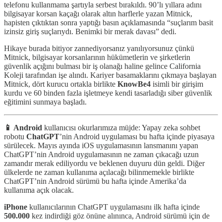
telefonu kullanmama şartıyla serbest bırakıldı. 90’lı yıllara adını
bilgisayar korsan kaçağı olarak altın harflerle yazan Mitnick,
hapisten çıktıktan sonra yaptığı basın açıklamasında “suçlarım basit
izinsiz giriş suçlarıydı. Benimki bir merak davası” dedi.
Hikaye burada bitiyor zannediyorsanız yanılıyorsunuz çünkü
Mitnick, bilgisayar korsanlarının hükümetlerin ve şirketlerin
güvenlik açığını bulması bir iş olanağı haline gelince California
Koleji tarafından işe alındı. Kariyer basamaklarını çıkmaya başlayan
Mitnick, dört kurucu ortakla birlikte
KnowBe4
isimli bir girişim
kurdu ve 60 binden fazla işletmeye kendi tasarladığı siber güvenlik
eğitimini sunmaya başladı.
📱 Android
kullanıcısı okurlarımıza müjde: Yapay zeka sohbet
robotu
ChatGPT
’nin Android uygulaması bu hafta içinde piyasaya
sürülecek. Mayıs ayında iOS uygulamasının lansmanını yapan
ChatGPT’nin Android uygulamasının ne zaman çıkacağı uzun
zamandır merak ediliyordu ve beklenen duyuru dün geldi. Diğer
ülkelerde ne zaman kullanıma açılacağı bilinmemekle birlikte
ChatGPT’nin Android sürümü bu hafta içinde Amerika’da
kullanıma açık olacak.
iPhone
kullanıcılarının ChatGPT uygulamasını ilk hafta içinde
500.000
kez indirdiği göz önüne alınınca, Android sürümü için de