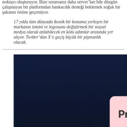
noktayı oluşturuyor. Bize sorarsanız daha server’ları bile düzgün
çalışmayan bir platformdan bankacılık desteği beklemek soğuk bir
şakanın önüne geçemiyor.
1
7 yılda tüm dünyada ikonik bir konuma yerleşen bir
markanın ismini ve logosunu değiştirmek bir sosyal
medya olarak atılabilecek en kötü adımlar arasında yer
alıyor. Twitter’dan X’e geçiş büyük bir pişmanlık
olacak.