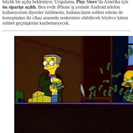
büyük bir açılış bekleniyor. Uygulama,
Play Store
’da Amerika için
ön siparişe açıldı
. Ben evde iPhone iş yerinde Android telefon
kullanıyorum diyenler üzülmesin, kullanıcıların sohbet robotu ile
konuşmaları iki cihaz arasında senkronize olabilecek böylece kimse
sohbet geçmişlerini kaybetmeyecek.