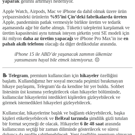
yaparak
gelirini artırmayı hedefliyor.
Apple Watch, Airpods, Mac ve iPhone da dahil olmak üzere ürün
yelpazesindeki ürünlerin
%95’ini Çin’deki fabrikalarda üreten
Apple, pandeminin patlak vermesiyle birlikte üretim ve tedarik
aşamasında ağır bir darbe almıştı. Tüketici taleplerini karşılamak ve
üretim kapasitesini aynı tutmak isteyen şirketin yeni SE modeli için
iki milyon
daha az üretim yapacağı
ve iPhone Pro Max’in ise
en
pahalı akıllı telefonu
olacağı da diğer dedikodular arasında.
iPhone 15 ile ABD’de yaşanacak zammın ülkemize
yansımasını hayal bile etmek istemiyoruz.
😔
📝 Telegram
, premium kullanıcıları için
hikayeler
özelliğini
başlattı. Kullandığımız her sosyal mecrada peşimizi bırakmayan
hikaye paylaşımı, Telegram’da da kendine bir yer buldu. Sohbet
listesinin üst kısmına yerleştirilecek olan hikayeler bölümünde,
kullanıcılar hikayelerini istedikleri kişilerden gizleyebilecek ve
görmek istemedikleri hikayeleri gizleyebilecek.
Kullanıcılar, hikayelerine başlık ve bağlantı ekleyebilecek, başka
kişileri etiketleyebilecek ve
BeReal tarzında
şimdilik gizli tutulan
bir format seçeneği de olacak. Hikayeler
6 ile 48 saat
arasında
kullanıcının seçtiği bir zaman diliminde gösterilecek ve süresi
dolunca da profile sabitlenebilecek. Yeni özelliğin premium olmayan