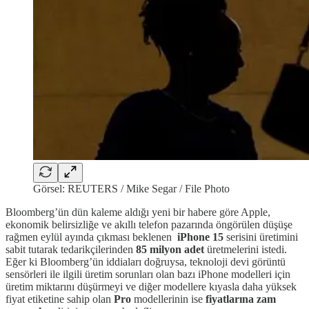
Görsel: REUTERS / Mike Segar / File Photo
Bloomberg’ün dün kaleme aldığı yeni bir habere göre Apple,
ekonomik belirsizliğe ve akıllı telefon pazarında öngörülen düşüşe
rağmen eylül ayında çıkması beklenen
iPhone 15
serisini üretimini
sabit tutarak tedarikçilerinden
85 milyon adet
üretmelerini istedi.
Eğer ki Bloomberg’ün iddiaları doğruysa, teknoloji devi görüntü
sensörleri ile ilgili üretim sorunları olan bazı iPhone modelleri için
üretim miktarını düşürmeyi ve diğer modellere kıyasla daha yüksek
fiyat etiketine sahip olan
Pro
modellerinin ise
fiyatlarına zam