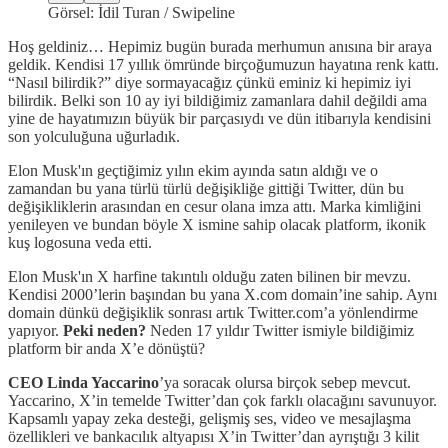
Görsel: İdil Turan / Swipeline
Hoş geldiniz… Hepimiz bugün burada merhumun anısına bir araya
geldik. Kendisi 17 yıllık ömründe birçoğumuzun hayatına renk kattı.
“Nasıl bilirdik?” diye sormayacağız çünkü eminiz ki hepimiz iyi
bilirdik. Belki son 10 ay iyi bildiğimiz zamanlara dahil değildi ama
yine de hayatımızın büyük bir parçasıydı ve dün itibarıyla kendisini
son yolculuğuna uğurladık.
Elon Musk'ın geçtiğimiz yılın ekim ayında satın aldığı ve o
zamandan bu yana türlü türlü değişikliğe gittiği Twitter, dün bu
değişikliklerin arasından en cesur olana imza attı. Marka kimliğini
yenileyen ve bundan böyle X ismine sahip olacak platform, ikonik
kuş logosuna veda etti.
Elon Musk'ın X harfine takıntılı olduğu zaten bilinen bir mevzu.
Kendisi 2000’lerin başından bu yana X.com domain’ine sahip. Aynı
domain dünkü değişiklik sonrası artık Twitter.com’a yönlendirme
yapıyor.
Peki neden?
Neden 17 yıldır Twitter ismiyle bildiğimiz
platform bir anda X’e dönüştü?
CEO Linda Yaccarino
’ya soracak olursa birçok sebep mevcut.
Yaccarino, X’in temelde Twitter’dan çok farklı olacağını savunuyor.
Kapsamlı yapay zeka desteği, gelişmiş ses, video ve mesajlaşma
özellikleri ve bankacılık altyapısı X’in Twitter’dan ayrıştığı 3 kilit