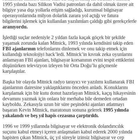
1995 yılında bazı Silikon Vadisi patronları da dahil olmak üzere ait
bilgiye yasa dışı yollarla erişim sağladığı, kurumsal bilgisayar
operasyonlarında milyon dolarlık zarara yol açtığı ve fatura
bilgilerini işlemek için kullanılan yazılımları çaldığı gibi gerekçelerle
aranıyordu.
İşlediği suçlar nedeniyle 2 yıldan fazla kaçak göçek bir şekilde
yaşamak zorunda kalan Mitnick, 1993 yılında kendisini takip eden
FBI ajanlarının
telefonlarını dinlemek ve onu takip etmek için
kullandığı teknolojiyi hack’ledi. Mitnick’in kıvrak zeka oyunlarını
anlamayan FBI ajanları, bilgisayar korsanının evini tespit ettiklerini
düşünürken televizyon izleyen bir Orta Doğu’lu göçmenle
karşılaştılar.
Başka bir olayda Mitnick radyo tarayıcı ve yazılımı kullanarak FBI
ajanlarının dairesine yaklaştıklarını önceden anladı. Konuklarını
karşılamak için bir kutu donut hazırlayan Mitnick, kaçış hikayesinin
devamını yazmak için onlara bir merhaba bile demeden ortadan
kayboldu. Zekasıyla uzun bir süre peşindeki ajanları atlatmayı
başaran Kevin Mitnick, maratonun sonuna gelerek
1995 yılında
yakalandı ve beş yıl hapis cezasına çarptırıldı.
1996 ve 1999 yıllarında bilgisayar ve elektronik dolandırıcılık
suçunu kabul etmeyi içeren anlaşmaları kabul ederek 2000 yılında
hapisten çıkan Mitnick, üç yıl süreyle izinsiz bilgisayar ve cep