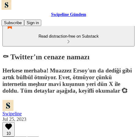
Swipeline Gündem
Subscribe
Sign in
Read distraction-free on Substack
⚰️ Twitter'ın cenaze namazı
Herkese merhaba! Muazzez Ersoy'un da dediği gibi
artık bülbül ötmüyor. Evet, ötmüyor çünkü
internetin meşhur mavi kuşunun yeri dün X ile
doldu. Tüm detaylar aşağıda, keyifli okumalar 💞
Swipeline
Jul 25, 2023
10