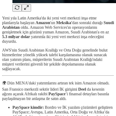
Yeni yıla Latin Amerika'da iki yeni veri merkezi inşa etme
planlarıyla başlayan
Amazon
'un
Meksika'
dan sonraki durağı
Suudi
Arabistan
oldu. Amazon Web Services'ın operasyonlarını
genişletmek için gözünü yuman Amazon, Suudi Arabistan'a en az
5.3 milyar dolar
yatırımla iki yeni veri merkezi inşa edeceğini
duyurdu.
AWS'nin Suudi Arabistan Krallığı ve Orta Doğu genelinde bulut
hizmetlerine yönelik yüksek talebi karşılamasına olanak sunacak
olan yatırım planı, müşterilerin Suudi Arabistan Krallığı'ndaki
müşteri verilerini güvenli bir şekilde depolamasına olanak
sağlayacak.
🌍 Dün MENA’daki yatırımlarını artıran tek isim Amazon olmadı.
San Fransico merkezli sektör lideri İK girişimi
Deel
da kesenin
ağzını açarak Afrikalı rakibi
PaySpace
’i finansal detayları basınla
paylaşılmayan bir anlaşma ile satın aldı.
PaySpace kimdir:
Bordro ve İK yazılım çözümleri geliştiren
PaySpace; Avrupa, Latin Amerika, Orta Doğu ve Afrika’da