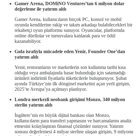
Gamer Arena, DOMiNO Ventures’tan 6 milyon dolar
değerleme ile yatırım aldı
Gamer Arena, kullanıcıların birçok PC, konsol ve mobil
oyunda kendilerine rakip ve takım arkadaşı bulabilecekleri bir
rekabetçi oyun platformu sunuyor. Oyuncular, platformda
online düellolar ve turnuvalara katılarak para ve ödül
kazanabiliyor.
Gıda israfıyla mücadele eden Yenir, Founder One’dan
yatırım aldı
Yenir, restoranların ve marketlerin son kullanma tarihi kısa
olduğu veya ambalajında hasar bulunduğu için satamadığı
ürünleri indirimli fiyatlarla tüketicilerle buluşturuyor. Şubat
ayında Türkiye’nin ilk döngüsel marketini açan yerli girişim,
2025’te Avrupa’ya açılmayı planlıyor.
Londra merkezli neobank girişimi Monzo, 340 milyon
sterlin yatırım aldı
İngiltere’nin en büyük dijital bankası olan Monzo,
kullanıcıların para transferi yapmasını ve harcamalarını analiz
etmesini kolaylaştıran finansal çözümler sunuyor. Yatırım
sonrası değerlemesi 4 milyar sterline ulaşan girişim, 9 milyonu