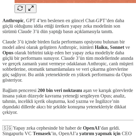
Anthropic
, GPT 4’ten beslenen en güncel Chat-GPT’den daha
güçlü olduğunu iddia ettiği üretken yapay zeka modelinin son
sürümü Claude 3’ü dün yaptığı basın açıklamasıyla tanıttı.
Claude 3’ü içinde birden fazla performans opsiyonu bulunan bir
model ailesi olarak geliştiren Anthropic, isimleri
Haiku,
Sonnet
ve
Opus
olarak birbirini takip eden her yapay zeka modeliyle daha
güçlü bir performans sunuyor. Claude 3’ün tüm modellerinde anında
ve gerçek zamanlı yanıt vermeye odaklanan Anthropic, canlı müşteri
sohbetlerine, otomatik tamamlamalara ve veri çıkarma görevlerine
güç sağlıyor. Bu anlık yeteneklerde en yüksek performansı da Opus
gösteriyor.
Bağlam penceresi
200 bin veri noktasını
aşan ve karışık görevlerde
insana yakın düzeyde kavrama yeteneği sergileyen Opus; analiz,
tahmin, incelikli içerik oluşturma, kod yazma ve İngilizce’nin
dışındaki dillerde akıcı bir şekilde konuşma yetenekleriyle dikkat
çekiyor.
🇸🇬 Yapay zeka cephesinde bir haber de
OpenAI
’dan geldi.
Singapurlu VC
Temasek
’in, OpenAI’a
yatırım yapmak için
CEO