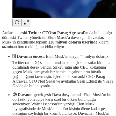
Aralarında
eski Twitter CEO’su Parag Agrawal
’ın da bulunduğu
dört eski Twitter yöneticisi,
Elon Musk
’a dava açtı. Davacılar,
Musk’ın kendilerine toplam
128 milyon doların üzerinde
kıdem
tazminatı borcu olduğunu iddia ediyor.
🗓️ Davanın öncesi:
Elon Musk’ın olaylı 44 milyar dolarlık
Twitter (artık X) satın alımından sonra şirkette sular bir daha
durulmadı desek yeridir. Şirketi satın alıp CEO koltuğuna
geçen Musk, tartışmalı bir hamle ile çalışanların büyük
çoğunluğunu kovmuştu. İçlerinde o zamanki CEO Parag
Agrawal, CFO Ned Segal ve avukatlar Sean Edgett ile Vijaya
Gadde de bulunuyordu.
🤥 Davanın gerekçesi:
Dava dosyalarında Elon Musk’ın bu
dört eski yöneticiye karşı özel bir öfkesi bulunduğu
söyleniyor. Walter Isaacson’un yazdığı Elon Musk
biyografisinde de Musk’ın bu dört kişinin ölene kadar peşinde
olacağını söylediği bir kısım bulunuyor. Davacılar, Musk’ın