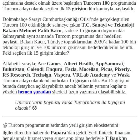
açılmasına destek olmak üzere başlatılan
Turcorn 100
programında
Turcorn adayı olarak seçilen ilk
15 girişim
dün kamuyla paylaşıldı.
Dolmabahçe Sarayı Cumhurbaşkanlığı Ofisi’nde gerçekleştirilen
Turcorn 100 etkinliğinde sahneye çıkan
T.C. Sanayi ve Teknoloji
Bakanı Mehmet Fatih Kacır
, sadece 15 girişimi duyurmakla
kalmayarak aynı zamanda Turcorn programına dair hedefleri
paylaştı. Bakan Kacır, Türkiye topraklarından 2030’a kadar 100 bin
teknoloji girişimi ve 100 unicorn çıkmasını hedeflediklerini belirtti.
Peki seçilen ilk 15 girişim kimler?
Alfabetik sırayla;
Ace Games
,
Albert Health
,
AppSamurai
,
Bulutistan
,
Colendi
,
Enqura
,
Fazla
,
Macellan
,
Picus
,
Pixerly
,
RS
Research
,
Techsign
,
Vispera
,
VRLab
Academy
ve
Wask
,
Turcorn adayı olarak adlandırılan 15 girişim oldu. Bu 15 girişimi
burada detaylıca açıklayabiliriz ancak bültenin yarısını kaplar o
yüzden
hemen şuradan
sitedeki uzun yazımıza ulaşabilirsiniz.
Unicorn’ların boynuzu varsa Turcorn’ların da bıyığı mı
olacak?
🥸
💰 Turcorn programının ardından yerli girişim ekosistemini
ilgilendiren bir haber de
Papara
’dan geldi. Yerli fintech, finansın
her alanında hizmet veren super app olma hedefiyle
T-Bank’ın