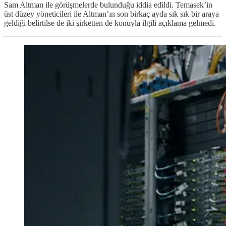
Sam Altman ile görüşmelerde bulunduğu iddia edildi. Temasek’in
üst düzey yöneticileri ile Altman’ın son birkaç ayda sık sık bir araya
geldiği belirtilse de iki şirketten de konuyla ilgili açıklama gelmedi.