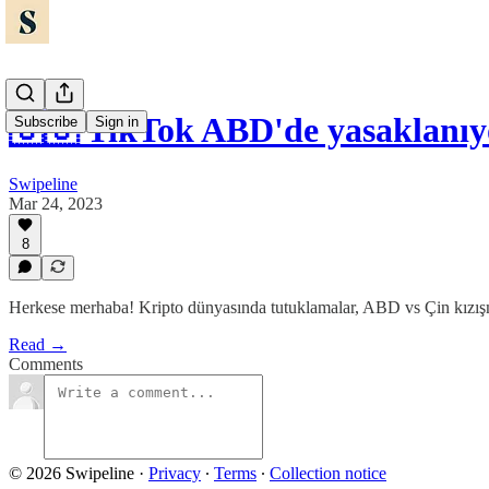
🇺🇸 TikTok ABD'de yasaklanı
Subscribe
Sign in
Swipeline
Mar 24, 2023
8
Herkese merhaba! Kripto dünyasında tutuklamalar, ABD vs Çin kızışm
Read →
Comments
© 2026 Swipeline
·
Privacy
∙
Terms
∙
Collection notice