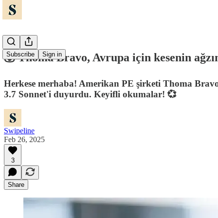
Subscribe
Sign in
💰 Thoma Bravo, Avrupa için kesenin ağzın
Herkese merhaba! Amerikan PE şirketi Thoma Bravo, 
3.7 Sonnet'i duyurdu. Keyifli okumalar! 💞
Swipeline
Feb 26, 2025
3
Share