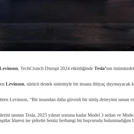
 Levinson
, TechCrunch Disrupt 2024 etkinliğinde
Tesla’
nın önümüzdeki
yen
Levinson
, sürücü destek sistemiyle bir insana ihtiyaç duymayacak k
ştiren Levinson, “Bir insandan daha güvenli bir sürüş deneyimi sunan r
erini tanıtan Tesla, 2025 yılının sonuna kadar Model 3 sedan ve Model
tlar İdaresi ise şirketin henüz herhangi bir başvuruda bulunmadığını be