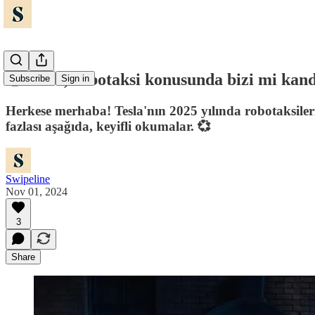
🤥 Tesla, robotaksi konusunda bizi mi kan
Subscribe
Sign in
Herkese merhaba! Tesla'nın 2025 yılında robotaksiler
fazlası aşağıda, keyifli okumalar. 💞
Swipeline
Nov 01, 2024
3
Share