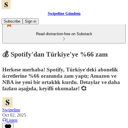
Swipeline Gündem
Subscribe
Sign in
Read distraction-free on Substack
💰 Spotify'dan Türkiye'ye %66 zam
Herkese merhaba! Spotify, Türkiye'deki abonelik
ücretlerine %66 oranında zam yaptı; Amazon ve
NBA ise yeni bir ortaklık kurdu. Detaylar ve daha
fazlası aşağıda, keyifli okumalar! 💞
Swipeline
Oct 02, 2025
Listen