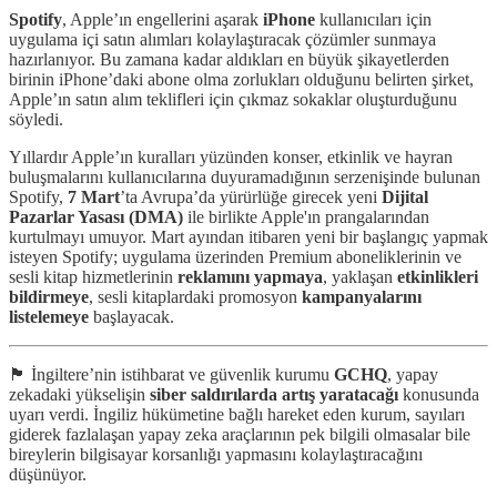
Spotify
, Apple’ın engellerini aşarak
iPhone
kullanıcıları için
uygulama içi satın alımları kolaylaştıracak çözümler sunmaya
hazırlanıyor. Bu zamana kadar aldıkları en büyük şikayetlerden
birinin iPhone’daki abone olma zorlukları olduğunu belirten şirket,
Apple’ın satın alım teklifleri için çıkmaz sokaklar oluşturduğunu
söyledi.
Yıllardır Apple’ın kuralları yüzünden konser, etkinlik ve hayran
buluşmalarını kullanıcılarına duyuramadığının serzenişinde bulunan
Spotify,
7 Mart
’ta Avrupa’da yürürlüğe girecek yeni
Dijital
Pazarlar Yasası (DMA)
ile birlikte Apple'ın prangalarından
kurtulmayı umuyor. Mart ayından itibaren yeni bir başlangıç yapmak
isteyen Spotify; uygulama üzerinden Premium aboneliklerinin ve
sesli kitap hizmetlerinin
reklamını yapmaya
, yaklaşan
etkinlikleri
bildirmeye
, sesli kitaplardaki promosyon
kampanyalarını
listelemeye
başlayacak.
🏴󠁧󠁢󠁥󠁮󠁧󠁿 İngiltere’nin istihbarat ve güvenlik kurumu
GCHQ
, yapay
zekadaki yükselişin
siber saldırılarda artış yaratacağı
konusunda
uyarı verdi. İngiliz hükümetine bağlı hareket eden kurum, sayıları
giderek fazlalaşan yapay zeka araçlarının pek bilgili olmasalar bile
bireylerin bilgisayar korsanlığı yapmasını kolaylaştıracağını
düşünüyor.