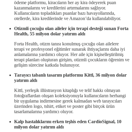
ödeme platformu, kiracıların her ay kira ödeyerek puan
kazanmalarını ve kredilerini artırmalarını sağlıyor.
Kullanıcıların topladıkları puanlar bazı havayollarında,
otellerde, kira kredilerinde ve Amazon’da kullanılabiliyor.
Otizmli çocuğu olan aileler için terapi desteği sunan Forta
Health, 55 milyon dolar yatırım aldı
Forta Health, otizm tanısı konulmuş çocuğu olan ailelere
terapi ve profesyonel eğitimler sunarak ihtiyaçlarını daha iyi
anlamalarına yardımcı oluyor. Her aile için kişiselleştirilmiş
terapi planları oluşturan girişim, otizmli çocukların öğrenim ve
gelişim sürecine katkıda bulunuyor.
Tarayıcı tabanlı tasarım platformu Kittl, 36 milyon dolar
yatırım aldı
Kittl, yerleşik illüstrasyon kitaplığı ve telif hakkı olmayan
fotoğraflardan oluşan koleksiyonuyla kullanıcıların herhangi
bir uygulama indirmesine gerek kalmadan web tarayıcıları
üzerinden logo, tshirt, etiket ve poster gibi birçok ürün
tasarlamalarına yardımcı oluyor.
Kalp hastalıklarını erken teşhis eden CardioSignal, 10
milyon dolar yatırım aldı