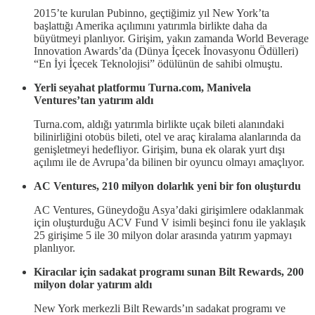
2015’te kurulan Pubinno, geçtiğimiz yıl New York’ta
başlattığı Amerika açılımını yatırımla birlikte daha da
büyütmeyi planlıyor. Girişim, yakın zamanda World Beverage
Innovation Awards’da (Dünya İçecek İnovasyonu Ödülleri)
“En İyi İçecek Teknolojisi” ödülünün de sahibi olmuştu.
Yerli seyahat platformu Turna.com, Manivela
Ventures’tan yatırım aldı
Turna.com, aldığı yatırımla birlikte uçak bileti alanındaki
bilinirliğini otobüs bileti, otel ve araç kiralama alanlarında da
genişletmeyi hedefliyor. Girişim, buna ek olarak yurt dışı
açılımı ile de Avrupa’da bilinen bir oyuncu olmayı amaçlıyor.
AC Ventures, 210 milyon dolarlık yeni bir fon oluşturdu
AC Ventures, Güneydoğu Asya’daki girişimlere odaklanmak
için oluşturduğu ACV Fund V isimli beşinci fonu ile yaklaşık
25 girişime 5 ile 30 milyon dolar arasında yatırım yapmayı
planlıyor.
Kiracılar için sadakat programı sunan Bilt Rewards, 200
milyon dolar yatırım aldı
New York merkezli Bilt Rewards’ın sadakat programı ve