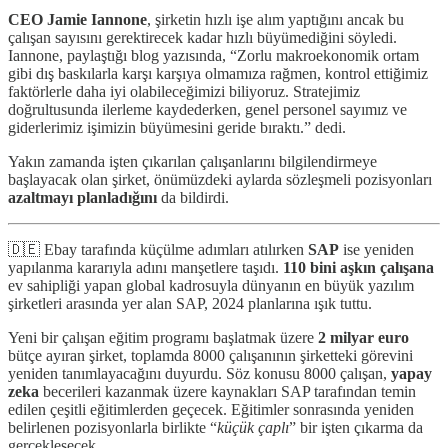
CEO Jamie Iannone
, şirketin hızlı işe alım yaptığını ancak bu
çalışan sayısını gerektirecek kadar hızlı büyümediğini söyledi.
Iannone, paylaştığı blog yazısında, “Zorlu makroekonomik ortam
gibi dış baskılarla karşı karşıya olmamıza rağmen, kontrol ettiğimiz
faktörlerle daha iyi olabileceğimizi biliyoruz. Stratejimiz
doğrultusunda ilerleme kaydederken, genel personel sayımız ve
giderlerimiz işimizin büyümesini geride bıraktı.” dedi.
Yakın zamanda işten çıkarılan çalışanlarını bilgilendirmeye
başlayacak olan şirket, önümüzdeki aylarda sözleşmeli pozisyonları
azaltmayı planladığını
da bildirdi.
🇩🇪 Ebay tarafında küçülme adımları atılırken
SAP
ise yeniden
yapılanma kararıyla adını manşetlere taşıdı.
110 bini aşkın çalışana
ev sahipliği yapan global kadrosuyla dünyanın en büyük yazılım
şirketleri arasında yer alan SAP, 2024 planlarına ışık tuttu.
Yeni bir çalışan eğitim programı başlatmak üzere
2 milyar euro
bütçe ayıran şirket, toplamda 8000 çalışanının şirketteki görevini
yeniden tanımlayacağını duyurdu. Söz konusu 8000 çalışan,
yapay
zeka
becerileri kazanmak üzere kaynakları SAP tarafından temin
edilen çeşitli eğitimlerden geçecek. Eğitimler sonrasında yeniden
belirlenen pozisyonlarla birlikte “
küçük çaplı
” bir işten çıkarma da
gerçekleşecek.