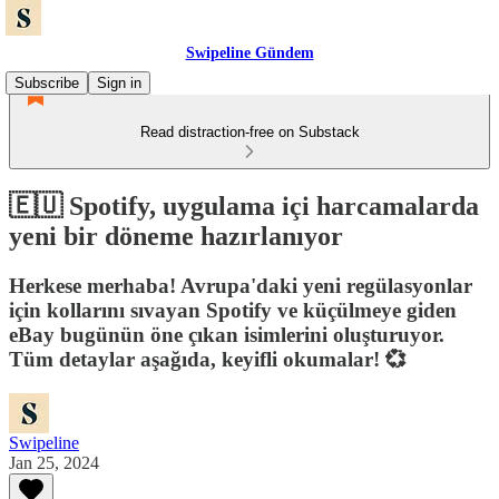
Swipeline Gündem
Subscribe
Sign in
Read distraction-free on Substack
🇪🇺 Spotify, uygulama içi harcamalarda
yeni bir döneme hazırlanıyor
Herkese merhaba! Avrupa'daki yeni regülasyonlar
için kollarını sıvayan Spotify ve küçülmeye giden
eBay bugünün öne çıkan isimlerini oluşturuyor.
Tüm detaylar aşağıda, keyifli okumalar! 💞
Swipeline
Jan 25, 2024