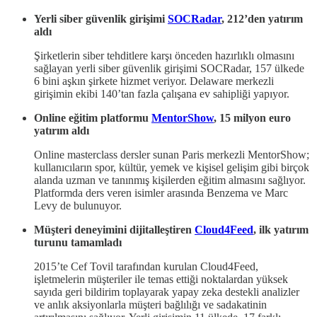
Yerli siber güvenlik girişimi
SOCRadar
, 212’den yatırım
aldı
Şirketlerin siber tehditlere karşı önceden hazırlıklı olmasını
sağlayan yerli siber güvenlik girişimi SOCRadar, 157 ülkede
6 bini aşkın şirkete hizmet veriyor. Delaware merkezli
girişimin ekibi 140’tan fazla çalışana ev sahipliği yapıyor.
Online eğitim platformu
MentorShow
, 15 milyon euro
yatırım aldı
Online masterclass dersler sunan Paris merkezli MentorShow;
kullanıcıların spor, kültür, yemek ve kişisel gelişim gibi birçok
alanda uzman ve tanınmış kişilerden eğitim almasını sağlıyor.
Platformda ders veren isimler arasında Benzema ve Marc
Levy de bulunuyor.
Müşteri deneyimini dijitalleştiren
Cloud4Feed
, ilk yatırım
turunu tamamladı
2015’te Cef Tovil tarafından kurulan Cloud4Feed,
işletmelerin müşteriler ile temas ettiği noktalardan yüksek
sayıda geri bildirim toplayarak yapay zeka destekli analizler
ve anlık aksiyonlarla müşteri bağlılığı ve sadakatinin