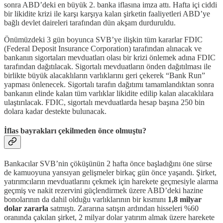
sonra ABD’deki en büyük 2. banka iflasına imza attı. Hafta içi ciddi
bir likidite krizi ile karşı karşıya kalan şirketin faaliyetleri ABD’ye
bağlı devlet daireleri tarafından dün akşam durduruldu.
Önümüzdeki 3 gün boyunca SVB’ye ilişkin tüm kararlar FDIC
(Federal Deposit Insurance Corporation) tarafından alınacak ve
bankanın sigortaları mevduatları olası bir krizi önlemek adına FDIC
tarafından dağıtılacak. Sigortalı mevduatların önden dağıtılması ile
birlikte büyük alacaklıların varlıklarını geri çekerek “Bank Run”
yapması önlenecek. Sigortalı tarafın dağıtımı tamamlandıktan sonra
bankanın elinde kalan tüm varlıklar likidite edilip kalan alacaklılara
ulaştırılacak. FDIC, sigortalı mevduatlarda hesap başına 250 bin
dolara kadar destekte bulunacak.
İflas bayrakları çekilmeden önce olmuştu?
Bankacılar SVB’nin çöküşünün 2 hafta önce başladığını öne sürse
de kamuoyuna yansıyan gelişmeler birkaç gün önce yaşandı. Şirket,
yatırımcıların mevduatlarını çekmek için harekete geçmesiyle alarma
geçmiş ve nakit rezervini güçlendirmek üzere ABD’deki hazine
bonolarının da dahil olduğu varlıklarının bir kısmını
1,8 milyar
dolar zararla
satmıştı. Zararına satışın ardından hisseleri %60
oranında çakılan şirket, 2 milyar dolar yatırım almak üzere harekete