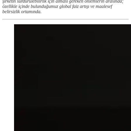
şirketin sürdürülebilirlik için alması gereken önlemlerin arasında;
özellikle içinde bulunduğumuz global faiz artışı ve maalesef
belirsizlik ortamında.