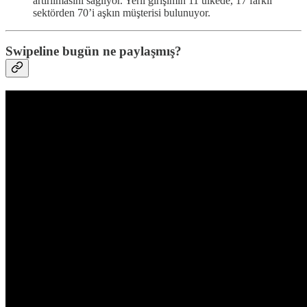
artırılmasını sağlıyor. Yerli girişimin 11 ülkede, 17 farklı
sektörden 70’i aşkın müşterisi bulunuyor.
Swipeline bugün ne paylaşmış?