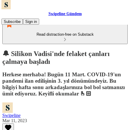
Swipeline Gündem
Subscribe
Sign in
Read distraction-free on Substack
🔔 Silikon Vadisi'nde felaket çanları
çalmaya başladı
Herkese merhaba! Bugün 11 Mart. COVID-19'un
pandemi ilan edilişinin 3. yıl dönümündeyiz. Bu
bilgiyi hafta sonu arkadaşlarınıza bol bol satmanızı
ümit ediyoruz. Keyifli okumalar 🫰🏻
Swipeline
Mar 11, 2023