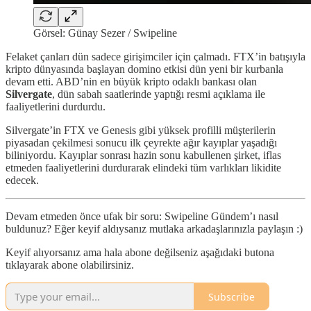
Görsel: Günay Sezer / Swipeline
Felaket çanları dün sadece girişimciler için çalmadı. FTX’in batışıyla
kripto dünyasında başlayan domino etkisi dün yeni bir kurbanla
devam etti. ABD’nin en büyük kripto odaklı bankası olan
Silvergate
, dün sabah saatlerinde yaptığı resmi açıklama ile
faaliyetlerini durdurdu.
Silvergate’in FTX ve Genesis gibi yüksek profilli müşterilerin
piyasadan çekilmesi sonucu ilk çeyrekte ağır kayıplar yaşadığı
biliniyordu. Kayıplar sonrası hazin sonu kabullenen şirket, iflas
etmeden faaliyetlerini durdurarak elindeki tüm varlıkları likidite
edecek.
Devam etmeden önce ufak bir soru: Swipeline Gündem’ı nasıl
buldunuz? Eğer keyif aldıysanız mutlaka arkadaşlarınızla paylaşın :)
Keyif alıyorsanız ama hala abone değilseniz aşağıdaki butona
tıklayarak abone olabilirsiniz.
Subscribe