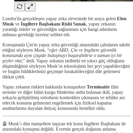
Londra'da gerçekleşen yapay zeka zirvesinde bir araya gelen
Elon
Musk
ve
İngiltere Başbakanı Rishi Sunak
, yapay zekanın
yarattığı riskler ve güvenliğin sağlanması için hangi adımların
atılması gerektiği üzerine sohbet etti.
Konuşmada Çin'in yapay zeka güvenliği alanındaki çabalarını takdir
ettiğini söyleyen Musk, “
eğer ABD, Çin ve İngiltere güvenlik
konusunda aynı çizgide buluşmayı başarabilirse o zaman iyi bir
şeyler olur,
” dedi. Yapay zekanın tarihteki en yıkıcı güç olduğunu
düşündüğünü söyleyen Musk’ın teknolojinin her şeyi yapabileceğini
ve bugün bildiklerimizi geçmişte bırakabileceğini dile getirmesi
dikkat çekti.
Yapay zekanın riskleri hakkında konuşurken
Terminatör
film
serisine ve diğer bilim kurgu filmlerine atıfta bulunan ikili, yapay
zekayla geliştirilmiş robotların kontrolden çıkmasını ve tehlike arz
edecek konuma gelmesini engellemek için fiziksel kapama
anahtarlarına duyulan ihtiyaç konusunda hemfikir oldu.
🤖 Musk’ı dün manşetlere taşıyan tek konu İngiltere Başbakanı ile
arasındaki konuşma değildi. Evrenin gerçek doğasını anlama