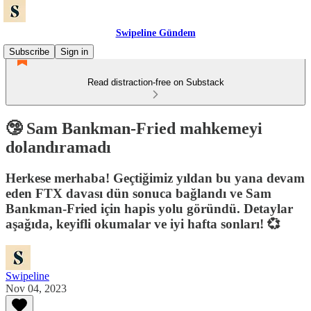
Swipeline Gündem
Subscribe
Sign in
Read distraction-free on Substack
🤥 Sam Bankman-Fried mahkemeyi
dolandıramadı
Herkese merhaba! Geçtiğimiz yıldan bu yana devam
eden FTX davası dün sonuca bağlandı ve Sam
Bankman-Fried için hapis yolu göründü. Detaylar
aşağıda, keyifli okumalar ve iyi hafta sonları! 💞
Swipeline
Nov 04, 2023