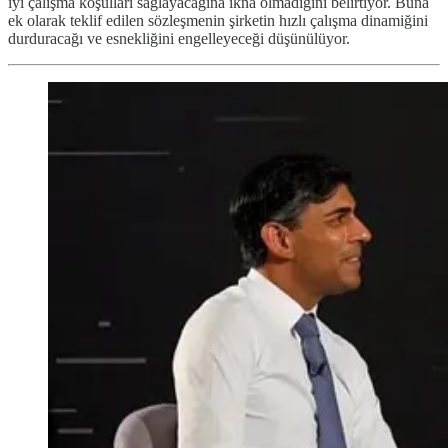
iyi çalışma koşulları sağlayacağına ikna olmadığını belirtiyor. Buna
ek olarak teklif edilen sözleşmenin şirketin hızlı çalışma dinamiğini
durduracağı ve esnekliğini engelleyeceği düşünülüyor.