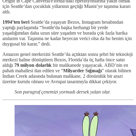
Origin’in Cape Canveral/Florida'daki operasyonlarına yakın olmak
için Seattle’dan çocukluk yıllarının geçtiği Miami’ye taşınma kararı
aldı.
1994’ten beri
Seattle’da yaşayan Bezos, Instagram hesabından
yaptığı paylaşımda “Seattle'da başka herhangi bir yerde
yaşadığımdan daha uzun süre yaşadım ve burada çok fazla harika
anılarım var. Taşınma ne kadar heyecan verici olsa da bu benim için
duygusal bir karar,” dedi.
Amazon genel merkezini Seattle’da açtıktan sonra şehri bir teknoloji
merkezi haline dönüştüren Bezos, Florida’da üç hafta önce satın
aldığı
79 milyon dolarlık
bir malikanede yaşayacak. ABD’nin en
pahalı mahallesi ilan edilen ve “
Milyarder Sığınağı
” olarak bilinen
Indian Creek adasında bulunan malikane, 2 dönümlük bir arazi
üzerine kurulu olması ve Avrupai tasarımıyla dikkat çekiyor.
Son paragraf çenemizi yormadı dersek yalan olur.