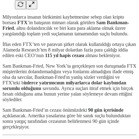
Milyonlarca insanın birikimini kaybetmesine sebep olan kripto
borsası
FTX
’in batışının mimarı olarak görülen
Sam Bankman-
Fried
, altısı dolandırıcılık ve biri kara para aklama olmak üzere
yargılandığı toplam yedi suçlamanın tamamından suçlu bulundu.
İflas eden FTX’ten ve paravan şirket olarak kullanıldığı ortaya çıkan
Alameda Research’ten 8 milyar dolardan fazla para çaldığı iddia
edilen eski CEO’nun
115 yıl hapis cezası
alması bekleniyor.
Sam Bankman-Fried, New York’ta gerçekleşen son duruşmada FTX
müşterilerini dolandırmadığını veya fonlarını almadığını ifade etmiş
olsa da savcılar, Bankman-Fried'ın yanlış sözler verdiğini ve
FTX'teki b
inlerce yatırımcının milyarlarca dolar kaybından
sorumlu olduğunu
savundu. Ayrıca suçları itiraf etmek için birçok
fırsatı olduğunu ama bunun yerine yalan söylemeye devam ettiğini
söylediler.
Sam Bankman-Fried’ın cezası önümüzdeki
90 gün içerisinde
açıklanacak. Amerika yasalarına göre bir sanık suçlu bulunduktan
sonra yargıç tarafından cezasının belirlenmesi 90 gün içinde
gerçekleşiyor.