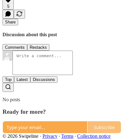
5
Share
Discussion about this post
Comments
Restacks
Top
Latest
Discussions
No posts
Ready for more?
Subscribe
© 2026 Swipeline
·
Privacy
∙
Terms
∙
Collection notice