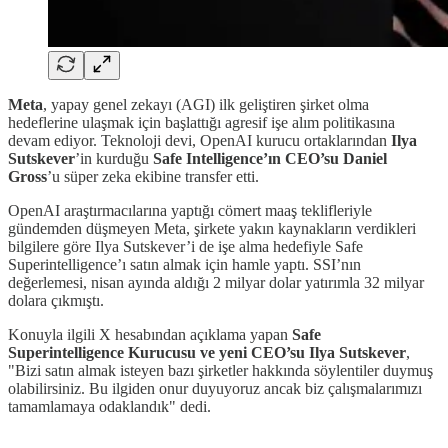
Meta
, yapay genel zekayı (AGI) ilk geliştiren şirket olma
hedeflerine ulaşmak için başlattığı agresif işe alım politikasına
devam ediyor. Teknoloji devi, OpenAI kurucu ortaklarından
Ilya
Sutskever
’in kurduğu
Safe Intelligence’ın CEO’su Daniel
Gross
’u süper zeka ekibine transfer etti.
OpenAI araştırmacılarına yaptığı cömert maaş teklifleriyle
gündemden düşmeyen Meta, şirkete yakın kaynakların verdikleri
bilgilere göre Ilya Sutskever’i de işe alma hedefiyle Safe
Superintelligence’ı satın almak için hamle yaptı. SSI’nın
değerlemesi, nisan ayında aldığı 2 milyar dolar yatırımla 32 milyar
dolara çıkmıştı.
Konuyla ilgili X hesabından açıklama yapan
Safe
Superintelligence Kurucusu ve yeni
CEO’su Ilya Sutskever
,
"Bizi satın almak isteyen bazı şirketler hakkında söylentiler duymuş
olabilirsiniz. Bu ilgiden onur duyuyoruz ancak biz çalışmalarımızı
tamamlamaya odaklandık" dedi.