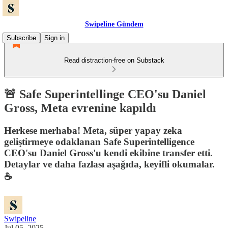
Swipeline Gündem
Subscribe
Sign in
Read distraction-free on Substack
🚨 Safe Superintellinge CEO'su Daniel
Gross, Meta evrenine kapıldı
Herkese merhaba! Meta, süper yapay zeka
geliştirmeye odaklanan Safe Superintelligence
CEO'su Daniel Gross'u kendi ekibine transfer etti.
Detaylar ve daha fazlası aşağıda, keyifli okumalar.
☕️
Swipeline
Jul 05, 2025