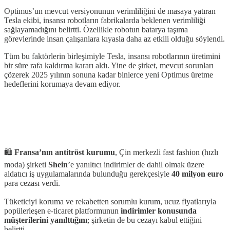
Optimus’un mevcut versiyonunun verimliliğini de masaya yatıran
Tesla ekibi, insansı robotların fabrikalarda beklenen verimliliği
sağlayamadığını belirtti. Özellikle robotun batarya taşıma
görevlerinde insan çalışanlara kıyasla daha az etkili olduğu söylendi.
Tüm bu faktörlerin birleşimiyle Tesla, insansı robotlarının üretimini
bir süre rafa kaldırma kararı aldı. Yine de şirket, mevcut sorunları
çözerek 2025 yılının sonuna kadar binlerce yeni Optimus üretme
hedeflerini korumaya devam ediyor.
🛍️
Fransa’nın antitröst kurumu
, Çin merkezli fast fashion (hızlı
moda) şirketi
Shein
’e yanıltıcı indirimler de dahil olmak üzere
aldatıcı iş uygulamalarında bulunduğu gerekçesiyle
40 milyon euro
para cezası verdi.
Tüketiciyi koruma ve rekabetten sorumlu kurum, ucuz fiyatlarıyla
popülerleşen e-ticaret platformunun
indirimler konusunda
müşterilerini yanılttığını
; şirketin de bu cezayı kabul ettiğini
belirtti.