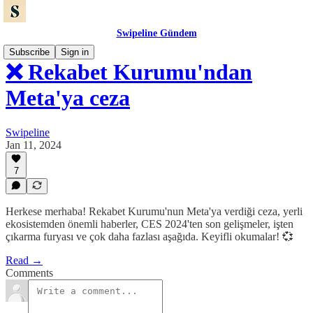
Swipeline Gündem
Subscribe
Sign in
❌ Rekabet Kurumu'ndan
Meta'ya ceza
Swipeline
Jan 11, 2024
7
Herkese merhaba! Rekabet Kurumu'nun Meta'ya verdiği ceza, yerli
ekosistemden önemli haberler, CES 2024'ten son gelişmeler, işten
çıkarma furyası ve çok daha fazlası aşağıda. Keyifli okumalar! 💞
Read →
Comments