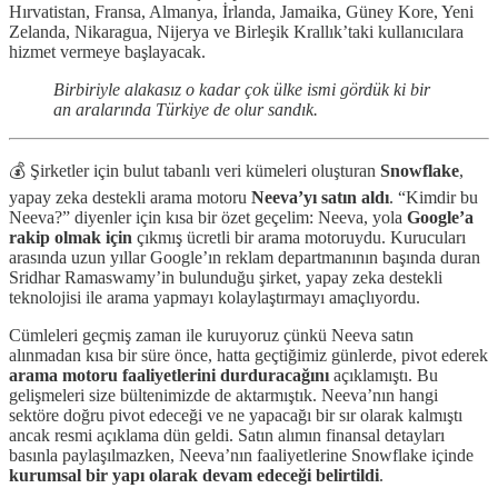
Hırvatistan, Fransa, Almanya, İrlanda, Jamaika, Güney Kore, Yeni
Zelanda, Nikaragua, Nijerya ve Birleşik Krallık’taki kullanıcılara
hizmet vermeye başlayacak.
Birbiriyle alakasız o kadar çok ülke ismi gördük ki bir
an aralarında Türkiye de olur sandık.
💰 Şirketler için bulut tabanlı veri kümeleri oluşturan
Snowflake
,
yapay zeka destekli arama motoru
Neeva’yı satın aldı
. “Kimdir bu
Neeva?” diyenler için kısa bir özet geçelim: Neeva, yola
Google’a
rakip olmak için
çıkmış ücretli bir arama motoruydu. Kurucuları
arasında uzun yıllar Google’ın reklam departmanının başında duran
Sridhar Ramaswamy’in bulunduğu şirket, yapay zeka destekli
teknolojisi ile arama yapmayı kolaylaştırmayı amaçlıyordu.
Cümleleri geçmiş zaman ile kuruyoruz çünkü Neeva satın
alınmadan kısa bir süre önce, hatta geçtiğimiz günlerde, pivot ederek
arama motoru faaliyetlerini durduracağını
açıklamıştı. Bu
gelişmeleri size bültenimizde de aktarmıştık. Neeva’nın hangi
sektöre doğru pivot edeceği ve ne yapacağı bir sır olarak kalmıştı
ancak resmi açıklama dün geldi. Satın alımın finansal detayları
basınla paylaşılmazken, Neeva’nın faaliyetlerine Snowflake içinde
kurumsal bir yapı olarak devam edeceği belirtildi
.