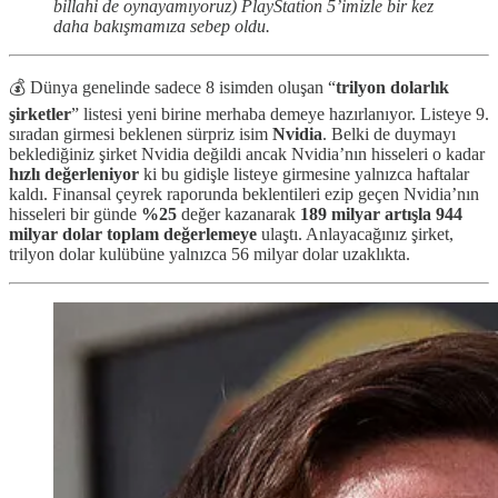
billahi de oynayamıyoruz) PlayStation 5’imizle bir kez
daha bakışmamıza sebep oldu.
💰 Dünya genelinde sadece 8 isimden oluşan “
trilyon dolarlık
şirketler
” listesi yeni birine merhaba demeye hazırlanıyor. Listeye 9.
sıradan girmesi beklenen sürpriz isim
Nvidia
. Belki de duymayı
beklediğiniz şirket Nvidia değildi ancak Nvidia’nın hisseleri o kadar
hızlı değerleniyor
ki bu gidişle listeye girmesine yalnızca haftalar
kaldı. Finansal çeyrek raporunda beklentileri ezip geçen Nvidia’nın
hisseleri bir günde
%25
değer kazanarak
189 milyar artışla 944
milyar dolar toplam değerlemeye
ulaştı. Anlayacağınız şirket,
trilyon dolar kulübüne yalnızca 56 milyar dolar uzaklıkta.