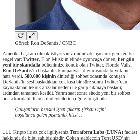
Görsel: Ron DeSantis / CNBC
Amerika başkanı olmak istiyorsanız önünüzde aşmanız gereken bir
engel var:
Twitter
. Elon Musk’ın elinde oyuncağa dönen,
her gün
yeni bir skandalla
bültenimize konuk olan Twitter, Florida Valisi
Ron DeSantis
’in başkanlık kampanyası duyurusunda büyük bir
hata verdi.
580.000 kişinin
dinlediği sohbet odasında konuşan
DeSantis’in sesi başladıktan çok kısa bir süre sonra Twitter’dan
kaynaklanan teknik arızalar nedeni ile garip çıkmaya başladı;
ardından tamamen kesildi. Yarım saat sonra sitede yeni bir sohbet
odası kurulabildi ama dinleyicilerin çoğu gitmişti bile.
Çalışanların hepsini işten çıkarıp şirketin içini
boşaltınca gelen pişmanlık hissi…
🤦🏼‍♂️ Kripto ile az çok ilgiliyseniz
Terraform Labs (LUNA)
faciası
hakkında da bilgi sahibisinizdir. Çöken stablecoin TerraUSD’nin