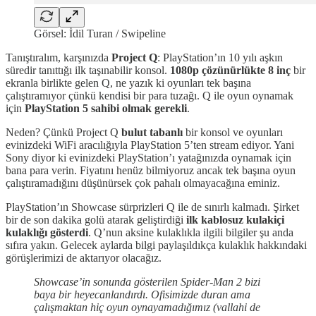
Görsel: İdil Turan / Swipeline
Tanıştıralım, karşınızda
Project Q
: PlayStation’ın 10 yılı aşkın
süredir tanıttığı ilk taşınabilir konsol.
1080p çözünürlükte 8 inç
bir
ekranla birlikte gelen Q, ne yazık ki oyunları tek başına
çalıştıramıyor çünkü kendisi bir para tuzağı. Q ile oyun oynamak
için
PlayStation 5 sahibi olmak gerekli
.
Neden? Çünkü Project Q
bulut tabanlı
bir konsol ve oyunları
evinizdeki WiFi aracılığıyla PlayStation 5’ten stream ediyor. Yani
Sony diyor ki evinizdeki PlayStation’ı yatağınızda oynamak için
bana para verin. Fiyatını henüz bilmiyoruz ancak tek başına oyun
çalıştıramadığını düşünürsek çok pahalı olmayacağına eminiz.
PlayStation’ın Showcase sürprizleri Q ile de sınırlı kalmadı. Şirket
bir de son dakika golü atarak geliştirdiği
ilk kablosuz kulakiçi
kulaklığı gösterdi
. Q’nun aksine kulaklıkla ilgili bilgiler şu anda
sıfıra yakın. Gelecek aylarda bilgi paylaşıldıkça kulaklık hakkındaki
görüşlerimizi de aktarıyor olacağız.
Showcase’in sonunda gösterilen Spider-Man 2 bizi
baya bir heyecanlandırdı. Ofisimizde duran ama
çalışmaktan hiç oyun oynayamadığımız (vallahi de