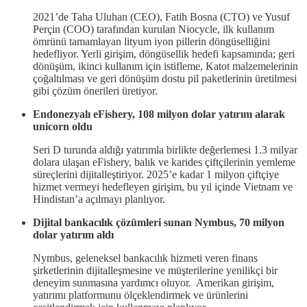
2021’de Taha Uluhan (CEO), Fatih Bosna (CTO) ve Yusuf
Perçin (COO) tarafından kurulan Niocycle, ilk kullanım
ömrünü tamamlayan lityum iyon pillerin döngüselliğini
hedefliyor. Yerli girişim, döngüsellik hedefi kapsamında; geri
dönüşüm, ikinci kullanım için istifleme, Katot malzemelerinin
çoğaltılması ve geri dönüşüm dostu pil paketlerinin üretilmesi
gibi çözüm önerileri üretiyor.
Endonezyalı eFishery, 108 milyon dolar yatırım alarak
unicorn oldu
Seri D turunda aldığı yatırımla birlikte değerlemesi 1.3 milyar
dolara ulaşan eFishery, balık ve karides çiftçilerinin yemleme
süreçlerini dijitalleştiriyor. 2025’e kadar 1 milyon çiftçiye
hizmet vermeyi hedefleyen girişim, bu yıl içinde Vietnam ve
Hindistan’a açılmayı planlıyor.
Dijital bankacılık çözümleri sunan Nymbus, 70 milyon
dolar yatırım aldı
Nymbus, geleneksel bankacılık hizmeti veren finans
şirketlerinin dijitalleşmesine ve müşterilerine yenilikçi bir
deneyim sunmasına yardımcı oluyor. Amerikan girişim,
yatırımı platformunu ölçeklendirmek ve ürünlerini