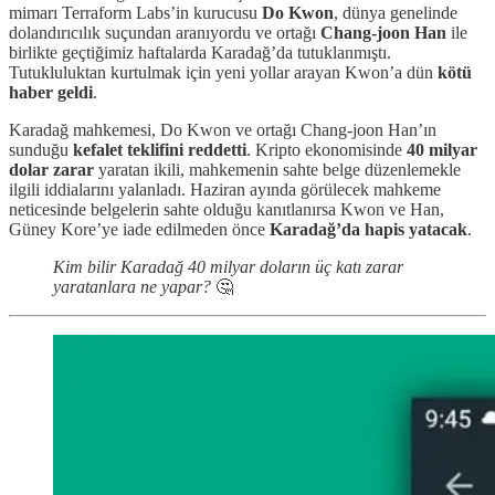
mimarı Terraform Labs’in kurucusu
Do Kwon
, dünya genelinde
dolandırıcılık suçundan aranıyordu ve ortağı
Chang-joon Han
ile
birlikte geçtiğimiz haftalarda Karadağ’da tutuklanmıştı.
Tutukluluktan kurtulmak için yeni yollar arayan Kwon’a dün
kötü
haber geldi
.
Karadağ mahkemesi, Do Kwon ve ortağı Chang-joon Han’ın
sunduğu
kefalet teklifini reddetti
. Kripto ekonomisinde
40 milyar
dolar zarar
yaratan ikili, mahkemenin sahte belge düzenlemekle
ilgili iddialarını yalanladı. Haziran ayında görülecek mahkeme
neticesinde belgelerin sahte olduğu kanıtlanırsa Kwon ve Han,
Güney Kore’ye iade edilmeden önce
Karadağ’da hapis yatacak
.
Kim bilir Karadağ 40 milyar doların üç katı zarar
yaratanlara ne yapar?
🤔