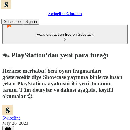
Swipeline Gündem
Subscribe
Sign in
Read distraction-free on Substack
🪤 PlayStation'dan yeni para tuzağı
Herkese merhaba! Yeni oyun fragmanları
göstereceğiz diye Showcase yayınına binlerce insan
çeken PlayStation, ayaküstü iki yeni donanım
tanıttı. Tüm detaylar ve dahası aşağıda, keyifli
okumalar 💞
Swipeline
May 26, 2023