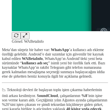
Görsel: WABetaInfo
Meta’dan sürpriz bir haber var:
WhatsApp
’a kullanıcı adı ekleme
özelliği gelebilir. Android’e dair sızıntılar için güvenilir bir kaynak
kabul edilen
WABetaInfo
, WhatsApp’ın Android’deki yeni beta
sürümünde “
kullanıcı adı seç
” isimli yeni bir özellik fark etti. Bazı
kaynaklar WhatsApp’ın rakibi Telegram gibi telefon numarasına
gerek kalmadan mesajlaşma seçeneği sunmaya başlayacağını iddia
etse de şirketten henüz konuyla ilgili bir açıklama gelmedi.
📉 Teknoloji devleri ile başlayan toplu işten çıkarma haberlerinin
önü arkası kesilmiyor.
SoundCloud
, çalışanlarının
%8
’inin işine
son verme kararı aldı. Geçtiğimiz yılın Ağustos ayında çalışanlarının
%20’sini işten çıkaran ve şimdi tekrardan küçülmeye giden şirket,
yeni kararla birlikte iş gücünden yaklaşık
40 kişiye veda edecek
.