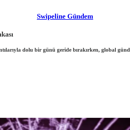
Swipeline Gündem
akası
antılarıyla dolu bir günü geride bırakırken, global g