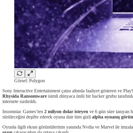
Görsel: Polygon
Sony Interactive Entertainment çatısı altında faaliyet gösteren ve Play
Rhysida
Ransomware
isimli dünyaca ünlü bir hacker grubu tarafında
internete sızdırıldı.
Insomniac Games’ten
2 milyon dolar isteyen
ve 6 gün süre tanıyan h
sürüleceğini deşifre ederek oyuna dair tüm gizli
alpha oynanış görün
Oyunla ilgili ekran görüntülerinin yanında Nvdia ve Marvel ile imza
oyun
çıkaracağını da ortaya çıkardı.