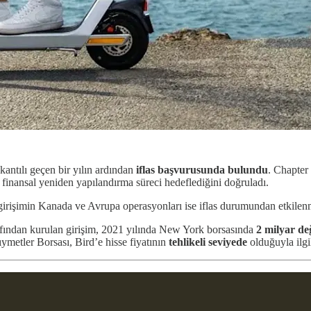
lkantılı geçen bir yılın ardından
iflas başvurusunda bulundu
. Chapter
 finansal yeniden yapılandırma süreci hedeflediğini doğruladı.
girişimin Kanada ve Avrupa operasyonları ise iflas durumundan etkile
fından kurulan girişim, 2021 yılında New York borsasında
2 milyar de
tler Borsası, Bird’e hisse fiyatının
tehlikeli seviyede
olduğuyla ilgil