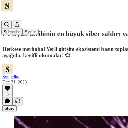
Subscribe
Sign in
🎮 Oyun tarihinin en büyük siber saldırı v
Herkese merhaba! Yerli girişim ekosistemi basın topl
aşağıda, keyifli okumalar! 💞
Swipeline
Dec 21, 2023
5
Share