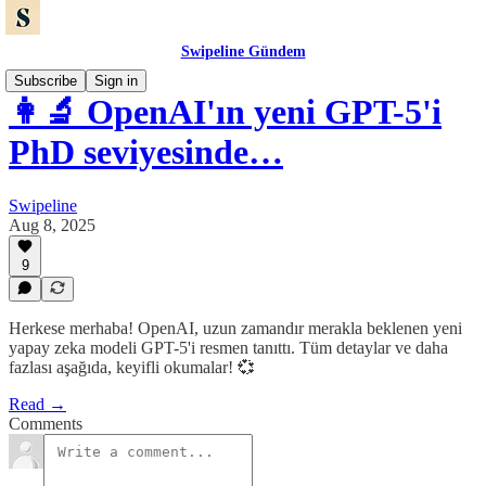
Swipeline Gündem
Subscribe
Sign in
👩‍🔬 OpenAI'ın yeni GPT-5'i
PhD seviyesinde…
Swipeline
Aug 8, 2025
9
Herkese merhaba! OpenAI, uzun zamandır merakla beklenen yeni
yapay zeka modeli GPT-5'i resmen tanıttı. Tüm detaylar ve daha
fazlası aşağıda, keyifli okumalar! 💞
Read →
Comments