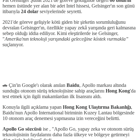
Pat Gelsinger Şubat 2021'de göreve geldiğinde değeri
60 doların
hemen üstünde yer alan bir adet Intel hissesi, Gelsinger'ın son günü
itibarıyla
24 dolar
seviyelerinde seyretti.
2021'de göreve gelişiyle kötü giden bir şirketin sorumluluğunu
devralan Gelsinger'ın, özellikle yapay zekâ yarışında geri kalmasına
sebep olduğı iddia ediliyor. Kimi eleştirilerde ise Gelsinger,
"
Amerika'nın teknoloji yarışındaki geleceğine köstek vurmakla”
suçlanıyor.
🚗 Çin'in Google'ı olarak anılan
Baidu
, Apollo markası altında
sunduğu otonom sürüş teknolojisine sahip araçlarını
Hong Kong
'da
test etmek için ilgili makamlardan ilk lisansını aldı.
Konuyla ilgili açıklama yapan
Hong Kong Ulaştırma Bakanlığı
,
Baidu'nun Apollo International biriminin Kuzey Lantau bölgesinde
10 otonom araç denemesi yapmasına izin vereceğini belirtti.
Apollo Go sözcüsü
ise , "Apollo Go, yapay zeka ve otonom sürüş
teknolojisinin faydalarını daha fazla ülkeye ve bölgeye getirmeyi