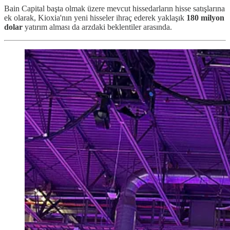
Bain Capital başta olmak üzere mevcut hissedarların hisse satışlarına
ek olarak, Kioxia'nın yeni hisseler ihraç ederek yaklaşık
180 milyon
dolar
yatırım alması da arzdaki beklentiler arasında.