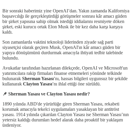
Bir sonraki haberimiz yine OpenAI’dan. Yakın zamanda Kaliforniya
başsavcılığı ile gerçekleştirdiği görüşmeler sonrası kâr amacı güden
bir şirket yapısına sahip olmak istediği iddialarını resmiyete döken
şirket, eski kurucu ortak Elon Musk ile bir kez daha karşı karşıya
kaldı.
Son zamanlarda vaktini teknoloji liderinden ziyade sağ parti
siyasetçisi olarak geçiren Musk, OpenAI'ın kâr amacı güden bir
yapıya dönüşümünü durdurmak amacıyla ihtiyati tedbir talebinde
bulundu.
Avukatlar tarafından hazırlanan dilekçede, OpenAI ve Microsoft'un
yatırımcılara rakip firmaları finanse etmemeleri yönünde telkinde
bulunarak
Sherman Yasası
’nı, hassas bilgileri uygunsuz bir şekilde
kullanarak
Clayton Yasası
’nı ihlal ettiği öne sürüldü.
📌 Sherman Yasası ve Clayton Yasası nedir?
1890 yılında ABD'de yürürlüğe giren Sherman Yasası, rekabeti
korumak amacıyla tekelci uygulamaları yasaklayan bir antitröst
yasası. 1914 yılında çıkarılan Clayton Yasası ise Sherman Yasası’nın
yetersiz kaldığı durumları hedef alarak daha proaktif bir yaklaşım
üstleniyor.