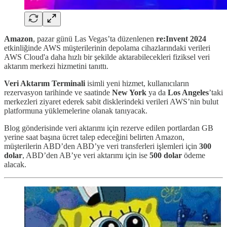
Amazon
, pazar günü Las Vegas’ta düzenlenen
re:Invent 2024
etkinliğinde AWS müşterilerinin depolama cihazlarındaki verileri
AWS Cloud'a daha hızlı bir şekilde aktarabilecekleri fiziksel veri
aktarım merkezi hizmetini tanıttı.
Veri Aktarım Terminali
isimli yeni hizmet, kullanıcıların
rezervasyon tarihinde ve saatinde
New York
ya da
Los Angeles
’taki
merkezleri ziyaret ederek sabit disklerindeki verileri AWS’nin bulut
platformuna yüklemelerine olanak tanıyacak.
Blog gönderisinde veri aktarımı için rezerve edilen portlardan GB
yerine saat başına ücret talep edeceğini belirten Amazon,
müşterilerin ABD’den ABD’ye veri transferleri işlemleri için
300
dolar
, ABD’den AB’ye veri aktarımı için ise
500 dolar
ödeme
alacak.