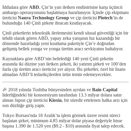
İddialara göre
ABD
, Çin’in yarı iletken endüstrisine karşı üçüncü
ambargo operasyonunu başlatmaya hazırlanıyor. İçinde çip ekipmanı
üreticisi
Naura
Technology Group
ve çip üreticisi
Piotech
’in de
bulunduğu 140 Çinli şirkete ihracatı kısıtlayacak.
Çinli şirketlerin teknolojik ilerlemesini kendi ulusal güvenliği için bir
tehdit olarak gören ABD, yapay zeka yarışının hız kazandığı bir
dönemde hazırladığı yeni kısıtlama paketiyle Çin’e doğrudan
gelişmiş bellek yonga ve yonga üretim aracı sevkiyatını baltalıyor.
Kaynaklara göre ABD’nin belirlediği 140 yeni Çinli şirketin
arasında iki düzine yarı iletken şirketi, iki yatırım şirketi ve 100’den
fazla çip üretim aracı üreticisi yer alıyor. Bu şirketler, özel bir lisans
almadan ABD’li tedarikçilerden ürün temin edemeyecekler.
🎉 2018 yılında Toshiba bünyesinden ayrılan ve
Bain Capital
liderliğindeki bir konsorsiyum tarafından 13.3 milyar dolara satın
alınan Japon çip üreticisi
Kioxia
, bir süredir ertelenen halka arzı için
son düzlüğe giriş yaptı.
Tokyo Borsası'nda 18 Aralık’ta işlem görmek üzere resmi süreci
başlatan şirket, minimum 4.85 milyar dolar piyasa değeriyle hisse
başına 1.390 ile 1.520 yen ($9.2 - $10) arasında fiyat talep edecek.