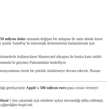
 50 milyon dolar
arasında değişen bir anlaşma ile satın almak üzere
içinde SadaPay’in teknolojik ilerlemelerini hızlandırmak için
metlerle kullanıcıların Mastercard altyapısı ile banka kartı sahibi
istanda’ki göçmen Pakistanlıları hedefliyor.
 operasyonlarını özerk bir şekilde sürdürmeye devam edecek. Bunun
ttiği gerekçesiyle
Apple
’a
500 milyon euro
para cezası vermeye
Music
’i öne çıkarmak için rekabete aykırı davrandığı iddia edilmişti.
iğnediğini tespit etti.