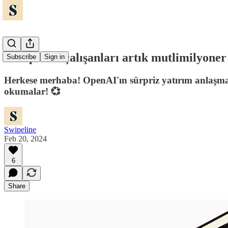
💸 OpenAI çalışanları artık mutlimilyoner
Subscribe
Sign in
Herkese merhaba! OpenAI'ın sürpriz yatırım anlaşması
okumalar! 💞
Swipeline
Feb 20, 2024
6
Share