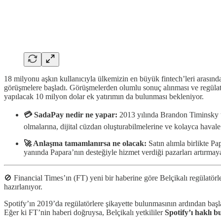
18 milyonu aşkın kullanıcıyla ülkemizin en büyük fintech’leri arasınd
görüşmelere başladı. Görüşmelerden olumlu sonuç alınması ve regülatö
yapılacak 10 milyon dolar ek yatırımın da bulunması bekleniyor.
💳 SadaPay nedir ne yapar:
2013 yılında Brandon Timinsky ta
olmalarına, dijital cüzdan oluşturabilmelerine ve kolayca havale
🚀 Anlaşma tamamlanırsa ne olacak:
Satın alımla birlikte P
yanında Papara’nın desteğiyle hizmet verdiği pazarları artırmaya
🚫 Financial Times’ın (FT) yeni bir haberine göre Belçikalı regülatörl
hazırlanıyor.
Spotify’ın 2019’da regülatörlere şikayette bulunmasının ardından baş
Eğer ki FT’nin haberi doğruysa, Belçikalı yetkililer
Spotify’ı haklı b