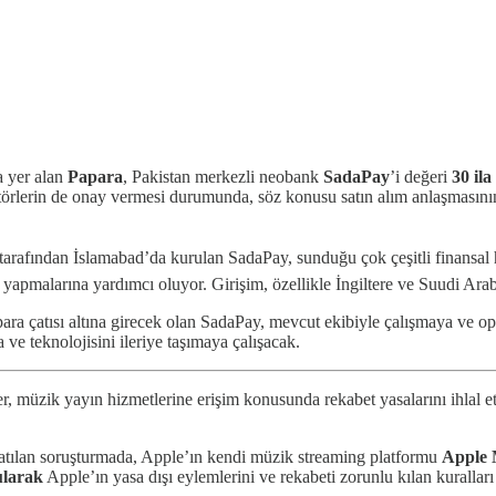
a yer alan
Papara
, Pakistan merkezli neobank
SadaPay
’i değeri
30 ila
rlerin de onay vermesi durumunda, söz konusu satın alım anlaşmasının 
rafından İslamabad’da kurulan SadaPay, sunduğu çok çeşitli finansal hiz
 yapmalarına yardımcı oluyor. Girişim, özellikle İngiltere ve Suudi Arab
apara çatısı altına girecek olan SadaPay, mevcut ekibiyle çalışmaya ve
 ve teknolojisini ileriye taşımaya çalışacak.
er, müzik yayın hizmetlerine erişim konusunda rekabet yasalarını ihlal e
latılan soruşturmada, Apple’ın kendi müzik streaming platformu
Apple 
ularak
Apple’ın yasa dışı eylemlerini ve rekabeti zorunlu kılan kuralları ç