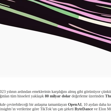
23 yılının ardından emeklerinin karşılığını almış gibi görünüyor çünkü
ğıtılan tüm hisseleri yaklaşık
80 milyar dolar
değerleme üzerinden
Thr
i nakde çevirebileceği bir anlaşma tamamlayan
OpenAI
, 10 aydan daha kıs
nsights’ın verilerine göre TikTok’un çatı şirketi
ByteDance
ve Elon Mu