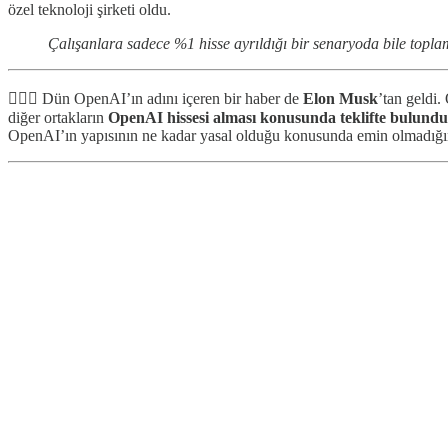
özel teknoloji şirketi oldu.
Çalışanlara sadece %1 hisse ayrıldığı bir senaryoda bile topl
🙅🏻‍♂️ Dün OpenAI’ın adını içeren bir haber de
Elon Musk
’tan geldi.
diğer ortakların
OpenAI hissesi alması konusunda teklifte bulundu
OpenAI’ın yapısının ne kadar yasal olduğu konusunda emin olmadığını