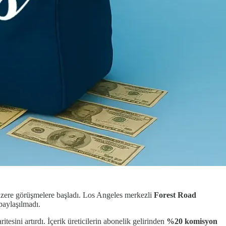
 üzere görüşmelere başladı. Los Angeles merkezli
Forest Road
paylaşılmadı.
itesini artırdı. İçerik üreticilerin abonelik gelirinden
%20 komisyon