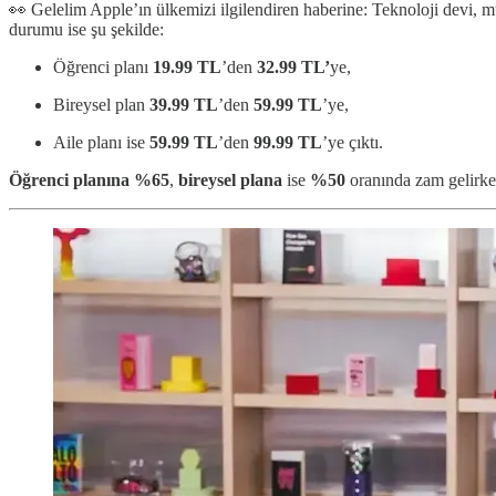
👀 Gelelim Apple’ın ülkemizi ilgilendiren haberine: Teknoloji devi, m
durumu ise şu şekilde:
Öğrenci planı
19.99 TL
’den
32.99 TL’
ye,
Bireysel plan
39.99 TL
’den
59.99 TL
’ye,
Aile planı ise
59.99 TL
’den
99.99 TL
’ye çıktı.
Öğrenci planına %65
,
bireysel plana
ise
%50
oranında zam gelirke