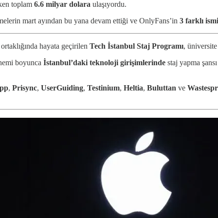
rken toplam
6.6 milyar dolara
ulaşıyordu.
üşmelerin mart ayından bu yana devam ettiği ve OnlyFans’in
3 farklı ism
 ortaklığında hayata geçirilen
Tech İstanbul Staj Programı
, üniversite
dönemi boyunca
İstanbul’daki teknoloji girişimlerinde
staj yapma şansı
app
,
Prisync
,
UserGuiding
,
Testinium
,
Heltia
,
Buluttan
ve
Wastespr