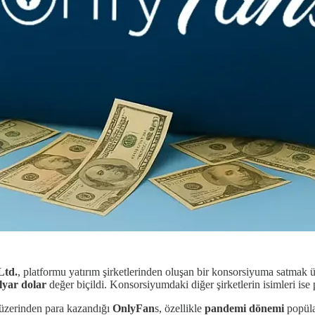
Ltd.
, platformu yatırım şirketlerinden oluşan bir konsorsiyuma satmak
lyar dolar
değer biçildi. Konsorsiyumdaki diğer şirketlerin isimleri ise 
mi üzerinden para kazandığı
OnlyFan
s, özellikle
pandemi dönemi
popülar