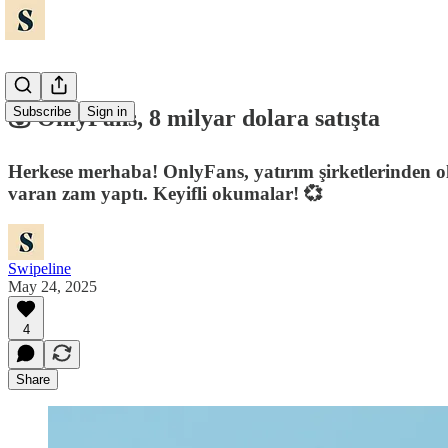
Subscribe
Sign in
💰 OnlyFans, 8 milyar dolara satışta
Herkese merhaba! OnlyFans, yatırım şirketlerinden ol
varan zam yaptı. Keyifli okumalar! 💞
Swipeline
May 24, 2025
4
Share