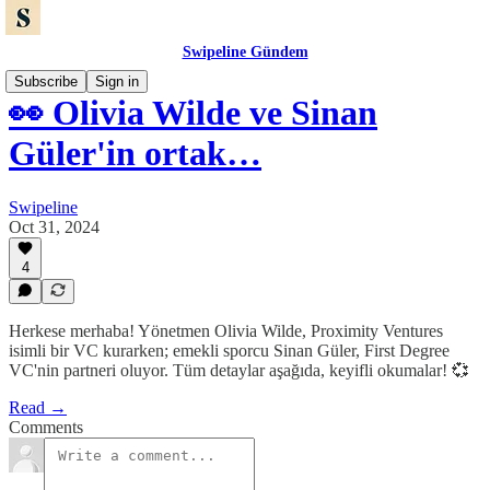
Swipeline Gündem
Subscribe
Sign in
👀 Olivia Wilde ve Sinan
Güler'in ortak…
Swipeline
Oct 31, 2024
4
Herkese merhaba! Yönetmen Olivia Wilde, Proximity Ventures
isimli bir VC kurarken; emekli sporcu Sinan Güler, First Degree
VC'nin partneri oluyor. Tüm detaylar aşağıda, keyifli okumalar! 💞
Read →
Comments