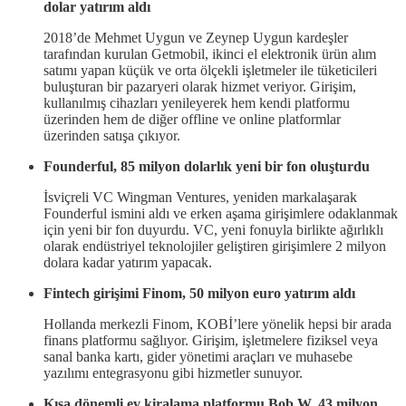
dolar yatırım aldı
2018’de Mehmet Uygun ve Zeynep Uygun kardeşler
tarafından kurulan Getmobil, ikinci el elektronik ürün alım
satımı yapan küçük ve orta ölçekli işletmeler ile tüketicileri
buluşturan bir pazaryeri olarak hizmet veriyor. Girişim,
kullanılmış cihazları yenileyerek hem kendi platformu
üzerinden hem de diğer offline ve online platformlar
üzerinden satışa çıkıyor.
Founderful, 85 milyon dolarlık yeni bir fon oluşturdu
İsviçreli VC Wingman Ventures, yeniden markalaşarak
Founderful ismini aldı ve erken aşama girişimlere odaklanmak
için yeni bir fon duyurdu. VC, yeni fonuyla birlikte ağırlıklı
olarak endüstriyel teknolojiler geliştiren girişimlere 2 milyon
dolara kadar yatırım yapacak.
Fintech girişimi Finom, 50 milyon euro yatırım aldı
Hollanda merkezli Finom, KOBİ’lere yönelik hepsi bir arada
finans platformu sağlıyor. Girişim, işletmelere fiziksel veya
sanal banka kartı, gider yönetimi araçları ve muhasebe
yazılımı entegrasyonu gibi hizmetler sunuyor.
Kısa dönemli ev kiralama platformu Bob W, 43 milyon