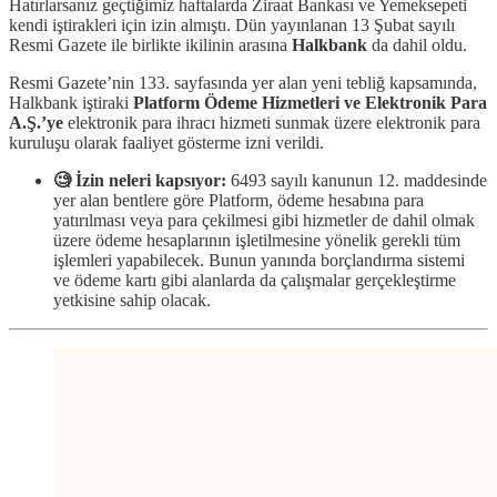
Hatırlarsanız geçtiğimiz haftalarda Ziraat Bankası ve Yemeksepeti
kendi iştirakleri için izin almıştı. Dün yayınlanan 13 Şubat sayılı
Resmi Gazete ile birlikte ikilinin arasına
Halkbank
da dahil oldu.
Resmi Gazete’nin 133. sayfasında yer alan yeni tebliğ kapsamında,
Halkbank iştiraki
Platform Ödeme Hizmetleri ve Elektronik Para
A.Ş.’ye
elektronik para ihracı hizmeti sunmak üzere elektronik para
kuruluşu olarak faaliyet gösterme izni verildi.
🧐 İzin neleri kapsıyor:
6493 sayılı kanunun 12. maddesinde
yer alan bentlere göre Platform, ödeme hesabına para
yatırılması veya para çekilmesi gibi hizmetler de dahil olmak
üzere ödeme hesaplarının işletilmesine yönelik gerekli tüm
işlemleri yapabilecek. Bunun yanında borçlandırma sistemi
ve ödeme kartı gibi alanlarda da çalışmalar gerçekleştirme
yetkisine sahip olacak.