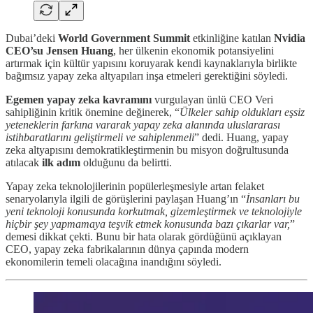
Dubai’deki
World Government Summit
etkinliğine katılan
Nvidia
CEO’su Jensen Huang
, her ülkenin ekonomik potansiyelini
artırmak için kültür yapısını koruyarak kendi kaynaklarıyla birlikte
bağımsız yapay zeka altyapıları inşa etmeleri gerektiğini söyledi.
Egemen yapay zeka kavramını
vurgulayan ünlü CEO Veri
sahipliğinin kritik önemine değinerek, “
Ülkeler sahip oldukları eşsiz
yeteneklerin farkına vararak yapay zeka alanında uluslararası
istihbaratlarını geliştirmeli ve sahiplenmeli
” dedi. Huang, yapay
zeka altyapısını demokratikleştirmenin bu misyon doğrultusunda
atılacak
ilk adım
olduğunu da belirtti.
Yapay zeka teknolojilerinin popülerleşmesiyle artan felaket
senaryolarıyla ilgili de görüşlerini paylaşan Huang’ın “
İnsanları bu
yeni teknoloji konusunda korkutmak, gizemleştirmek ve teknolojiyle
hiçbir şey yapmamaya teşvik etmek konusunda bazı çıkarlar var,
”
demesi dikkat çekti. Bunu bir hata olarak gördüğünü açıklayan
CEO, yapay zeka fabrikalarının dünya çapında modern
ekonomilerin temeli olacağına inandığını söyledi.