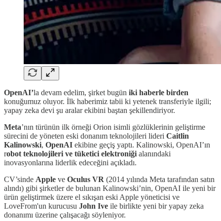
OpenAI’
la devam edelim, şirket bugün
iki haberle birden
konuğumuz oluyor. İlk haberimiz tabii ki yetenek transferiyle ilgili;
yapay zeka devi şu aralar ekibini baştan şekillendiriyor.
Meta
’nın türünün ilk örneği Orion isimli gözlüklerinin geliştirme
sürecini de yöneten eski donanım teknolojileri lideri
Caitlin
Kalinowski
,
OpenAI
ekibine geçiş yaptı. Kalinowski, OpenAI’ın
r
obot teknolojileri ve tüketici elektroniği
alanındaki
inovasyonlarına liderlik edeceğini açıkladı.
CV’sinde
Apple
ve
Oculus VR
(2014 yılında Meta tarafından satın
alındı) gibi şirketler de bulunan Kalinowski’nin, OpenAI ile yeni bir
ürün geliştirmek üzere el sıkışan eski Apple yöneticisi ve
LoveFrom'un kurucusu
John Ive
ile birlikte yeni bir yapay zeka
donanımı üzerine çalışacağı söyleniyor.