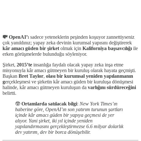
💸 OpenAI’
ı sadece yeteneklerin peşinden koşuyor zannettiyseniz
çok yanıldınız; yapay zeka devinin kurumsal yapısını değiştirerek
kâr amacı güden bir şirket
olmak için
Kaliforniya başsavcılığı
ile
erken görüşmelerde bulunduğu söyleniyor.
Şirket,
2015’te
insanlığa faydalı olacak yapay zeka inşa etme
misyonuyla kâr amacı gütmeyen bir kuruluş olarak hayata geçmişti.
Başkan
Bret Taylor
,
olası bir kurumsal yeniden yapılanmanın
g
erçekleşmesi ve şirketin kâr amacı güden bir kuruluşa dönüşmesi
halinde, kâr amacı gütmeyen kuruluşun da
varlığını sürdüreceğini
belirtti.
🤓
Ortamlarda satılacak bilgi
:
New York Times’ın
haberine göre, OpenAI’ın son yatırım turunun şartları
içinde kâr amacı güden bir yapıya geçmesi de yer
alıyor. Yani şirket, iki yıl içinde yeniden
yapılandırmasını gerçekleştirmezse 6.6 milyar dolarlık
dev yatırım, dev bir borca dönüşebilir.