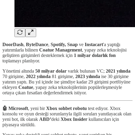
DoorDash
,
ByteDance
,
Spotify,
Snap
ve
Instacart
'a yaptığı
yatırımlarla bilinen
Coatue Management
, yapay zeka teknolojisi
geliştiren girişimleri desteklemek için
1 milyar dolarlık fon
toplamayı planlıyor.
Yönetimi altında
50 milyar dolar
varlık bulunan VC;
2021 yılında
70 girişime,
2022 yılında
81 girişime,
2023 yılında
ise 30 girişime
yatırım yaptı. Bu yıl içinde ise şimdiye kadar 29 girişimi portföyüne
ekleyen
Coatue
, yapay zeka teknolojilerinin popülerleşmesiyle
ortaya çıkan fırsatları değerlendirmek istiyor.
🤖 Microsoft
, yeni bir
Xbox sohbet robotu
test ediyor. Xbox
konsolu ve oyun desteği sorunlarıyla ilgili soruları yanıtlayacak olan
yeni bot, ilk olarak
ABD’
deki
Xbox Insider
kullanıcıları için
piyasaya sürüldü.
Yapay zeka destekli yeni sohbet robotu, yanıt verirken bir