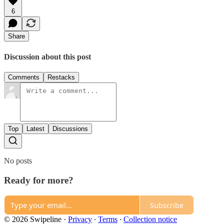
6
Share
Discussion about this post
Comments
Restacks
Top
Latest
Discussions
No posts
Ready for more?
Subscribe
© 2026 Swipeline
·
Privacy
∙
Terms
∙
Collection notice