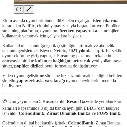
Ekim ayında oyun biriminden düzinelerce çalışanı
işten çıkarma
kararı alan
Netflix
, ekibini yapay zekayla baştan kuruyor. Popüler
streaming platformu, oyunlarını
üretken yapay zeka
teknolojileri
kullanarak yaratmak için çalışmalara başladı.
Kullanıcılarına sunduğu içerik çeşitliliğini artırmak ve abonelik
tabanını genişletmek isteyen Netflix,
2021 yılında
sürpriz bir şekilde
oyun sektörüne giriş yapmıştı. Streaming pazarında rekabetin
artmasıyla birlikte
kullanıcı bağlılığını artıracak
yeni yollar arayan
şirket,
popüler dizileri
oyun formatına dönüştürüyor.
Video oyunu geliştirme sürecine hız kazandırmak istediğini belirten
şirketin
yapay zekayla yaratacağı
oyun deneyimlerini merakla
bekliyoruz.
💳 Dün yayımlanan 5 Kasım tarihli
Resmî Gazet
e'de yer alan kurul
kararları kapsamında 3 dijital banka aynı gün BBDK’dan faaliyet
izni aldı:
ColendiBank
,
Ziraat Dinamik Banka
ve
FUPS Bank
.
Colendi'nin dijital bankacılık iştiraki
ColendiBank
, Ziraat Bankası