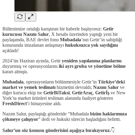
Bültenimize ortalığı karıştıran bir haberle başlıyoruz:
Getir
kurucusu Nazım Salur
, X hesabı üzerinden yaptığı yeni bir
paylaşımda, BAE devlet fonu
Mubadala
’nın Getir’in sahipliği
konusunda imzalanan anlaşmayı
hukuksuzca
yok saydığını
açıkladı!
2024’ün Haziran ayında, Getir
yeniden yapılanma planlarını
duyurmuş ve operasyonlarını
iki ayrı gruba ve yönetime bölme
kararı almıştı.
Mubadala
, operasyonların bölünmesiyle Getir’in
Türkiye’deki
market ve yemek teslimatı
hizmetini devraldı;
Nazım Salur
ve
diğer kurucu ekip ise
GetirBiTaksi
,
GetirAraç
,
Getirİş
ve New
York’ta market ürünleri teslimatı alanında faaliyet gösteren
FreshDirect
’i himayesine aldı.
Nazım Salur, paylaştığı gönderide “Mubadala
bizim haklarımıza
çökmeye çalışıyor
” dedi ve hukuki sürecin başladığını belirtti.
Salur’un söz konusu gönderisini
aşağıya bırakıyoruz.
👇