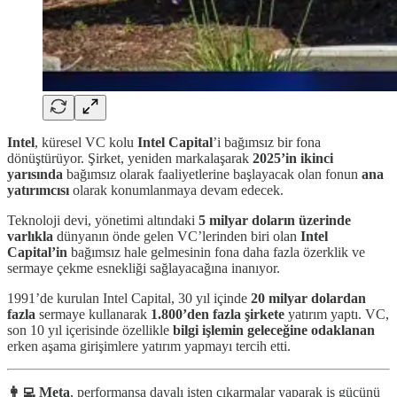
Intel
, küresel VC kolu
Intel Capital
’i bağımsız bir fona
dönüştürüyor. Şirket, yeniden markalaşarak
2025’in ikinci
yarısında
bağımsız olarak faaliyetlerine başlayacak olan fonun
ana
yatırımcısı
olarak konumlanmaya devam edecek.
Teknoloji devi, yönetimi altındaki
5 milyar doların üzerinde
varlıkla
dünyanın önde gelen VC’lerinden biri olan
Intel
Capital’in
bağımsız hale gelmesinin fona daha fazla özerklik ve
sermaye çekme esnekliği sağlayacağına inanıyor.
1991’de kurulan Intel Capital, 30 yıl içinde
20 milyar dolardan
fazla
sermaye kullanarak
1.800’den fazla şirkete
yatırım yaptı. VC,
son 10 yıl içerisinde özellikle
bilgi işlemin geleceğine odaklanan
erken aşama girişimlere yatırım yapmayı tercih etti.
👩‍💻 Meta
, performansa dayalı işten çıkarmalar yaparak iş gücünü