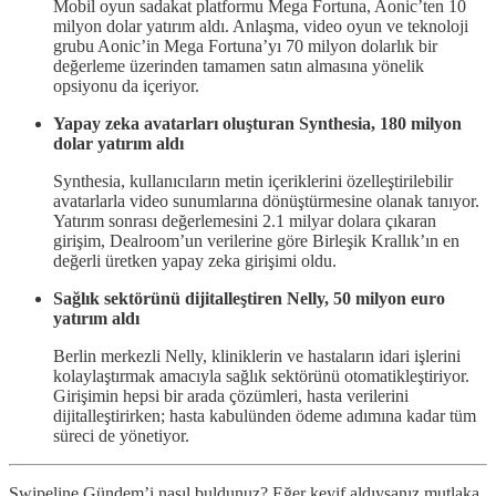
Mobil oyun sadakat platformu Mega Fortuna, Aonic’ten 10
milyon dolar yatırım aldı. Anlaşma, video oyun ve teknoloji
grubu Aonic’in Mega Fortuna’yı 70 milyon dolarlık bir
değerleme üzerinden tamamen satın almasına yönelik
opsiyonu da içeriyor.
Yapay zeka avatarları oluşturan Synthesia, 180 milyon
dolar yatırım aldı
Synthesia, kullanıcıların metin içeriklerini özelleştirilebilir
avatarlarla video sunumlarına dönüştürmesine olanak tanıyor.
Yatırım sonrası değerlemesini 2.1 milyar dolara çıkaran
girişim, Dealroom’un verilerine göre Birleşik Krallık’ın en
değerli üretken yapay zeka girişimi oldu.
Sağlık sektörünü dijitalleştiren Nelly, 50 milyon euro
yatırım aldı
Berlin merkezli Nelly, kliniklerin ve hastaların idari işlerini
kolaylaştırmak amacıyla sağlık sektörünü otomatikleştiriyor.
Girişimin hepsi bir arada çözümleri, hasta verilerini
dijitalleştirirken; hasta kabulünden ödeme adımına kadar tüm
süreci de yönetiyor.
Swipeline Gündem’i nasıl buldunuz? Eğer keyif aldıysanız mutlaka