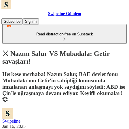
Swipeline Gündem
Subscribe
Sign in
Read distraction-free on Substack
⚔️ Nazım Salur VS Mubadala: Getir
savaşları!
Herkese merhaba! Nazım Salur, BAE devlet fonu
Mubadala'nın Getir'in sahipliği konusunda
imzalanan anlaşmayı yok saydığını söyledi; ABD ise
Çin'le uğraşmaya devam ediyor. Keyifli okumalar!
💞
Swipeline
Jan 16, 2025