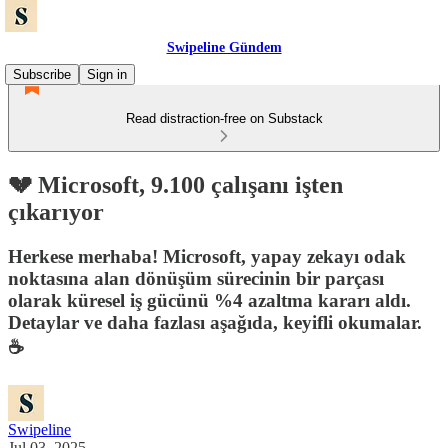
Swipeline Gündem
Subscribe
Sign in
Read distraction-free on Substack
💔 Microsoft, 9.100 çalışanı işten
çıkarıyor
Herkese merhaba! Microsoft, yapay zekayı odak
noktasına alan dönüşüm sürecinin bir parçası
olarak küresel iş gücünü %4 azaltma kararı aldı.
Detaylar ve daha fazlası aşağıda, keyifli okumalar.
☕️
Swipeline
Jul 03, 2025