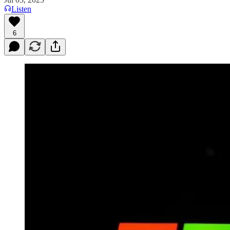
Listen
6