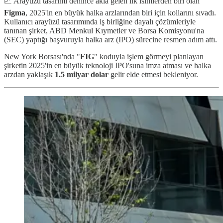
📈 Arayüzü tasarımı denince akla gelen ilk isimlerden biri olan
Figma
, 2025'in en büyük halka arzlarından biri için kollarını sıvadı.
Kullanıcı arayüzü tasarımında iş birliğine dayalı çözümleriyle
tanınan şirket, ABD Menkul Kıymetler ve Borsa Komisyonu'na
(SEC) yaptığı başvuruyla halka arz (IPO) sürecine resmen adım attı.
New York Borsası'nda "
FIG
" koduyla işlem görmeyi planlayan
şirketin 2025'in en büyük teknoloji IPO'suna imza atması ve halka
arzdan yaklaşık
1.5 milyar dolar
gelir elde etmesi bekleniyor.