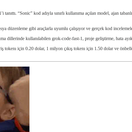
1
’i tanıttı. “Sonic” kod adıyla sınırlı kullanıma açılan model, ajan taban
sya düzenleme gibi araçlarla uyumlu çalışıyor ve gerçek kod incelemeleri 
a dillerinde kullanılabilen grok-code-fast-1, proje geliştirme, hata ayıkl
iş tokenı için 0.20 dolar, 1 milyon çıkış tokenı için 1.50 dolar ve önbe