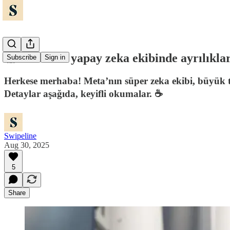
🫣 Meta'nın yapay zeka ekibinde ayrılıklar
Subscribe
Sign in
Herkese merhaba! Meta’nın süper zeka ekibi, büyük tran
Detaylar aşağıda, keyifli okumalar. ☕️
Swipeline
Aug 30, 2025
5
Share