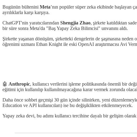
Bugünün bültenini
Meta
’nın popüler süper zeka ekibinde başlayan ça
ayrılıklarla karşı karşıya.
ChatGPT'nin yaratıcılarından
Shengjia Zhao
, şirkete katıldıktan s
bir süre sonra Meta'da "Baş Yapay Zeka Bilimcisi" unvanını aldı.
Şirkette yaşanan dönüşüm, şirketteki dengelerin de şaşmasına neden oldu
öğrenimi uzmanı Ethan Knight ile eski OpenAI araştırmacısı Avi Verm
🤖
Anthropic
, kullanıcı verilerini işleme politikasında önemli bir değ
eğitimi için kullanılıp kullanılmayacağına karar vermek zorunda olaca
Daha önce sohbet geçmişi 30 gün içinde silinirken, yeni düzenlemeyle 
Education ve API kullanıcıları) ise bu değişiklikten etkilenmeyecek.
Yapay zeka devi, bu adımı kullanıcı tercihine dayalı bir gelişim olar