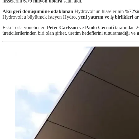
hisselerini
6.79 milyon dolara
satın aldı.
Akü geri dönüşümüne odaklanan
Hydrovolt'un hisselerinin %72's
Hydrovolt'u büyütmek isteyen Hydro,
yeni yatırım ve iş birlikleri a
Eski Tesla yöneticileri
Peter Carlsson
ve
Paolo Cerruti
tarafından 
üreticilerilerinden biri olan şirket, üretim hedeflerini tutturamadığı ve
a