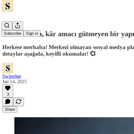
🦣 Mastodon, kâr amacı gütmeyen bir yapı
Subscribe
Sign in
Herkese merhaba! Merkezi olmayan sosyal medya platf
detaylar aşağıda, keyifli okumalar! 💞
Swipeline
Jan 14, 2025
3
Share