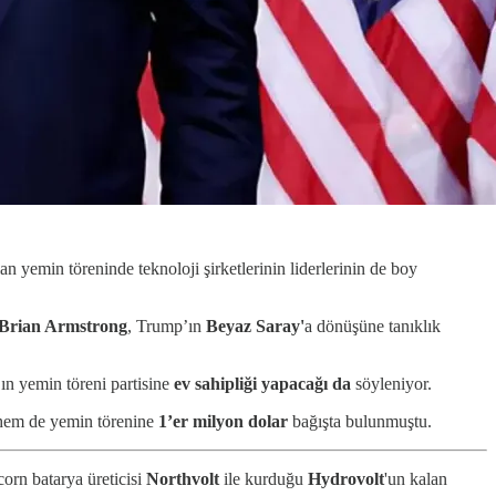
n yemin töreninde teknoloji şirketlerinin liderlerinin de boy
Brian Armstrong
, Trump’ın
Beyaz Saray'
a dönüşüne tanıklık
ın yemin töreni partisine
ev sahipliği yapacağı da
söyleniyor.
hem de yemin törenine
1’er milyon dolar
bağışta bulunmuştu.
orn batarya üreticisi
Northvolt
ile kurduğu
Hydrovolt
'un kalan