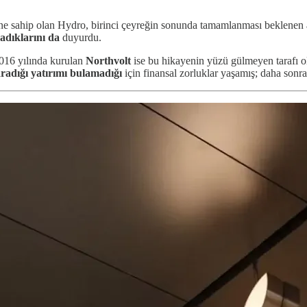
ine sahip olan Hydro, birinci çeyreğin sonunda tamamlanması beklenen
radıklarını
da
duyurdu.
2016 yılında kurulan
Northvolt
ise bu hikayenin yüzü gülmeyen tarafı
radığı yatırımı bulamadığı
için finansal zorluklar yaşamış; daha sonr