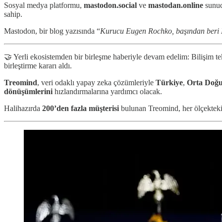
Sosyal medya platformu,
mastodon.social
ve
mastodan.online
sunuc
sahip.
Mastodon, bir blog yazısında “
Kurucu Eugen Rochko, başından beri
🤝 Yerli ekosistemden bir birleşme haberiyle devam edelim: Bilişim tek
birleştirme kararı aldı.
Treomind
, veri odaklı yapay zeka çözümleriyle
Türkiye
,
Orta Doğ
dönüşümlerini
hızlandırmalarına yardımcı olacak.
Halihazırda
200’den fazla müşterisi
bulunan Treomind, her ölçekteki 