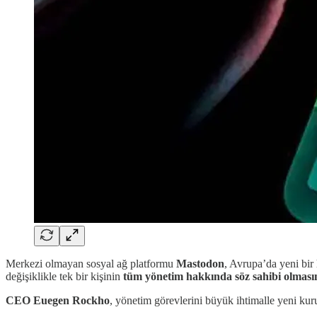
Merkezi olmayan sosyal ağ platformu
Mastodon
, Avrupa’da yeni bir
değişiklikle tek bir kişinin
tüm yönetim hakkında söz sahibi olmas
CEO Euegen Rockho
, yönetim görevlerini büyük ihtimalle yeni ku