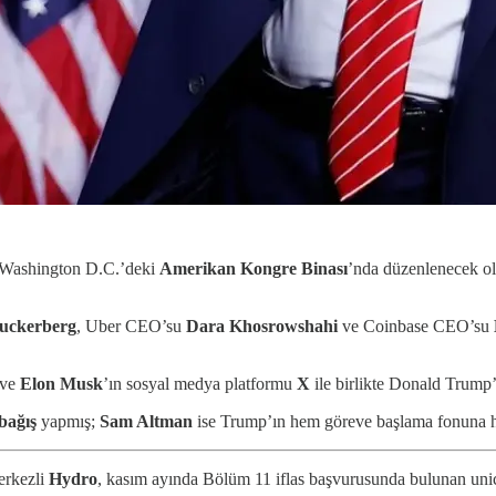
 Washington D.C.’deki
Amerikan Kongre Binası
’nda düzenlenecek ola
uckerberg
, Uber CEO’su
Dara Khosrowshahi
ve Coinbase CEO’su
ve
Elon Musk
’ın sosyal medya platformu
X
ile birlikte Donald Trump’
 bağış
yapmış;
Sam Altman
ise Trump’ın hem göreve başlama fonuna 
erkezli
Hydro
, kasım ayında Bölüm 11 iflas başvurusunda bulunan unic