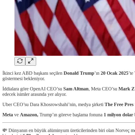
İkinci kez ABD başkanı seçilen
Donald Trump
’ın
20 Ocak 2025
’te
göstermesi bekleniyor.
İddialara göre OpenAI CEO’su
Sam Altman
, Meta CEO’su
Mark Z
edecek isimler arasında yer alıyor.
Uber CEO’su Dara Khosrowshahi’nin, medya şirketi
The Free Pres
Meta
ve
Amazon,
Trump’ın göreve başlama fonuna
1
milyon dolar
💸 Dünyanın en büyük alüminyum üreticilerinden biri olan Norveç m