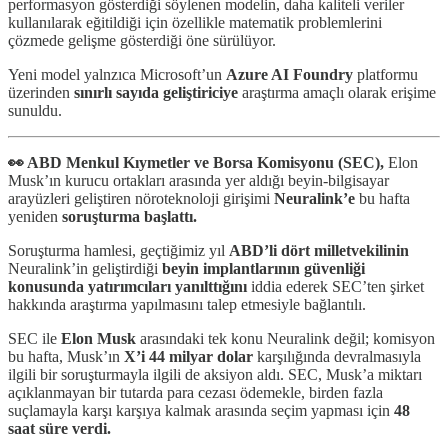
performasyon gösterdiği söylenen modelin, daha kaliteli veriler
kullanılarak eğitildiği için özellikle matematik problemlerini
çözmede gelişme gösterdiği öne sürülüyor.
Yeni model yalnzıca Microsoft’un
Azure AI Foundry
platformu
üzerinden
sınırlı sayıda geliştiriciye
araştırma amaçlı olarak erişime
sunuldu.
👀 ABD Menkul Kıymetler ve Borsa Komisyonu (SEC),
Elon
Musk’ın kurucu ortakları arasında yer aldığı beyin-bilgisayar
arayüzleri geliştiren nöroteknoloji girişimi
Neuralink’e
bu hafta
yeniden
soruşturma başlattı.
Soruşturma hamlesi, geçtiğimiz yıl
ABD’li dört milletvekilinin
Neuralink’in geliştirdiği
beyin implantlarının güvenliği
konusunda yatırımcıları yanılttığını
iddia ederek SEC’ten şirket
hakkında araştırma yapılmasını talep etmesiyle bağlantılı.
SEC ile
Elon Musk
arasındaki tek konu Neuralink değil; komisyon
bu hafta, Musk’ın
X’i
44 milyar dolar
karşılığında devralmasıyla
ilgili bir soruşturmayla ilgili de aksiyon aldı. SEC, Musk’a miktarı
açıklanmayan bir tutarda para cezası ödemekle, birden fazla
suçlamayla karşı karşıya kalmak arasında seçim yapması için
48
saat süre verdi.