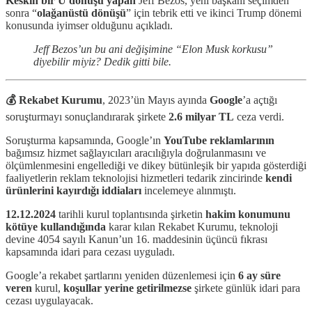
Keskin bir U dönüşü yapan
Jeff Bezos, yeni başkanı seçimden
sonra “
olağanüstü dönüşü
” için tebrik etti ve ikinci Trump dönemi
konusunda iyimser olduğunu açıkladı.
Jeff Bezos’un bu ani değişimine “Elon Musk korkusu”
diyebilir miyiz? Dedik gitti bile.
💰 Rekabet Kurumu
, 2023’ün Mayıs ayında
Google
’a açtığı
soruşturmayı sonuçlandırarak şirkete
2.6 milyar TL
ceza verdi.
Soruşturma kapsamında, Google’ın
YouTube reklamlarının
bağımsız hizmet sağlayıcıları aracılığıyla doğrulanmasını ve
ölçümlenmesini engellediği ve dikey bütünleşik bir yapıda gösterdiği
faaliyetlerin reklam teknolojisi hizmetleri tedarik zincirinde
kendi
ürünlerini kayırdığı iddiaları
incelemeye alınmıştı.
12.12.2024
tarihli kurul toplantısında şirketin
hakim konumunu
kötüye kullandığında
karar kılan Rekabet Kurumu, teknoloji
devine 4054 sayılı Kanun’un 16. maddesinin üçüncü fıkrası
kapsamında idari para cezası uyguladı.
Google’a rekabet şartlarını yeniden düzenlemesi için
6 ay süre
veren
kurul,
koşullar yerine getirilmezse
şirkete günlük idari para
cezası uygulayacak.