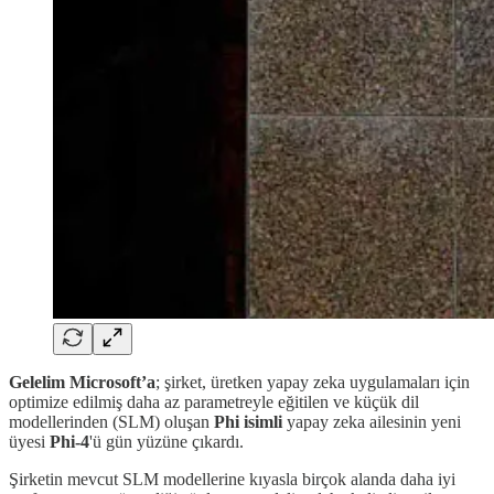
Gelelim Microsoft’a
; şirket, üretken yapay zeka uygulamaları için
optimize edilmiş daha az parametreyle eğitilen ve küçük dil
modellerinden (SLM) oluşan
Phi isimli
yapay zeka ailesinin yeni
üyesi
Phi-4
'ü gün yüzüne çıkardı.
Şirketin mevcut SLM modellerine kıyasla birçok alanda daha iyi