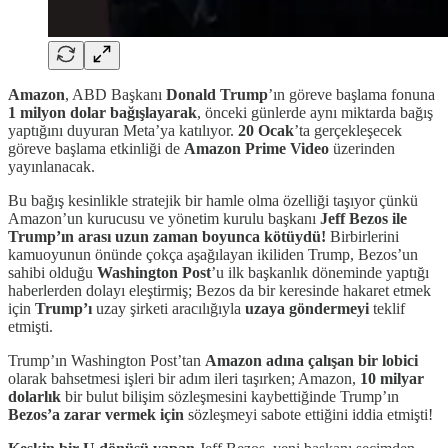
Amazon
, ABD Başkanı
Donald Trump
’ın göreve başlama fonuna
1 milyon dolar bağışlayarak
, önceki günlerde aynı miktarda bağış
yaptığını duyuran Meta’ya katılıyor.
20 Ocak
’ta gerçekleşecek
göreve başlama etkinliği de
Amazon Prime Video
üzerinden
yayınlanacak.
Bu bağış kesinlikle stratejik bir hamle olma özelliği taşıyor çünkü
Amazon’un kurucusu ve yönetim kurulu başkanı
Jeff Bezos ile
Trump’ın arası
uzun zaman boyunca kötüydü!
Birbirlerini
kamuoyunun önünde çokça aşağılayan ikiliden Trump, Bezos’un
sahibi olduğu
Washington Post
’u ilk başkanlık döneminde yaptığı
haberlerden dolayı eleştirmiş; Bezos da bir keresinde hakaret etmek
için
Trump’ı
uzay şirketi aracılığıyla
uzaya göndermeyi
teklif
etmişti.
Trump’ın Washington Post’tan
Amazon adına çalışan bir lobici
olarak bahsetmesi işleri bir adım ileri taşırken; Amazon,
10 milyar
dolarlık
bir bulut bilişim sözleşmesini kaybettiğinde Trump’ın
Bezos’a zarar vermek için
sözleşmeyi sabote ettiğini iddia etmişti!