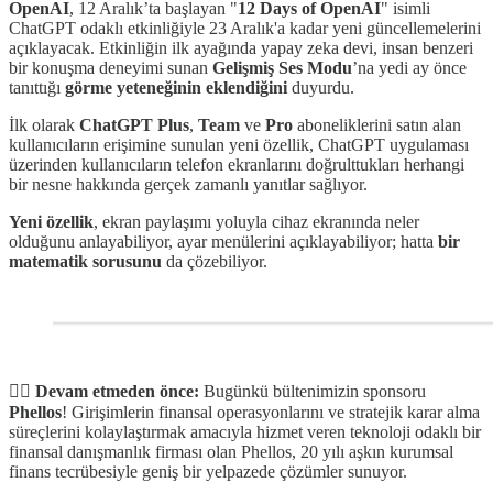
OpenAI
, 12 Aralık’ta başlayan "
12 Days of OpenAI
" isimli
ChatGPT odaklı etkinliğiyle 23 Aralık'a kadar yeni güncellemelerini
açıklayacak. Etkinliğin ilk ayağında yapay zeka devi, insan benzeri
bir konuşma deneyimi sunan
Gelişmiş Ses Modu
’na yedi ay önce
tanıttığı
görme yeteneğinin eklendiğini
duyurdu.
İlk olarak
ChatGPT Plus
,
Team
ve
Pro
aboneliklerini satın alan
kullanıcıların erişimine sunulan yeni özellik, ChatGPT uygulaması
üzerinden kullanıcıların telefon ekranlarını doğrulttukları herhangi
bir nesne hakkında gerçek zamanlı yanıtlar sağlıyor.
Yeni özellik
, ekran paylaşımı yoluyla cihaz ekranında neler
olduğunu anlayabiliyor, ayar menülerini açıklayabiliyor; hatta
bir
matematik sorusunu
da çözebiliyor.
✋🏻
Devam etmeden önce:
Bugünkü bültenimizin sponsoru
Phellos
! Girişimlerin finansal operasyonlarını ve stratejik karar alma
süreçlerini kolaylaştırmak amacıyla hizmet veren teknoloji odaklı bir
finansal danışmanlık firması olan Phellos, 20 yılı aşkın kurumsal
finans tecrübesiyle geniş bir yelpazede çözümler sunuyor.