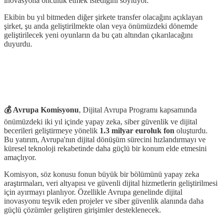
inovasyona öncülük etmek istediğini söylüyor.
Ekibin bu yıl bitmeden diğer şirkete transfer olacağını açıklayan
şirket, şu anda geliştirilmekte olan veya önümüzdeki dönemde
geliştirilecek yeni oyunların da bu çatı altından çıkarılacağını
duyurdu.
💰 Avrupa Komisyonu
, Dijital Avrupa Programı kapsamında
önümüzdeki iki yıl içinde yapay zeka, siber güvenlik ve dijital
becerileri geliştirmeye yönelik
1.3 milyar euroluk fon
oluşturdu.
Bu yatırım, Avrupa'nın dijital dönüşüm sürecini hızlandırmayı ve
küresel teknoloji rekabetinde daha güçlü bir konum elde etmesini
amaçlıyor.
Komisyon, söz konusu fonun büyük bir bölümünü yapay zeka
araştırmaları, veri altyapısı ve güvenli dijital hizmetlerin geliştirilmesi
için ayırmayı planlıyor. Özellikle Avrupa genelinde dijital
inovasyonu teşvik eden projeler ve siber güvenlik alanında daha
güçlü çözümler geliştiren girişimler desteklenecek.