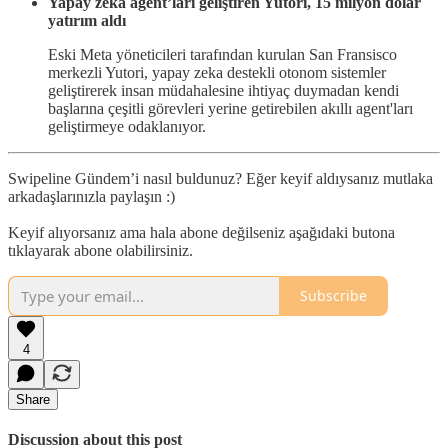
Yapay zeka agent’ları geliştiren Yutori, 15 milyon dolar
yatırım aldı
Eski Meta yöneticileri tarafından kurulan San Fransisco
merkezli Yutori, yapay zeka destekli otonom sistemler
geliştirerek insan müdahalesine ihtiyaç duymadan kendi
başlarına çeşitli görevleri yerine getirebilen akıllı agent'ları
geliştirmeye odaklanıyor.
Swipeline Gündem’i nasıl buldunuz? Eğer keyif aldıysanız mutlaka
arkadaşlarınızla paylaşın :)
Keyif alıyorsanız ama hala abone değilseniz aşağıdaki butona
tıklayarak abone olabilirsiniz.
Subscribe
4
Share
Discussion about this post