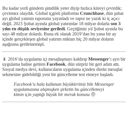
Bu kadar yerli gündem şimdilik yeter diyip hızlıca küreyi çevirdik;
çevirmez olaydık. Global içgörü platformu
Crunchbase
, dün şubat
ayı global yatırım raporunu yayınladı ve rapor ne yazık ki iç açıcı
değil. 2023 Şubat ayında global yatırımlar 18 milyar dolarla
son 3
yılın en düşük seviyesine geriledi
. Geçtiğimiz yıl Şubat ayında bu
sayı 48 milyar dolardı. Buna ek olarak 2019’dan bu yana bir ay
içinde gerçekleşen global yatırım miktarı hiç 20 milyar doların
aşağısına gerilememişti.
📱 2016’da uygulama içi mesajlaşmayı kaldırıp
Messenger
’ı ayrı bir
uygulama haline getiren
Facebook
, dün sürpriz bir geri adım attı.
Sosyal medya devi, kullanıcıların uygulama içinden direkt mesajlar
sekmesine gidebildiği yeni bir güncelleme test etmeye başladı.
Facebook’u hala kullanan büyüklerimiz bile Messenger
uygulamasına alışmışken şirketin bu güncellemeyi
kimin için yaptığı büyük bir merak konusu
🤨