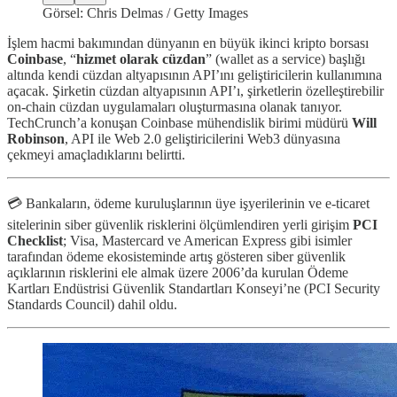
Görsel: Chris Delmas / Getty Images
İşlem hacmi bakımından dünyanın en büyük ikinci kripto borsası
Coinbase
, “
hizmet olarak cüzdan
” (wallet as a service) başlığı
altında kendi cüzdan altyapısının API’ını geliştiricilerin kullanımına
açacak. Şirketin cüzdan altyapısının API’ı, şirketlerin özelleştirebilir
on-chain cüzdan uygulamaları oluşturmasına olanak tanıyor.
TechCrunch’a konuşan Coinbase mühendislik birimi müdürü
Will
Robinson
, API ile Web 2.0 geliştiricilerini Web3 dünyasına
çekmeyi amaçladıklarını belirtti.
💳 Bankaların, ödeme kuruluşlarının üye işyerilerinin ve e-ticaret
sitelerinin siber güvenlik risklerini ölçümlendiren yerli girişim
PCI
Checklist
; Visa, Mastercard ve American Express gibi isimler
tarafından ödeme ekosisteminde artış gösteren siber güvenlik
açıklarının risklerini ele almak üzere 2006’da kurulan Ödeme
Kartları Endüstrisi Güvenlik Standartları Konseyi’ne (PCI Security
Standards Council) dahil oldu.