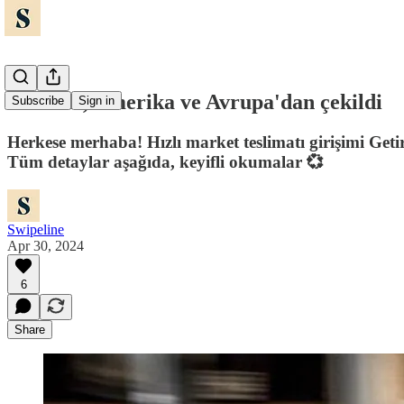
🛵 Getir, Amerika ve Avrupa'dan çekildi
Subscribe
Sign in
Herkese merhaba! Hızlı market teslimatı girişimi Get
Tüm detaylar aşağıda, keyifli okumalar 💞
Swipeline
Apr 30, 2024
6
Share