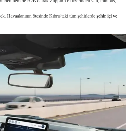
zerinden hem de B2B olarak ZuppinAPI üzerinden van, minibüs,
cek. Havaalanının ötesinde Kıbrıs'taki tüm şehirlerde
şehir içi ve