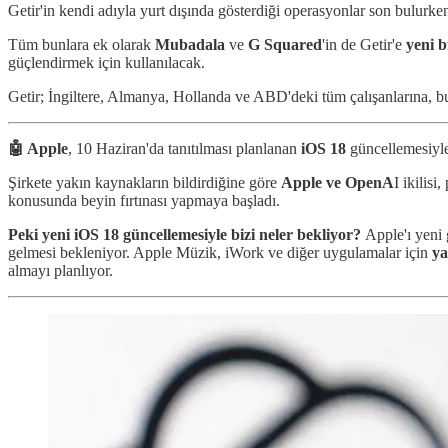
Getir'in kendi adıyla yurt dışında gösterdiği operasyonlar son bulurke
Tüm bunlara ek olarak
Mubadala
ve
G Squared
'in de Getir'e
yeni b
güçlendirmek için kullanılacak.
Getir; İngiltere, Almanya, Hollanda ve ABD'deki tüm çalışanlarına, bugün
🤖 Apple
, 10 Haziran'da tanıtılması planlanan
iOS 18
güncellemesiyle
Şirkete yakın kaynakların bildirdiğine göre
Apple ve OpenA
I ikilis
konusunda beyin fırtınası yapmaya başladı.
Peki yeni iOS 18 güncellemesiyle bizi neler bekliyor?
Apple'ı yeni
gelmesi bekleniyor. Apple Müzik, iWork ve diğer uygulamalar için
ya
almayı planlıyor.