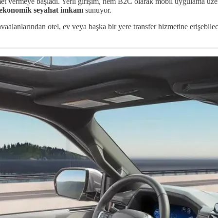
met vermeye başladı. Yerli girişim, hem B2C olarak mobil uygulama ü
 ekonomik seyahat imkanı
sunuyor.
vaalanlarından otel, ev veya başka bir yere transfer hizmetine erişebile