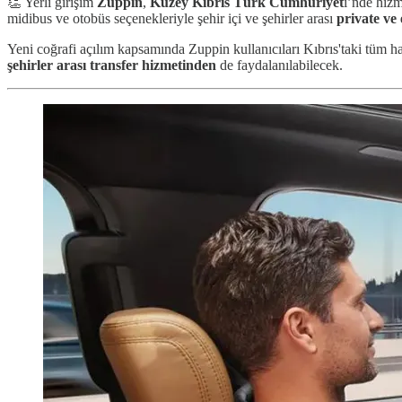
👏 Yerli girişim
Zuppin
,
Kuzey Kıbrıs
Türk Cumhuriyet
i’nde hiz
midibus ve otobüs seçenekleriyle şehir içi ve şehirler arası
private ve
Yeni coğrafi açılım kapsamında Zuppin kullanıcıları Kıbrıs'taki tüm ha
şehirler arası transfer hizmetinden
de faydalanılabilecek.