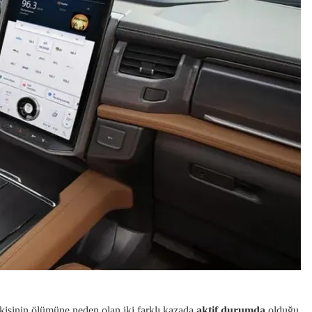
 kişinin ölümüne neden olan iki farklı kazada
aktif durumda
olduğu