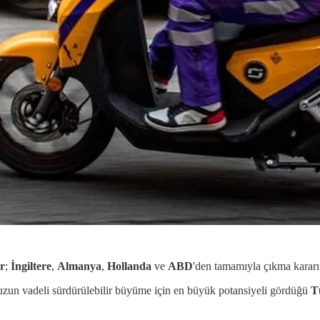
r
;
İngiltere
,
Almanya
,
Hollanda
ve
ABD
'den tamamıyla çıkma kararı 
e uzun vadeli sürdürülebilir büyüme için en büyük potansiyeli gördüğü
T