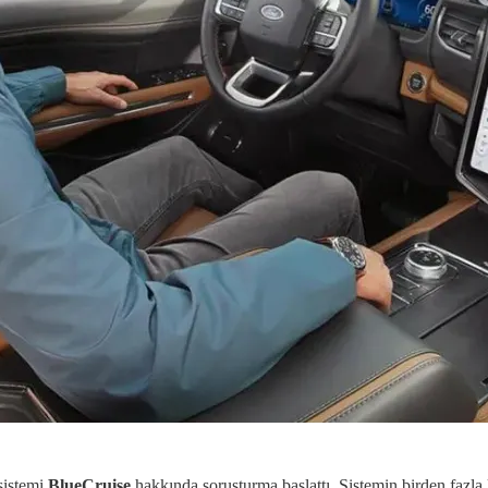
 sistemi
BlueCruise
hakkında soruşturma başlattı. Sistemin birden fazla