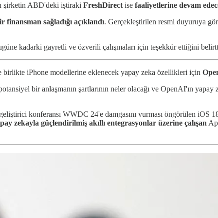
n şirketin ABD'deki iştiraki
FreshDirect
ise
faaliyetlerine devam ede
ir finansman sağladığı açıklandı
. Gerçekleştirilen resmi duyuruya g
e kadarki gayretli ve özverili çalışmaları için teşekkür ettiğini belirtt
 birlikte iPhone modellerine eklenecek yapay zeka özellikleri için
Ope
i, potansiyel bir anlaşmanın şartlarının neler olacağı ve OpenAI'ın yapay 
 geliştirici konferansı WWDC 24'e damgasını vurması öngörülen iOS 18'i
pay zekayla güçlendirilmiş akıllı entegrasyonlar üzerine çalışan
App