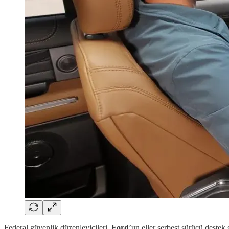
Federal güvenlik düzenleyicileri
, Ford
’un eller serbest sürücü destek