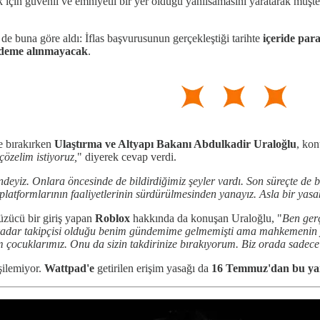
 için güvenli ve emniyetli bir yer olduğu yanılsamasını yaratarak müşteri
e buna göre aldı: İflas başvurusunun gerçekleştiği tarihte
içeride para
ödeme alınmayacak
.
e bırakırken
Ulaştırma ve Altyapı Bakanı Abdulkadir Uraloğlu
, kon
çözelim istiyoruz,
" diyerek cevap verdi.
ndeyiz. Onlara öncesinde de bildirdiğimiz şeyler vardı. Son süreçte de b
latformlarının faaliyetlerinin sürdürülmesinden yanayız. Asla bir yasakç
zücü bir giriş yapan
Roblox
hakkında da konuşan Uraloğlu, "
Ben ger
 kadar takipçisi olduğu benim gündemime gelmemişti ama mahkemenin y
çocuklarımız. Onu da sizin takdirinize bırakıyorum. Biz orada sadece
şilemiyor.
Wattpad'e
getirilen erişim yasağı da
16 Temmuz'dan bu ya