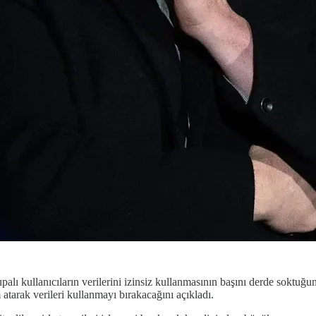
palı kullanıcıların verilerini izinsiz kullanmasının başını derde soktuğu
tarak verileri kullanmayı bırakacağını açıkladı.