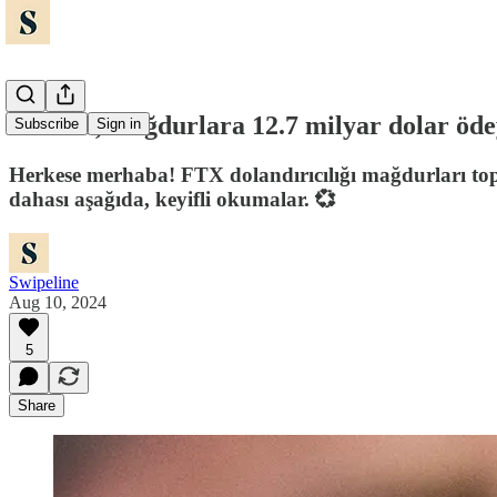
💸 FTX, mağdurlara 12.7 milyar dolar öd
Subscribe
Sign in
Herkese merhaba! FTX dolandırıcılığı mağdurları top
dahası aşağıda, keyifli okumalar. 💞
Swipeline
Aug 10, 2024
5
Share