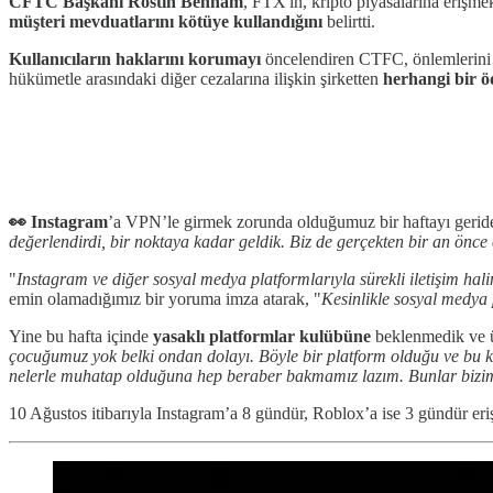
CFTC Başkanı Rostin Behnam
, FTX'in, kripto piyasalarına erişmek
müşteri mevduatlarını kötüye kullandığını
belirtti.
Kullanıcıların haklarını korumayı
öncelendiren CTFC, önlemlerini d
hükümetle arasındaki diğer cezalarına ilişkin şirketten
herhangi bir 
👀 Instagram
’a VPN’le girmek zorunda olduğumuz bir haftayı gerid
değerlendirdi, bir noktaya kadar geldik. Biz de gerçekten bir an önce 
"
Instagram ve diğer sosyal medya platformlarıyla sürekli iletişim hali
emin olamadığımız bir yoruma imza atarak, "
Kesinlikle sosyal medya p
Yine bu hafta içinde
yasaklı platformlar kulübüne
beklenmedik ve ü
çocuğumuz yok belki ondan dolayı. Böyle bir platform olduğu ve bu
nelerle muhatap olduğuna hep beraber bakmamız lazım. Bunlar bizim 
10 Ağustos itibarıyla Instagram’a 8 gündür, Roblox’a ise 3 gündür eri