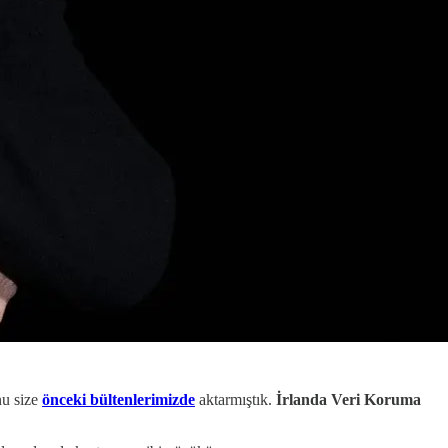
nu size
önceki bültenlerimizde
aktarmıştık.
İrlanda Veri Koruma