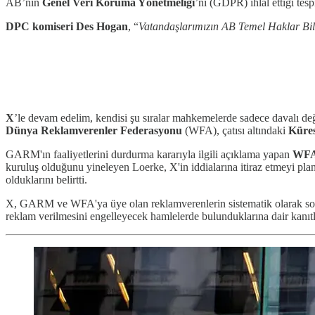
AB’nin
Genel Veri Koruma Yönetmeliği
’ni (GDPR) ihlal ettiği tes
DPC komiseri Des Hogan
, “
Vatandaşlarımızın AB Temel Haklar Bil
X
’le devam edelim, kendisi şu sıralar mahkemelerde sadece davalı de
Dünya Reklamverenler Federasyonu
(WFA), çatısı altındaki
Küres
GARM'ın faaliyetlerini durdurma kararıyla ilgili açıklama yapan
WFA
kuruluş olduğunu yineleyen Loerke, X'in iddialarına itiraz etmeyi pla
olduklarını belirtti.
X, GARM ve WFA'ya üye olan reklamverenlerin sistematik olarak so
reklam verilmesini engelleyecek hamlelerde bulunduklarına dair kanı