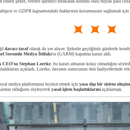
pit edilen şirket, verileri işlemeyi bırakarak kendini olası büyük para ce
dirgesi ve GDPR kapsamındaki haklarının korunmasını sağlamak için tü
ğil
davacı taraf
olarak da yer alıyor. Şirketin geçtiğimiz günlerde kendis
el Sorumlu Medya İttifakı
'nı (GARM) kapatma kararı aldı.
 CEO'su Stephan Loerke
, bu kararı almanın kolay olmadığını söyle
nladıklarını açıkladı. Loerke, davanın sonucunun tüm faaliyetlerinde re
syal medya platformunu boykot etmek için
yasa dışı bir sistem
oluştu
tlarının olduğunu söyleyerek
yasal işlem başlattıklarını
açıklamıştı.