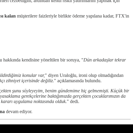
leri cezbettiğini, ardından kendi riskli yatırımlarını yapmak için
sı kalan
müşterilere faizleriyle birlikte ödeme yapılana kadar, FTX'in
u hakkında kendisine yöneltilen bir soruya, "
Dün arkadaşlar tekrar
ildirdiğimiz konular var,
" diyen Uraloğlu, ironi olup olmadığından
ı zihniyet içerisinde değiliz.
" açıklamasında bulundu.
çekten şunu söyleyeyim, benim gündemime hiç gelmemişti. Küçük bir
asaklama gerekçelerine baktığımızda gerçekten çocuklarımızın da
 kararı uygulama noktasında olduk.
" dedi.
na
devam ediyor.