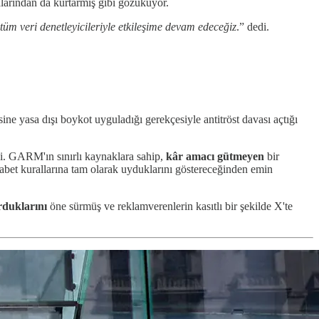
zalarından da kurtarmış gibi gözüküyor.
m veri denetleyicileriyle etkileşime devam edeceğiz
.” dedi.
ine yasa dışı boykot uyguladığı gerekçesiyle antitröst davası açtığı
di. GARM'ın sınırlı kaynaklara sahip,
kâr amacı gütmeyen
bir
kabet kurallarına tam olarak uyduklarını göstereceğinden emin
rduklarını
öne sürmüş ve reklamverenlerin kasıtlı bir şekilde X'te