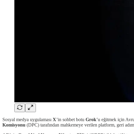
Sosyal medya uygulaması
X
’in sohbet botu
Grok
’u eğitmek için Avru
Komisyonu
(DPC) tarafından mahkemeye verilen platform, geri adım a