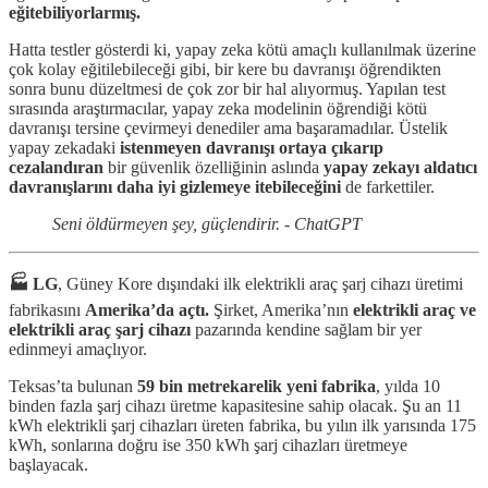
eğitebiliyorlarmış.
Hatta testler gösterdi ki, yapay zeka kötü amaçlı kullanılmak üzerine
çok kolay eğitilebileceği gibi, bir kere bu davranışı öğrendikten
sonra bunu düzeltmesi de çok zor bir hal alıyormuş. Yapılan test
sırasında araştırmacılar, yapay zeka modelinin öğrendiği kötü
davranışı tersine çevirmeyi denediler ama başaramadılar. Üstelik
yapay zekadaki
istenmeyen davranışı ortaya çıkarıp
cezalandıran
bir güvenlik özelliğinin aslında
yapay zekayı aldatıcı
davranışlarını daha iyi gizlemeye itebileceğini
de farkettiler.
Seni öldürmeyen şey, güçlendirir. - ChatGPT
🏭 LG
, Güney Kore dışındaki ilk elektrikli araç şarj cihazı üretimi
fabrikasını
Amerika’da açtı.
Şirket, Amerika’nın
elektrikli araç ve
elektrikli araç şarj cihazı
pazarında kendine sağlam bir yer
edinmeyi amaçlıyor.
Teksas’ta bulunan
59 bin metrekarelik yeni fabrika
, yılda 10
binden fazla şarj cihazı üretme kapasitesine sahip olacak. Şu an 11
kWh elektrikli şarj cihazları üreten fabrika, bu yılın ilk yarısında 175
kWh, sonlarına doğru ise 350 kWh şarj cihazları üretmeye
başlayacak.