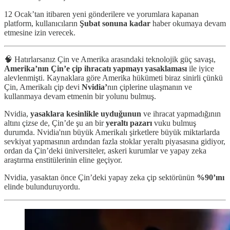
12 Ocak’tan itibaren yeni gönderilere ve yorumlara kapanan
platform, kullanıcıların
Şubat sonuna kadar
haber okumaya devam
etmesine izin verecek.
🧠 Hatırlarsanız Çin ve Amerika arasındaki teknolojik güç savaşı,
Amerika’nın Çin’e çip ihracatı yapmayı yasaklaması
ile iyice
alevlenmişti. Kaynaklara göre Amerika hükümeti biraz sinirli çünkü
Çin, Amerikalı çip devi
Nvidia’
nın çiplerine ulaşmanın ve
kullanmaya devam etmenin bir yolunu bulmuş.
Nvidia,
yasaklara kesinlikle uyduğunun
ve ihracat yapmadığının
altını çizse de, Çin’de şu an bir
yeraltı pazarı
vuku bulmuş
durumda. Nvidia'nın büyük Amerikalı şirketlere büyük miktarlarda
sevkiyat yapmasının ardından fazla stoklar yeraltı piyasasına gidiyor,
ordan da Çin’deki üniversiteler, askeri kurumlar ve yapay zeka
araştırma enstitülerinin eline geçiyor.
Nvidia, yasaktan önce Çin’deki yapay zeka çip sektörünün
%90’ını
elinde bulunduruyordu.