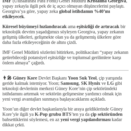
IMF
(Uluslararası Para Fonu) Genel Müdürü
Kristalina Georgiva
,
yapay zekayla ilgili pek de iç açıcı olmayan düşüncelerini paylaştı.
Georgiva’ya göre, yapay zeka
global istihdamın %40’ını
etkileyecek
.
Küresel büyümeyi hızlandıracak
ama
eşitsizliği de artıracak
bir
teknolojik devrim yaşadığımızı söyleyen Georgiva, yapay zekanın
gelişmiş ülkeleri, gelişmekte olan ya da gelişmemiş ülkelere göre
daha fazla etkileyeceğinin de altını çizdi.
IMF Genel Müdürü sözlerini bitirirken, politikacıları “yapay zekanın
getirebileceği potansiyel eşitsizliğe ve toplumsal gerilimlere karşı
önlem almaya” çağırdı.
👨‍🎤 Güney Kore
Devlet Başkanı
Yoon Suk Yeol
, çip yarışında
geride kalmak istemiyor. Yoon;
Samsung
,
SK Hynix
ve
LG
gibi
teknoloji devlerinin merkezi Güney Kore’nin çip sektöründeki
istihdamını artırmak ve sektörün gelişmesine yardımcı olmak için
yeni vergi avantajları sunmaya başlayacaklarını açıkladı.
Yoon’un diğer devlet başkanlarıyla bir araya geldiklerinde Güney
Kore’yle ilgili ya
K-Pop grubu BTS
’ten ya da
çip sektöründen
bahsettiklerini söylemesi, en az
yeni vergi yapılandırması
kadar
dikkat çekti.