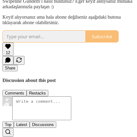
Swipeline Gündem’i nasıl buldunuz? Eğer keyif aldıysanız mutlaka
arkadaşlarınızla paylaşın :)
Keyif alıyorsanız ama hala abone değilseniz aşağıdaki butona
tıklayarak abone olabilirsiniz.
Subscribe
12
Share
Discussion about this post
Comments
Restacks
Top
Latest
Discussions