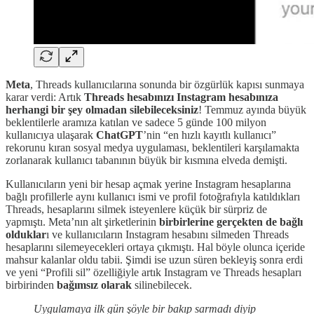
Meta
, Threads kullanıcılarına sonunda bir özgürlük kapısı sunmaya
karar verdi: Artık
Threads hesabınızı Instagram hesabınıza
herhangi bir şey olmadan silebileceksiniz
! Temmuz ayında büyük
beklentilerle aramıza katılan ve sadece 5 günde 100 milyon
kullanıcıya ulaşarak
ChatGPT
’nin “en hızlı kayıtlı kullanıcı”
rekorunu kıran sosyal medya uygulaması, beklentileri karşılamakta
zorlanarak kullanıcı tabanının büyük bir kısmına elveda demişti.
Kullanıcıların yeni bir hesap açmak yerine Instagram hesaplarına
bağlı profillerle aynı kullanıcı ismi ve profil fotoğrafıyla katıldıkları
Threads, hesaplarını silmek isteyenlere küçük bir sürpriz de
yapmıştı. Meta’nın alt şirketlerinin
birbirlerine gerçekten de bağlı
olduklar
ı ve kullanıcıların Instagram hesabını silmeden Threads
hesaplarını silemeyecekleri ortaya çıkmıştı. Hal böyle olunca içeride
mahsur kalanlar oldu tabii. Şimdi ise uzun süren bekleyiş sonra erdi
ve yeni “Profili sil” özelliğiyle artık Instagram ve Threads hesapları
birbirinden
bağımsız olarak
silinebilecek.
Uygulamaya ilk gün şöyle bir bakıp sarmadı diyip