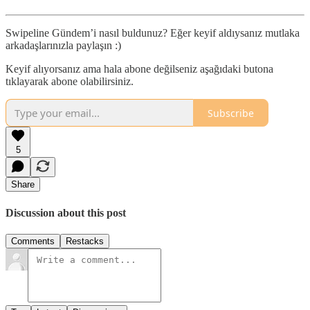
Swipeline Gündem’i nasıl buldunuz? Eğer keyif aldıysanız mutlaka
arkadaşlarınızla paylaşın :)
Keyif alıyorsanız ama hala abone değilseniz aşağıdaki butona
tıklayarak abone olabilirsiniz.
Subscribe
5
Share
Discussion about this post
Comments
Restacks