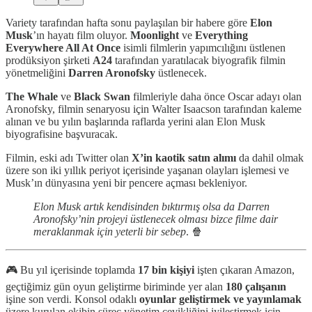
Variety tarafından hafta sonu paylaşılan bir habere göre
Elon
Musk
’ın hayatı film oluyor.
Moonlight
ve
Everything
Everywhere All At Once
isimli filmlerin yapımcılığını üstlenen
prodüksiyon şirketi
A24
tarafından yaratılacak biyografik filmin
yönetmeliğini
Darren Aronofsky
üstlenecek.
The Whale
ve
Black Swan
filmleriyle daha önce Oscar adayı olan
Aronofsky, filmin senaryosu için Walter Isaacson tarafından kaleme
alınan ve bu yılın başlarında raflarda yerini alan Elon Musk
biyografisine başvuracak.
Filmin, eski adı Twitter olan
X’in kaotik satın alımı
da dahil olmak
üzere son iki yıllık periyot içerisinde yaşanan olayları işlemesi ve
Musk’ın dünyasına yeni bir pencere açması bekleniyor.
Elon Musk artık kendisinden bıktırmış olsa da Darren
Aronofsky’nin projeyi üstlenecek olması bizce filme dair
meraklanmak için yeterli bir sebep
. 🍿
🎮 Bu yıl içerisinde toplamda
17 bin kişiyi
işten çıkaran Amazon,
geçtiğimiz gün oyun geliştirme biriminde yer alan
180 çalışanın
işine son verdi. Konsol odaklı
oyunlar geliştirmek ve yayınlamak
üzere kurulan ekibin süreç yönetim çevikliğini iyileştirmek için