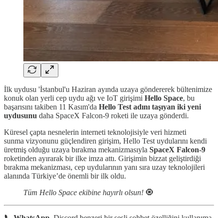
İlk uydusu 'İstanbul'u Haziran ayında uzaya göndererek bültenimize
konuk olan yerli cep uydu ağı ve IoT girişimi
Hello Space
, bu
başarısını takiben 11 Kasım'da
Hello Test adını taşıyan iki yeni
uydusunu
daha SpaceX Falcon-9 roketi ile uzaya gönderdi.
Küresel çapta nesnelerin interneti teknolojisiyle veri hizmeti
sunma vizyonunu güçlendiren girişim, Hello Test uydularını kendi
üretmiş olduğu uzaya bırakma mekanizmasıyla
SpaceX Falcon-9
roketinden ayırarak bir ilke imza attı. Girişimin bizzat geliştirdiği
bırakma mekanizması, cep uydularının yanı sıra uzay teknolojileri
alanında Türkiye’de önemli bir ilk oldu.
Tüm Hello Space ekibine hayırlı olsun!
🧿
📞 WhatsApp
, Discord benzeri bir sesli sohbet özelliğini kullanıma