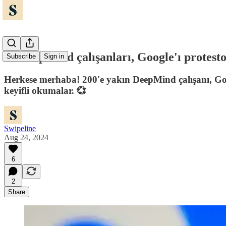
👀 DeepMind çalışanları, Google'ı protesto
Subscribe
Sign in
Herkese merhaba! 200'e yakın DeepMind çalışanı, Goo
keyifli okumalar. 💞
Swipeline
Aug 24, 2024
6
2
Share