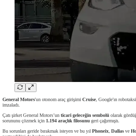
General Motors
'un otonom araç girişimi
Cruise
, Google'ın robotaksi
imzaladı.
Çatı şirket General Motors’un
ticari geleceğin sembolü
olarak gördüğ
sorununu çözmek için
1.194 araçlık filosunu
geri çağırmıştı.
Bu sorunları geride bırakmak isteyen ve bu yıl
Phoneix
,
Dallas
ve
Ho