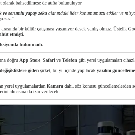
t olarak bahsedilmese de atıfta bulunuluyor.
ik ve sorumlu yapay zeka
alanındaki lider konumumuzu etkiler ve misyon
yoruz.
"
 arasında bir kültür çatışması yaşanıyor desek yanlış olmaz. Üstelik Go
hhüt etmişti
.
aksiyonda bulunmadı
.
arına doğru
App Store
,
Safari
ve
Telefon
gibi yerel uygulamaları cihaz
 değişikliklere giden
şirket, bu yıl içinde yapılacak
yazılım güncelleme
ran yerel uygulamalardan
Kamera
dahi, söz konusu güncellemelerden sonr
ini almasına da izin verilecek.