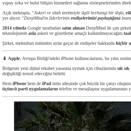
yapay zeka ve bulut bilişim hizmetleri sağlama sözleşmelerinden direk
Açık mektupta, "
Askeri ve silah üretimiyle ilgili herhangi bir ilişki,
et
yer alıyor. “
DeepMind'ın liderlerinin
endişelerimizi paylaştığına
inanı
2014 yılında
Google tarafından
satın alınan
DeepMind ile çatı şirketi
teknolojisinin
asla
askeri ve gözetleme amaçlı kullanılmayacağını
taa
Şirket, mektubun üstünden aylar geçse de endişeler hakkında
hiçbir 
📱 Apple
, Avrupa Birliği'ndeki iPhone kullanıcılarının, bu yılın sonl
Bölgenin yeni dijital rekabet yasasına uymak için cihazlarında
sık sık
değişikliği temsil edeceğini belirtti.
Hem
iPhone
hem de
iPad
ürün ailesinde çok büyük bir çatıyı oluştu
üçüncü parti uygulamaların
telefon ve mesajlaşma uygulamasının yer