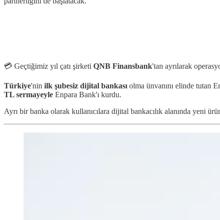
partnerliğini de başlatacak.
💳 Geçtiğimiz yıl çatı şirketi
QNB Finansbank
'tan ayrılarak operas
Türkiye
'nin
ilk
şubesiz dijital bankası
olma ünvanını elinde tutan 
TL sermayeyle
Enpara Bank'ı kurdu.
Ayrı bir banka olarak kullanıcılara dijital bankacılık alanında yeni 