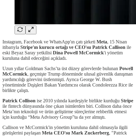
Instagram, Facebook ve WhatsApp'ın çatı şirketi
Meta
, 15 Nisan
itibarıyla
Stripe'ın kurucu ortağı ve CEO'su Patrick Callison
ile
eski Beyaz Saray yetkilisi
Dina Powell McCormick
'i yönetim
kuruluna dahil edeceğini açıkladı.
Uzun yıllar Goldman Sachs’ta üst düzey görevlerde bulunan
Powell
McCormick
, geçmişte Trump döneminde ulusal güvenlik danışman
yardımcılığı görevini üstlenmişti. Ayrıca George W. Bush
yönetiminde Dışişleri Bakan Yardımcısı olarak Condoleezza Rice ile
birlikte çalıştı.
Patrick Collison
ise 2010 yılında kardeşiyle birlikte kurduğu
Stripe
ile fintech dünyasında öne çıkan isimlerden biri. Collison daha önce
Meta’nın teknoloji ve ürün geliştirme süreçlerine rehberlik etmesi
için kurduğu “Meta Advisory Group”ta da yer almıştı.
Callison ve McCormick'in yönetim kuruluna dahil olmasıyla ilgili
görüşlerini paylaşan
Meta CEO'su Mark Zuckerberg
, "Patrick