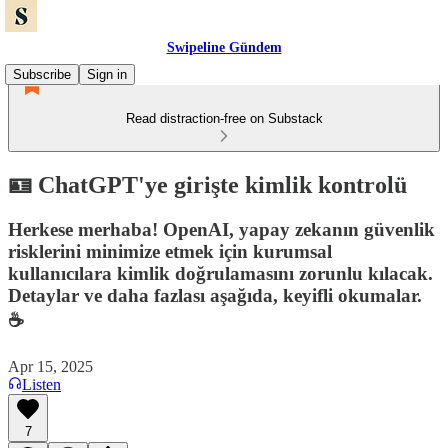
Swipeline Gündem
Subscribe
Sign in
Read distraction-free on Substack
🪪 ChatGPT'ye girişte kimlik kontrolü
Herkese merhaba! OpenAI, yapay zekanın güvenlik
risklerini minimize etmek için kurumsal
kullanıcılara kimlik doğrulamasını zorunlu kılacak.
Detaylar ve daha fazlası aşağıda, keyifli okumalar.
☕️
Apr 15, 2025
Listen
7