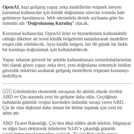
OpenAI
, bazı gelişmiş yapay zeka modellerine erişmek isteyen
kurumsal kullanıcılar için kimlik doğrulama sürecini zorunlu hale
getirmeye hazırlanıyor. Web sitesindeki destek sayfasına göre bu
sistemin adı “
Doğrulanmış Kuruluş
” olacak.
Kurumsal kullanıcılar, OpenAI ürün ve hizmetlerinin kullanılabilir
olduğu ülkelere ait resmi kimlik belgelerini tanımlayarak modellere
erişim elde edebilecek. Aynı kimlik belgesi, her 90 günde bir farklı
bir kuruluşu doğrulamak için kullanılabilecek.
Yapay zekanın güvenli bir şekilde kullanılmasını sorumluluklarından
biri olarak gören yapay zeka devi, yeni doğrulama sistemiyle birlikte
güvenlik risklerini azaltarak gelişmiş modellerin erişimini korumayı
hedefliyor.
🇺🇸 Günümüzün ekonomik savaşının iki aktörü olarak sivrilen
ABD ve Çin arasında yeni bir gelişme daha oldu. Geçtiğimiz
haftalarda gümrük vergisi üzerinden üstünlük savaşı veren ABD,
Çin ile olan ilişkisini daha ılıman bir iklime taşımak için yeni bir
adım attı.
ABD Ticaret Bakanlığı, Çin’den ithal edilen akıllı telefon, bilgisayar
ve diğer bazı elektronik ürünlerini %145’e çıkardığı gümrük
vergisinden muaf tutacağını açıkladı. Ticaret Bakanlığı ayrıca