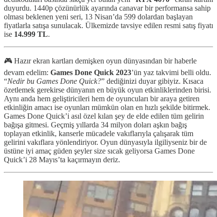
duyurdu. 1440p çözünürlük ayarında canavar bir performansa sahip
olması beklenen yeni seri, 13 Nisan’da 599 dolardan başlayan
fiyatlarla satışa sunulacak. Ülkemizde tavsiye edilen resmi satış fiyatı
ise
14.999 TL
.
🎮 Hazır ekran kartları demişken oyun dünyasından bir haberle
devam edelim:
Games Done Quick 2023
’ün yaz takvimi belli oldu.
“
Nedir bu Games Done Quick?
” dediğinizi duyar gibiyiz. Kısaca
özetlemek gerekirse dünyanın en büyük oyun etkinliklerinden birisi.
Aynı anda hem geliştiricileri hem de oyuncuları bir araya getiren
etkinliğin amacı ise oyunları mümkün olan en hızlı şekilde bitirmek.
Games Done Quick’i asıl özel kılan şey de elde edilen tüm gelirin
bağışa gitmesi. Geçmiş yıllarda 34 milyon doları aşkın bağış
toplayan etkinlik, kanserle mücadele vakıflarıyla çalışarak tüm
gelirini vakıflara yönlendiriyor. Oyun dünyasıyla ilgiliyseniz bir de
üstüne iyi amaç güden şeyler size sıcak geliyorsa Games Done
Quick’i 28 Mayıs’ta kaçırmayın deriz.