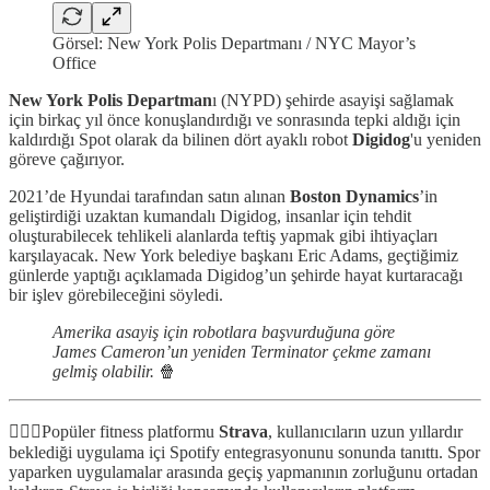
Görsel: New York Polis Departmanı / NYC Mayor’s
Office
New York Polis Departman
ı (NYPD) şehirde asayişi sağlamak
için birkaç yıl önce konuşlandırdığı ve sonrasında tepki aldığı için
kaldırdığı Spot olarak da bilinen dört ayaklı robot
Digidog
'u yeniden
göreve çağırıyor.
2021’de Hyundai tarafından satın alınan
Boston Dynamics
’in
geliştirdiği uzaktan kumandalı Digidog, insanlar için tehdit
oluşturabilecek tehlikeli alanlarda teftiş yapmak gibi ihtiyaçları
karşılayacak. New York belediye başkanı Eric Adams, geçtiğimiz
günlerde yaptığı açıklamada Digidog’un şehirde hayat kurtaracağı
bir işlev görebileceğini söyledi.
Amerika asayiş için robotlara başvurduğuna göre
James Cameron’un yeniden Terminator çekme zamanı
gelmiş olabilir.
🍿
🏃🏻‍♀️Popüler fitness platformu
Strava
, kullanıcıların uzun yıllardır
beklediği uygulama içi Spotify entegrasyonunu sonunda tanıttı. Spor
yaparken uygulamalar arasında geçiş yapmanının zorluğunu ortadan