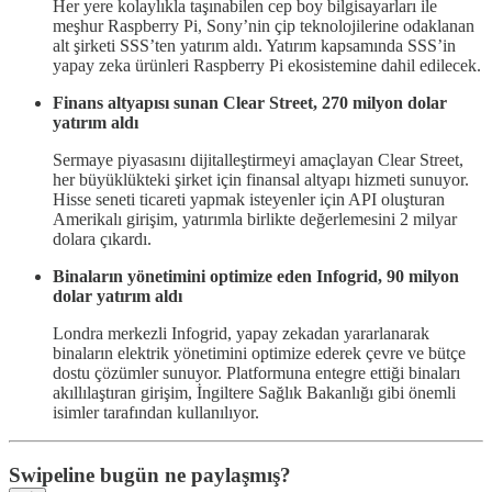
Her yere kolaylıkla taşınabilen cep boy bilgisayarları ile
meşhur Raspberry Pi, Sony’nin çip teknolojilerine odaklanan
alt şirketi SSS’ten yatırım aldı. Yatırım kapsamında SSS’in
yapay zeka ürünleri Raspberry Pi ekosistemine dahil edilecek.
Finans altyapısı sunan Clear Street, 270 milyon dolar
yatırım aldı
Sermaye piyasasını dijitalleştirmeyi amaçlayan Clear Street,
her büyüklükteki şirket için finansal altyapı hizmeti sunuyor.
Hisse seneti ticareti yapmak isteyenler için API oluşturan
Amerikalı girişim, yatırımla birlikte değerlemesini 2 milyar
dolara çıkardı.
Binaların yönetimini optimize eden Infogrid, 90 milyon
dolar yatırım aldı
Londra merkezli Infogrid, yapay zekadan yararlanarak
binaların elektrik yönetimini optimize ederek çevre ve bütçe
dostu çözümler sunuyor. Platformuna entegre ettiği binaları
akıllılaştıran girişim, İngiltere Sağlık Bakanlığı gibi önemli
isimler tarafından kullanılıyor.
Swipeline bugün ne paylaşmış?