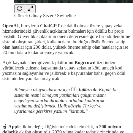
Görsel: Günay Sezer / Swipeline
OpenAI
, bireylerin
ChatGPT
de dahil olmak üzere yapay zeka
hizmetlerindeki güvenlik açıklarını bulmaları için ödüllü bir proje
başlattı. Güvenlik açıklarının önem derecesine göre bir ödüllendirme
sistemi oluşturan şirket, kullanıcıların bulduğu düşük öneme sahip
olan hatalar için 200 dolar, yüksek öneme sahip olan hatalar için ise
20 bin dolara kadar ödemeye yapacak.
Açık kaynak siber güvenlik platformu
Bugcrowd
üzerinden
yürütülecek çalışma kapsamında yapay zekanın kötü amaçlı kod
yazmasını sağlayanlar ve jailbreak’e başvuranlar bahsi geçen ödül
sisteminden yararlanamayacak.
Bilmeyen okuyucularımız için 👉🏻
Jailbreak
: Kapalı bir
sistemin resmi olmayan yazılımları çalıştırmasını
engelleyen sınırlandırmaları ortadan kaldırarak
yazılımını değiştirmek. Halk ağzıyla Türkçe’ye
uyarlamak gerekirse yazılım “kırmak.”
🍎
Apple
, iklim değişikliğiyle mücadele etmek için
200 milyon
dolarlık
ek fon oluşturdu. 2030 yılına kadar tedarik zincirinde ve