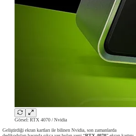
Görsel: RTX 4070 / Nvidia
Geliştirdiği ekran kartları ile bilinen Nvidia, son zamanlarda
dedikoduları basında sıkça yer bulan yeni “
RTX 4070
” ekran kartını