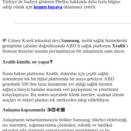
Türkiye’de faaliyet gösteren Phellos hakkında daha fazla bilgiye
sahip olmak için
hemen buraya
tıklamanız yeterli.
💸 Güney Koreli teknoloji devi
Samsung
, mobil sağlık hizmetlerini
genişletme çabaları doğrultusunda ABD’li sağlık platformu
Xealth
’i
finansal detayları basınla paylaşılmayan bir anlaşmayla satın alıyor.
Xealth kimdir, ne yapar❓
Hasta bakım platformu Xealth, doktorlar için çeşitli sağlık
sistemlerini tek bir dijital platformda bir araya getiriyor. ABD
genelinde 500’den fazla hastanenin yer aldığı sağlık hizmeti
sağlayıcılarıyla hastalar arasında veri paylaşımını ve yönetimini
kolaylaştırıyor. Bu sistem sayesinde klinik öneriler, uzaktan izleme
araçları ve tedavi planları tek merkezden takip edilebiliyor.
Anlaşma kapsamında 🫱🏻‍🫲🏼
Anlaşmanın tamamlanmasıyla birlikte Samsung; tüketici elektroniği,
ses sistemleri, soğutma/ısıtma çözümleri, robotik ve medikal
teknoloji gibi alanlarda operasyonlarını genişletmeyi ve bu