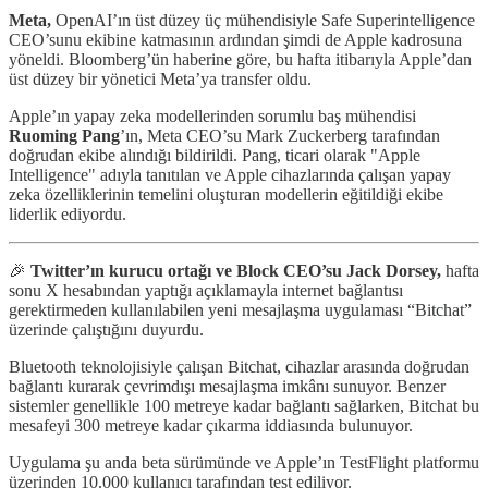
Meta,
OpenAI’ın üst düzey üç mühendisiyle Safe Superintelligence
CEO’sunu ekibine katmasının ardından şimdi de Apple kadrosuna
yöneldi. Bloomberg’ün haberine göre, bu hafta itibarıyla Apple’dan
üst düzey bir yönetici Meta’ya transfer oldu.
Apple’ın yapay zeka modellerinden sorumlu baş mühendisi
Ruoming Pang
’ın, Meta CEO’su Mark Zuckerberg tarafından
doğrudan ekibe alındığı bildirildi. Pang, ticari olarak "Apple
Intelligence" adıyla tanıtılan ve Apple cihazlarında çalışan yapay
zeka özelliklerinin temelini oluşturan modellerin eğitildiği ekibe
liderlik ediyordu.
🎉
Twitter’ın kurucu ortağı ve Block CEO’su Jack Dorsey,
hafta
sonu X hesabından yaptığı açıklamayla internet bağlantısı
gerektirmeden kullanılabilen yeni mesajlaşma uygulaması “Bitchat”
üzerinde çalıştığını duyurdu.
Bluetooth teknolojisiyle çalışan Bitchat, cihazlar arasında doğrudan
bağlantı kurarak çevrimdışı mesajlaşma imkânı sunuyor. Benzer
sistemler genellikle 100 metreye kadar bağlantı sağlarken, Bitchat bu
mesafeyi 300 metreye kadar çıkarma iddiasında bulunuyor.
Uygulama şu anda beta sürümünde ve Apple’ın TestFlight platformu
üzerinden 10.000 kullanıcı tarafından test ediliyor.