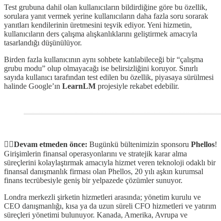
Test grubuna dahil olan kullanıcıların bildirdiğine göre bu özellik,
sorulara yanıt vermek yerine kullanıcıların daha fazla soru sorarak
yanıtları kendilerinin üretmesini teşvik ediyor. Yeni hizmetin,
kullanıcıların ders çalışma alışkanlıklarını geliştirmek amacıyla
tasarlandığı düşünülüyor.
Birden fazla kullanıcının aynı sohbete katılabileceği bir “çalışma
grubu modu” olup olmayacağı ise belirsizliğini koruyor. Sınırlı
sayıda kullanıcı tarafından test edilen bu özellik, piyasaya sürülmesi
halinde Google’ın
LearnLM
projesiyle rekabet edebilir.
✋🏻Devam etmeden önce:
Bugünkü bültenimizin sponsoru
Phellos
!
Girişimlerin finansal operasyonlarını ve stratejik karar alma
süreçlerini kolaylaştırmak amacıyla hizmet veren teknoloji odaklı bir
finansal danışmanlık firması olan Phellos, 20 yılı aşkın kurumsal
finans tecrübesiyle geniş bir yelpazede çözümler sunuyor.
Londra merkezli şirketin hizmetleri arasında; yönetim kurulu ve
CEO danışmanlığı, kısa ya da uzun süreli CFO hizmetleri ve yatırım
süreçleri yönetimi bulunuyor. Kanada, Amerika, Avrupa ve