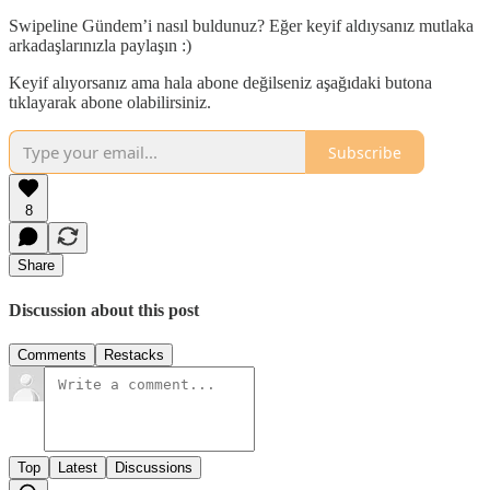
Swipeline Gündem’i nasıl buldunuz? Eğer keyif aldıysanız mutlaka
arkadaşlarınızla paylaşın :)
Keyif alıyorsanız ama hala abone değilseniz aşağıdaki butona
tıklayarak abone olabilirsiniz.
Subscribe
8
Share
Discussion about this post
Comments
Restacks
Top
Latest
Discussions