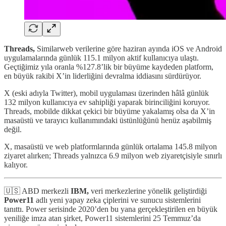
Threads,
Similarweb verilerine göre haziran ayında iOS ve Android
uygulamalarında günlük 115.1 milyon aktif kullanıcıya ulaştı.
Geçtiğimiz yıla oranla %127.8’lik bir büyüme kaydeden platform,
en büyük rakibi X’in liderliğini devralma iddiasını sürdürüyor.
X (eski adıyla Twitter), mobil uygulaması üzerinden hâlâ günlük
132 milyon kullanıcıya ev sahipliği yaparak birinciliğini koruyor.
Threads, mobilde dikkat çekici bir büyüme yakalamış olsa da X’in
masaüstü ve tarayıcı kullanımındaki üstünlüğünü henüz aşabilmiş
değil.
X, masaüstü ve web platformlarında günlük ortalama 145.8 milyon
ziyaret alırken; Threads yalnızca 6.9 milyon web ziyaretçisiyle sınırlı
kalıyor.
🇺🇸 ABD merkezli
IBM,
veri merkezlerine yönelik geliştirdiği
Power11
adlı yeni yapay zeka çiplerini ve sunucu sistemlerini
tanıttı. Power serisinde 2020’den bu yana gerçekleştirilen en büyük
yeniliğe imza atan şirket, Power11 sistemlerini 25 Temmuz’da