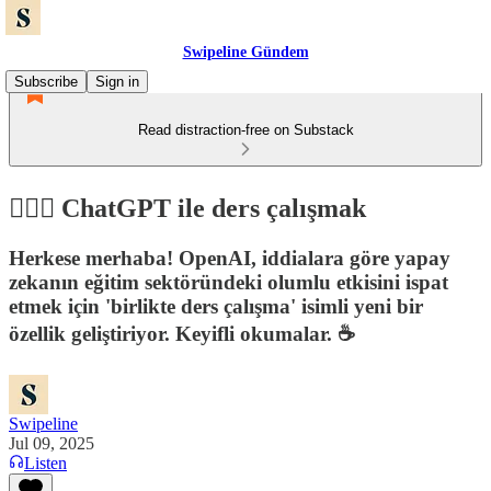
Swipeline Gündem
Subscribe
Sign in
Read distraction-free on Substack
🙇🏻‍♀️ ChatGPT ile ders çalışmak
Herkese merhaba! OpenAI, iddialara göre yapay
zekanın eğitim sektöründeki olumlu etkisini ispat
etmek için 'birlikte ders çalışma' isimli yeni bir
özellik geliştiriyor. Keyifli okumalar. ☕️
Swipeline
Jul 09, 2025
Listen