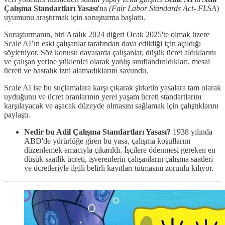
Çalışma Standartları Yasası
'na
(Fair Labor Standards Act- FLSA
)
uyumunu araştırmak için soruşturma başlattı.
Soruşturmanın, biri Aralık 2024 diğeri Ocak 2025'te olmak üzere
Scale AI’ın eski çalışanlar tarafından dava edildiği için açıldığı
söyleniyor. Söz konusu davalarda çalışanlar, düşük ücret aldıklarını
ve çalışan yerine yüklenici olarak yanlış sınıflandırıldıkları, mesai
ücreti ve hastalık izni alamadıklarını savundu.
Scale AI ise bu suçlamalara karşı çıkarak şirketin yasalara tam olarak
uyduğunu ve ücret oranlarının yerel yaşam ücreti standartlarını
karşılayacak ve aşacak düzeyde olmasını sağlamak için çalıştıklarını
paylaştı.
Nedir bu Adil Çalışma Standartları Yasası?
1938 yılında
ABD'de yürürlüğe giren bu yasa, çalışma koşullarını
düzenlemek amacıyla çıkarıldı. İşçilere ödenmesi gereken en
düşük saatlik ücreti, işverenlerin çalışanların çalışma saatleri
ve ücretleriyle ilgili belirli kayıtları tutmasını zorunlu kılıyor.