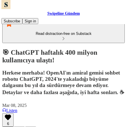
Swipeline Gündem
Subscribe
Sign in
Read distraction-free on Substack
🎯 ChatGPT haftalık 400 milyon
kullanıcıya ulaştı!
Herkese merhaba! OpenAI'ın amiral gemisi sohbet
robotu ChatGPT, 2024'te yakaladığı büyüme
dalgasını bu yıl da sürdürmeye devam ediyor.
Detaylar ve daha fazlası aşağıda, iyi hafta sonları. ☕️
Mar 08, 2025
Listen
6