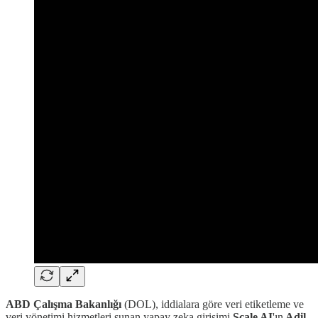
ABD Çalışma Bakanlığı
(DOL), iddialara göre veri etiketleme ve
veri yönetimi hizmetleri sunan yapay zeka girişimi
Scale AI
'ın
Adil