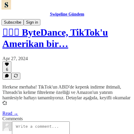
Swipeline Gündem
Subscribe
Sign in
🤷🏻‍♀️ ByteDance, TikTok'u
Amerikan bir…
Apr 27, 2024
6
Herkese merhaba! TikTok'un ABD'de kepenk indirme ihtimali,
Threads'in kelime filtreleme özelliği ve Amazon'un yatırım
hamlesiyle haftayı tamamlıyoruz. Detaylar aşağıda, keyifli okumalar
💞
Read →
Comments