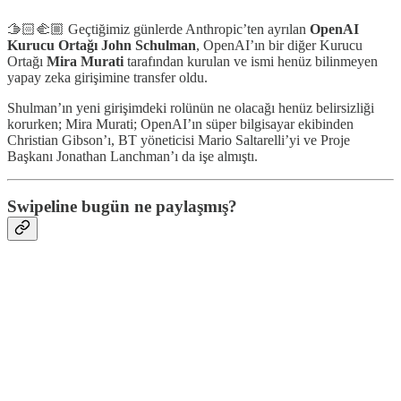
🫱🏻‍🫲🏼 Geçtiğimiz günlerde Anthropic’ten ayrılan
OpenAI
Kurucu Ortağı John Schulman
, OpenAI’ın bir diğer Kurucu
Ortağı
Mira Murati
tarafından kurulan ve ismi henüz bilinmeyen
yapay zeka girişimine transfer oldu.
Shulman’ın yeni girişimdeki rolünün ne olacağı henüz belirsizliği
korurken; Mira Murati; OpenAI’ın süper bilgisayar ekibinden
Christian Gibson’ı, BT yöneticisi Mario Saltarelli’yi ve Proje
Başkanı Jonathan Lanchman’ı da işe almıştı.
Swipeline bugün ne paylaşmış?