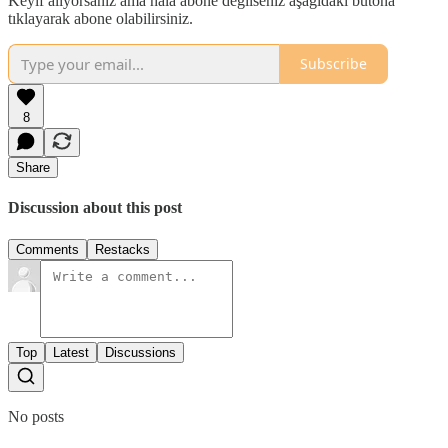
Keyif alıyorsanız ama hala abone değilseniz aşağıdaki butona
tıklayarak abone olabilirsiniz.
Subscribe
8
Share
Discussion about this post
Comments
Restacks
Top
Latest
Discussions
No posts