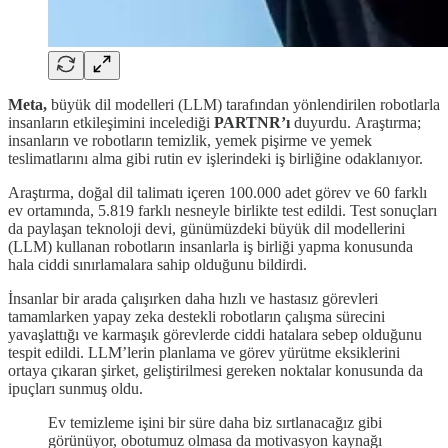
Meta,
büyük dil modelleri (LLM) tarafından yönlendirilen robotlarla
insanların etkileşimini incelediği
PARTNR’ı
duyurdu.
Araştırma;
insanların ve robotların temizlik, yemek pişirme ve yemek
teslimatlarını alma gibi rutin ev işlerindeki iş birliğine odaklanıyor.
Araştırma, doğal dil talimatı içeren 100.000 adet görev ve 60 farklı
ev ortamında, 5.819 farklı nesneyle birlikte test edildi. Test sonuçları
da paylaşan teknoloji devi, günümüzdeki büyük dil modellerini
(LLM) kullanan robotların insanlarla iş birliği yapma konusunda
hala ciddi sınırlamalara sahip olduğunu bildirdi.
İnsanlar bir arada çalışırken daha hızlı ve hastasız görevleri
tamamlarken yapay zeka destekli robotların çalışma sürecini
yavaşlattığı ve karmaşık görevlerde ciddi hatalara sebep olduğunu
tespit edildi. LLM’lerin planlama ve görev yürütme eksiklerini
ortaya çıkaran şirket, geliştirilmesi gereken noktalar konusunda da
ipuçları sunmuş oldu.
Ev temizleme işini bir süre daha biz sırtlanacağız gibi
görünüyor, obotumuz olmasa da motivasyon kaynağı