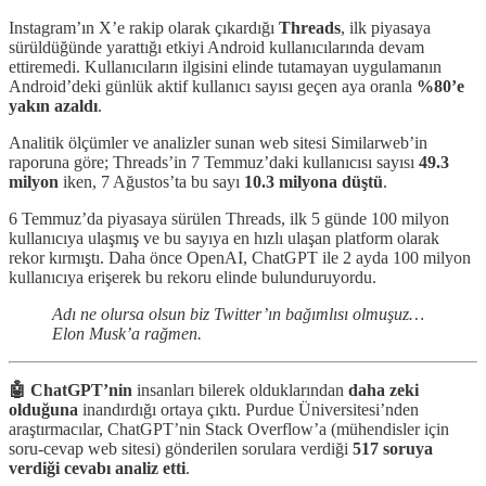
Instagram’ın X’e rakip olarak çıkardığı
Threads
, ilk piyasaya
sürüldüğünde yarattığı etkiyi Android kullanıcılarında devam
ettiremedi. Kullanıcıların ilgisini elinde tutamayan uygulamanın
Android’deki günlük aktif kullanıcı sayısı geçen aya oranla
%80’e
yakın azaldı
.
Analitik ölçümler ve analizler sunan web sitesi Similarweb’in
raporuna göre; Threads’in 7 Temmuz’daki kullanıcısı sayısı
49.3
milyon
iken, 7 Ağustos’ta bu sayı
10.3 milyona düştü
.
6 Temmuz’da piyasaya sürülen Threads, ilk 5 günde 100 milyon
kullanıcıya ulaşmış ve bu sayıya en hızlı ulaşan platform olarak
rekor kırmıştı. Daha önce OpenAI, ChatGPT ile 2 ayda 100 milyon
kullanıcıya erişerek bu rekoru elinde bulunduruyordu.
Adı ne olursa olsun biz Twitter’ın bağımlısı olmuşuz…
Elon Musk’a rağmen.
🤖 ChatGPT’nin
insanları bilerek olduklarından
daha zeki
olduğuna
inandırdığı ortaya çıktı. Purdue Üniversitesi’nden
araştırmacılar, ChatGPT’nin Stack Overflow’a (mühendisler için
soru-cevap web sitesi) gönderilen sorulara verdiği
517 soruya
verdiği cevabı analiz etti
.