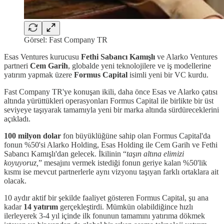
Görsel: Fast Company TR
Esas Ventures kurucusu
Fethi Sabancı Kamışlı
ve Alarko Ventures
partneri
Cem Garih
, globalde yeni teknolojilere ve iş modellerine
yatırım yapmak üzere
Formus Capital
isimli yeni bir VC kurdu.
Fast Company TR'ye konuşan ikili, daha önce Esas ve Alarko çatısı
altında yürüttükleri operasyonları Formus Capital ile birlikte bir üst
seviyeye taşıyarak tamamıyla yeni bir marka altında sürdüreceklerini
açıkladı.
100 milyon dolar
fon büyüklüğüne sahip olan Formus Capital'da
fonun %50'si Alarko Holding, Esas Holding ile Cem Garih ve Fethi
Sabancı Kamışlı'dan gelecek. İkilinin “
taşın altına elimizi
koyuyoruz,
” mesajını vermek istediği fonun geriye kalan %50'lik
kısmı ise mevcut partnerlerle aynı vizyonu taşıyan farklı ortaklara ait
olacak.
10 aydır aktif bir şekilde faaliyet gösteren Formus Capital, şu ana
kadar
14 yatırım
gerçekleştirdi. Mümkün olabildiğince hızlı
ilerleyerek 3-4 yıl içinde ilk fonunun tamamını yatırıma dökmek