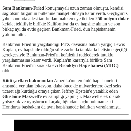
Sam Bankman-Fried
konuşmayalı uzun zaman olmuştu, kendisi
sağ olsun bugünün bültenine manşet olmaya karar verdi. Geçtiğimiz
yılın sonunda ailesi tarafından mahkemeye iletilen
250 milyon dolar
kefalet teklifiyle birlikte Kaliforniya’da ev hapsine alınan ve son
birkaç ayı da evde geçiren Bankman-Fried, dün hapishanenin
yolunu tuttu.
Bankman-Fried’ın yargılandığı
FTX
davasına bakan yargıç Lewis
Kaplan, ev hapsinde olduğu süre zarfında tanıklarla iletişime geçtiği
gerekçesiyle Bankman-Fried'ın kefaletini reddederek tutuklu
yargılanmasına karar verdi. Kaplan'ın kararıyla birlikte Sam
Bankman-Fried'ın sıradaki evi
Brooklyn Hapishanesi (MDC)
oldu.
Kötü şartları bakımından
Amerika'nın en ünlü hapishaneleri
arasında yer alan lokasyon, daha önce de milyarderlere özel seks
ticaret ağı kurduğu ortaya çıkan Jeffrey Epstein'e yataklık eden
Ghislaine Maxwell
'e ev sahipliği yapmıştı. Maxwell'e ek olarak
yolsuzluk ve uyuşturucu kaçakçılığından suçlu bulunan eski
Honduras başbakanı da aynı hapishanede kalırken yargılanmıştı.