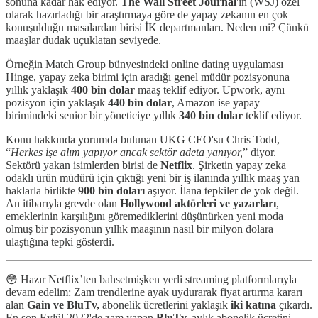
sonuna kadar hak ediyor.
The Wall Street Journal
'ın (WSJ) özel
olarak hazırladığı bir araştırmaya göre de yapay zekanın en çok
konuşulduğu masalardan birisi İK departmanları. Neden mi? Çünkü
maaşlar dudak uçuklatan seviyede.
Örneğin Match Group bünyesindeki online dating uygulaması
Hinge, yapay zeka birimi için aradığı genel müdür pozisyonuna
yıllık yaklaşık
400 bin dolar
maaş teklif ediyor. Upwork, aynı
pozisyon için yaklaşık
440 bin dolar
, Amazon ise yapay
birimindeki senior bir yöneticiye yıllık
340 bin dolar
teklif ediyor.
Konu hakkında yorumda bulunan UKG CEO'su Chris Todd,
“
Herkes işe alım yapıyor ancak sektör adeta yanıyor,
” diyor.
Sektörü yakan isimlerden birisi de
Netflix
. Şirketin yapay zeka
odaklı ürün müdürü için çıktığı yeni bir iş ilanında yıllık maaş yan
haklarla birlikte
900 bin doları
aşıyor. İlana tepkiler de yok değil.
An itibarıyla grevde olan
Hollywood aktörleri ve yazarları
,
emeklerinin karşılığını göremediklerini düşünürken yeni moda
olmuş bir pozisyonun yıllık maaşının nasıl bir milyon dolara
ulaştığına tepki gösterdi.
😳 Hazır Netflix’ten bahsetmişken yerli streaming platformlarıyla
devam edelim: Zam trendlerine ayak uydurarak fiyat artırma kararı
alan
Gain ve BluTv,
abonelik ücretlerini yaklaşık
iki katına
çıkardı.
En son Eylül 2022'de zam yapan
BluTv,
aylık abonelik ücretini