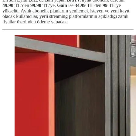
49.90 TL
'den
99.90 TL
'ye,
Gain
ise
34.99 TL
'den
99 TL
'ye
yükseltti. Aylık abonelik planlarını yenilemek isteyen ve yeni kayıt
olacak kullanıcılar, yerli streaming platformlarının açıkladığı zamlı
fiyatlar üzerinden ödeme yapacak.