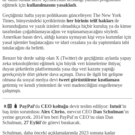
eğitmek için
kullanılmasını yasakladı
.
Geçtiğimiz hafta yayın politikasını güncelleyen The New York
Times, bünyesindeki içeriklerinin
her birinin telif hakları
ile
korunduğunu ve yazılı izinleri olmadıkça hiçbir kuruluş ya da kimse
tarafından çoğaltılamayacağını ve toplanamayacağını söyledi.
Amerikan basın devi, aldığı karara uymayan kişi veya kurumlar için
yasal işlemler başlatacağını ve idari cezalara ya da yaptırımlara tabi
tutulacağını da belirtti.
Benzer bir derde sahip olan X (Twitter) de geçtiğimiz aylarda yapay
zeka teknolojilerini eğitmek için büyük veri kümelerine ihtiyaç
duyan şirketlerin platformunda yasa dışı veri kazımı yaptığı
gerekçesiyle dört şirkete dava açmıştı. Dava ile ilgili bir gelişme
olmasa da sosyal medya devi
tweet görüntüleme kısıtlaması
getirmiş ve kendi yöntemleri ile veri madenciliğini engellemeye
çalışmıştı.
🚶🏻 🧳 PayPal’
da
CEO koltuğu
devir teslim ediliyor:
Intuit
’in
baş ürün sorumlusu
Alex Chriss
, mevcut CEO
Dan Schulman
’ın
yerine geçecek. 2014’ten beri PayPal’ın CEO’su olan Dan
Schulman,
27 Eylül
’de görevi bırakacak.
Schulman, daha önceki açıklamalarında 2023 sonuna kadar