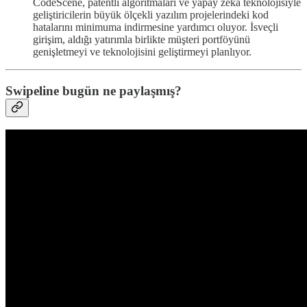
CodeScene, patentli algoritmaları ve yapay zeka teknolojisiyle
geliştiricilerin büyük ölçekli yazılım projelerindeki kod
hatalarını minimuma indirmesine yardımcı oluyor. İsveçli
girişim, aldığı yatırımla birlikte müşteri portföyünü
genişletmeyi ve teknolojisini geliştirmeyi planlıyor.
Swipeline bugün ne paylaşmış?