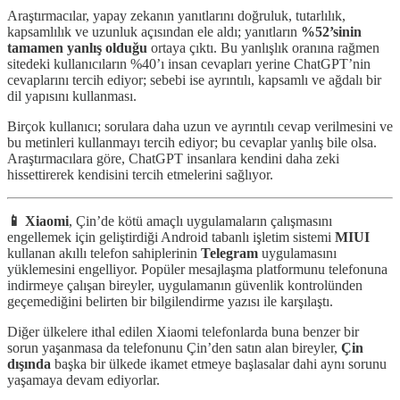
Araştırmacılar, yapay zekanın yanıtlarını doğruluk, tutarlılık,
kapsamlılık ve uzunluk açısından ele aldı; yanıtların
%52’sinin
tamamen yanlış olduğu
ortaya çıktı. Bu yanlışlık oranına rağmen
sitedeki kullanıcıların %40’ı insan cevapları yerine ChatGPT’nin
cevaplarını tercih ediyor; sebebi ise ayrıntılı, kapsamlı ve ağdalı bir
dil yapısını kullanması.
Birçok kullanıcı; sorulara daha uzun ve ayrıntılı cevap verilmesini ve
bu metinleri kullanmayı tercih ediyor; bu cevaplar yanlış bile olsa.
Araştırmacılara göre, ChatGPT insanlara kendini daha zeki
hissettirerek kendisini tercih etmelerini sağlıyor.
📱 Xiaomi
, Çin’de kötü amaçlı uygulamaların çalışmasını
engellemek için geliştirdiği Android tabanlı işletim sistemi
MIUI
kullanan akıllı telefon sahiplerinin
Telegram
uygulamasını
yüklemesini engelliyor. Popüler mesajlaşma platformunu telefonuna
indirmeye çalışan bireyler, uygulamanın güvenlik kontrolünden
geçemediğini belirten bir bilgilendirme yazısı ile karşılaştı.
Diğer ülkelere ithal edilen Xiaomi telefonlarda buna benzer bir
sorun yaşanmasa da telefonunu Çin’den satın alan bireyler,
Çin
dışında
başka bir ülkede ikamet etmeye başlasalar dahi aynı sorunu
yaşamaya devam ediyorlar.