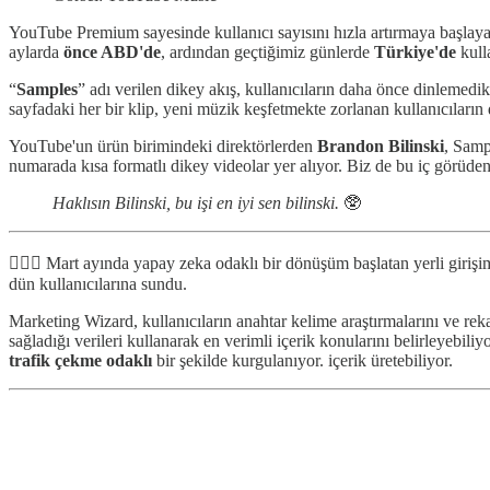
YouTube Premium sayesinde kullanıcı sayısını hızla artırmaya başlay
aylarda
önce ABD'de
, ardından geçtiğimiz günlerde
Türkiye'de
kull
“
Samples
” adı verilen dikey akış, kullanıcıların daha önce dinlemedikl
sayfadaki her bir klip, yeni müzik keşfetmekte zorlanan kullanıcıların
YouTube'un ürün birimindeki direktörlerden
Brandon Bilinski
, Samp
numarada kısa formatlı dikey videolar yer alıyor. Biz de bu iç görüde
Haklısın Bilinski, bu işi en iyi sen bilinski.
🥸
🧙🏻‍♂️ Mart ayında yapay zeka odaklı bir dönüşüm başlatan yerli girişim
dün kullanıcılarına sundu.
Marketing Wizard, kullanıcıların anahtar kelime araştırmalarını ve reka
sağladığı verileri kullanarak en verimli içerik konularını belirleyebiliy
trafik çekme odaklı
bir şekilde kurgulanıyor. içerik üretebiliyor.