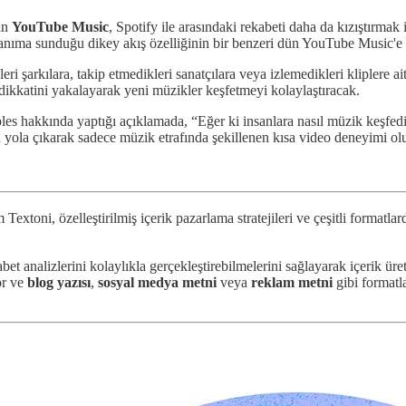
an
YouTube Music
, Spotify ile arasındaki rekabeti daha da kızıştırmak 
anıma sunduğu dikey akış özelliğinin bir benzeri dün YouTube Music'e 
eri şarkılara, takip etmedikleri sanatçılara veya izlemedikleri kliplere ai
 dikkatini yakalayarak yeni müzikler keşfetmeyi kolaylaştıracak.
les hakkında yaptığı açıklamada, “Eğer ki insanlara nasıl müzik keşfediy
n yola çıkarak sadece müzik etrafında şekillenen kısa video deneyimi olu
 Textoni, özelleştirilmiş içerik pazarlama stratejileri ve çeşitli format
bet analizlerini kolaylıkla gerçekleştirebilmelerini sağlayarak içerik ü
or ve
blog yazısı
,
sosyal
medya
metni
veya
reklam
metni
gibi formatl