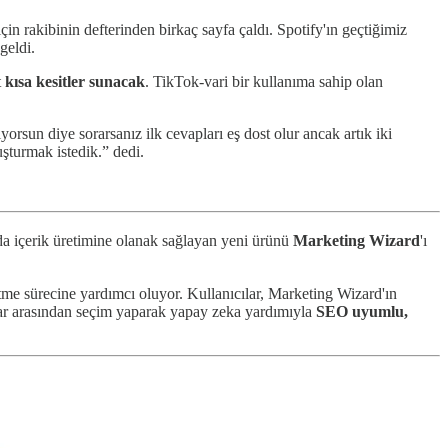
için rakibinin defterinden birkaç sayfa çaldı. Spotify'ın geçtiğimiz
geldi.
t
kısa kesitler sunacak
. TikTok-vari bir kullanıma sahip olan
orsun diye sorarsanız ilk cevapları eş dost olur ancak artık iki
şturmak istedik.” dedi.
larda içerik üretimine olanak sağlayan yeni ürünü
Marketing Wizard
'ı
retme sürecine yardımcı oluyor. Kullanıcılar, Marketing Wizard'ın
ar arasından seçim yaparak yapay zeka yardımıyla
SEO uyumlu,