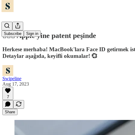
Subscribe
Sign in
🏃🏻‍♂️ Apple yine patent peşinde
Herkese merhaba! MacBook'lara Face ID getirmek iste
Detaylar aşağıda, keyifli okumalar! 💞
Swipeline
Aug 17, 2023
7
Share