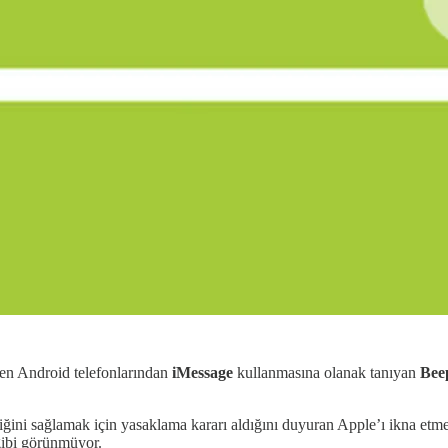
den Android telefonlarından
iMessage
kullanmasına olanak tanıyan
Bee
enliğini sağlamak için yasaklama kararı aldığını duyuran Apple’ı ikna etm
gibi görünmüyor.