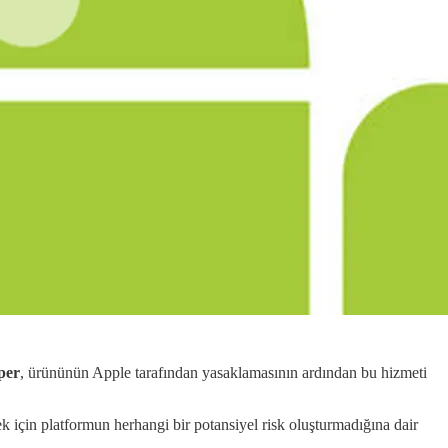
per
, ürününün Apple tarafından yasaklamasının ardından bu hizmeti
ek için platformun herhangi bir potansiyel risk oluşturmadığına dair