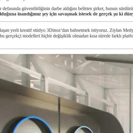
defasında güvenilirliğinin darbe aldığını belirten şirket, bunun sürdürü
olduğuna inandığımız şey için savaşmak istesek de gerçek şu ki dü
n yerli kreatif stüdyo 3Dinoz’dan bahsetmek istiyoruz. Ziylan Medya ça
u gerçekçi modelleri hiçbir değişiklik olmadan kısa sürede farklı platf