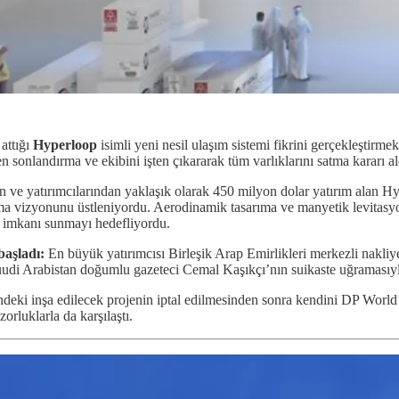
attığı
Hyperloop
isimli
yeni nesil ulaşım sistemi fikrini gerçekleştirm
n sonlandırma ve ekibini işten çıkararak tüm varlıklarını satma kararı al
 ve yatırımcılarından yaklaşık olarak 450 milyon dolar yatırım alan Hype
urma vizyonunu üstleniyordu. Aerodinamik tasarıma ve manyetik levitasy
a imkanı sunmayı hedefliyordu.
başladı:
En büyük yatırımcısı Birleşik Arap Emirlikleri merkezli nakl
i Arabistan doğumlu gazeteci Cemal Kaşıkçı’nın suikaste uğramasıyla i
’ndeki inşa edilecek projenin iptal edilmesinden sonra kendini DP World’
orluklarla da karşılaştı.