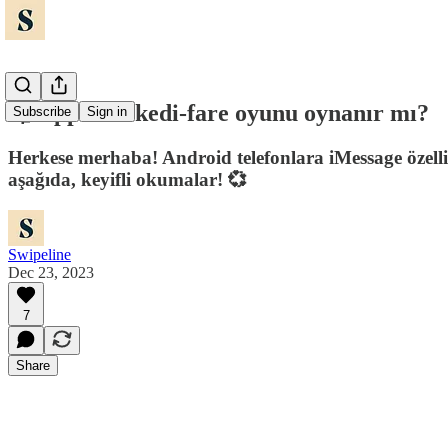
🐀 Apple ile kedi-fare oyunu oynanır mı?
Subscribe
Sign in
Herkese merhaba! Android telefonlara iMessage özelliğ
aşağıda, keyifli okumalar! 💞
Swipeline
Dec 23, 2023
7
Share